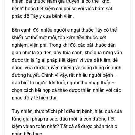
nhiên, bài thuốc Nam gia truyền là có thể “khỏi
bệnh” hoặc tiết kiệm chi phí so với việc bám sát
phác đồ Tây y của bệnh viện.
Bên cạnh đó, nhiều người e ngại thuốc Tây có thể
khiến cơ thể mệt mỏi, tốn kém tiền thuốc, xét
nghiệm, viện phí. Trong khi đó, các bài thuốc dân
gian như lá xạ đen, dây thìa canh, khổ qua rừng vẫn
được tin là “giải pháp tiết kiệm” vì vừa dễ kiếm, dễ
dùng, vừa được truyền miệng về công dụng ổn định
đường huyết. Chính vì vậy, rất nhiều người bệnh –
đặc biệt là người lớn tuổi, người thu nhập thấp –
chọn cách kết hợp cả thảo dược thiên nhiên với các
phác đồ y tế hiện đại.
Tuy nhiên, thực tế chi phí điều trị bệnh, hiệu quả của
từng giải pháp ra sao, đâu mới là con đường tiết
kiệm và an toàn nhất? Tất cả sẽ được phân tích ở
phần tiếp theo.