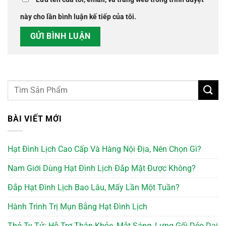
này cho lần bình luận kế tiếp của tôi.
BÀI VIẾT MỚI
Hạt Đình Lịch Cao Cấp Và Hàng Nội Địa, Nên Chọn Gì?
Nam Giới Dùng Hạt Đình Lịch Đắp Mặt Được Không?
Đắp Hạt Đình Lịch Bao Lâu, Mấy Lần Một Tuần?
Hành Trình Trị Mụn Bằng Hạt Đình Lịch
Thỏ Ty Tử: Hỗ Trợ Thận Khỏe, Mắt Sáng, Lưng Gối Dẻo Dai