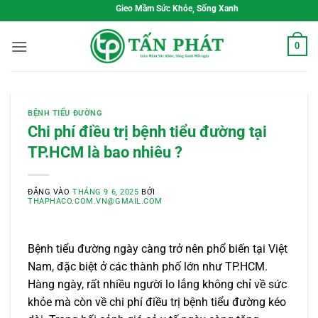
Bỏ
Gieo Mầm Sức Khỏe, Sống Xanh Mỗi Ngày
qua
nội
0
dung
BỆNH TIỂU ĐƯỜNG
Chi phí điều trị bệnh tiểu đường tại
TP.HCM là bao nhiêu ?
ĐĂNG VÀO
THÁNG 9 6, 2025
BỞI
THAPHACO.COM.VN@GMAIL.COM
Bệnh tiểu đường ngày càng trở nên phổ biến tại Việt
Nam, đặc biệt ở các thành phố lớn như TP.HCM.
Hàng ngày, rất nhiều người lo lắng không chỉ về sức
khỏe mà còn về chi phí điều trị bệnh tiểu đường kéo