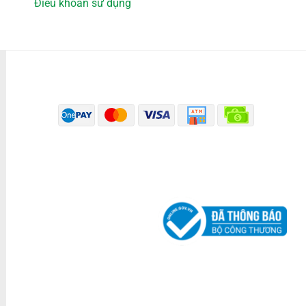
Điều khoản sử dụng
PHƯƠNG THỨC THANH TOÁN
ĐÃ THÔNG BÁO BỘ CÔNG THƯƠNG
KÊNH TRUYỀN THÔNG