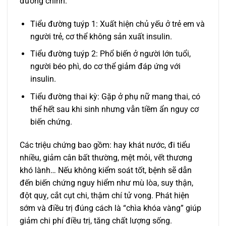
đường chính:
Tiểu đường tuýp 1: Xuất hiện chủ yếu ở trẻ em và
người trẻ, cơ thể không sản xuất insulin.
Tiểu đường tuýp 2: Phổ biến ở người lớn tuổi,
người béo phì, do cơ thể giảm đáp ứng với
insulin.
Tiểu đường thai kỳ: Gặp ở phụ nữ mang thai, có
thể hết sau khi sinh nhưng vẫn tiềm ẩn nguy cơ
biến chứng.
Các triệu chứng bao gồm: hay khát nước, đi tiểu
nhiều, giảm cân bất thường, mệt mỏi, vết thương
khó lành… Nếu không kiểm soát tốt, bệnh sẽ dẫn
đến biến chứng nguy hiểm như mù lòa, suy thận,
đột quỵ, cắt cụt chi, thậm chí tử vong. Phát hiện
sớm và điều trị đúng cách là “chìa khóa vàng” giúp
giảm chi phí điều trị, tăng chất lượng sống.