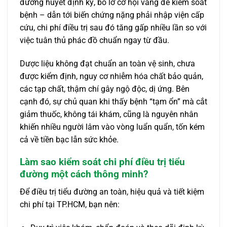
đường huyết định kỳ, bỏ lỡ cơ hội vàng để kiểm soát
bệnh – dẫn tới biến chứng nặng phải nhập viện cấp
cứu, chi phí điều trị sau đó tăng gấp nhiều lần so với
việc tuân thủ phác đồ chuẩn ngay từ đầu.
Dược liệu không đạt chuẩn an toàn vệ sinh, chưa
được kiểm định, nguy cơ nhiễm hóa chất bảo quản,
các tạp chất, thậm chí gây ngộ độc, dị ứng. Bên
cạnh đó, sự chủ quan khi thấy bệnh “tạm ổn” mà cắt
giảm thuốc, không tái khám, cũng là nguyên nhân
khiến nhiều người lâm vào vòng luẩn quẩn, tốn kém
cả về tiền bạc lẫn sức khỏe.
Làm sao kiểm soát chi phí điều trị tiểu
đường một cách thông minh?
Để điều trị tiểu đường an toàn, hiệu quả và tiết kiệm
chi phí tại TP.HCM, bạn nên: