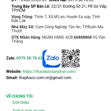
Trưng Bày SP Bán Lẻ:
22/21 Đường Số 21, P8 Gò Vấp,
TP.HCM
Vùng Trồng:
Thôn 7, Xã M'Leo, Huyện Ea súp, Tỉnh
Đắk Lắk
Nhà Máy SX:
Cụm Công Nghiệp Tân An, TP.Buôn Ma
Thuột
STK NGân Hàng
: NGÂN HÀNG ACB:
66868868
Vũ Văn
Thắng
Zalo:
0979.58.78.63
Website:
https://thaoduoctanphat.com/
Gmail:
thaphaco.com.vn@gmail.com
VỀ CHÚNG TÔI
Giới thiệu
Triết lý kinh doanh