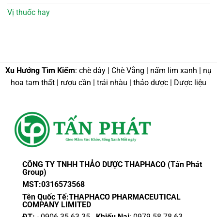
Vị thuốc hay
Xu Hướng Tìm Kiếm
: chè dây | Chè Vằng | nấm lim xanh | nụ
hoa tam thất | rượu cần | trái nhàu | thảo dược | Dược liệu
CÔNG TY TNHH THẢO DƯỢC THAPHACO (Tấn Phát
Group)
MST:0316573568
Tên Quốc Tế:THAPHACO PHARMACEUTICAL
COMPANY LIMITED
ĐT:
- 0906.35.63.35
Khiếu Nại
: 0979.58.78.63