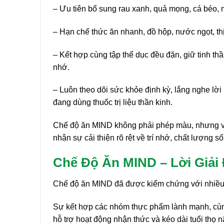
– Ưu tiên bổ sung rau xanh, quả mọng, cá béo, 
– Hạn chế thức ăn nhanh, đồ hộp, nước ngọt, thị
– Kết hợp cùng tập thể dục đều đặn, giữ tinh thầ
nhớ.
– Luôn theo dõi sức khỏe định kỳ, lắng nghe lờ
đang dùng thuốc trị liệu thần kinh.
Chế độ ăn MIND không phải phép màu, nhưng với
nhận sự cải thiện rõ rệt về trí nhớ, chất lượng
Chế Độ Ăn MIND – Lời Giải 
Chế độ ăn MIND đã được kiểm chứng với nhiều lợ
Sự kết hợp các nhóm thực phẩm lành mạnh, cùng
hỗ trợ hoạt động nhận thức và kéo dài tuổi thọ n