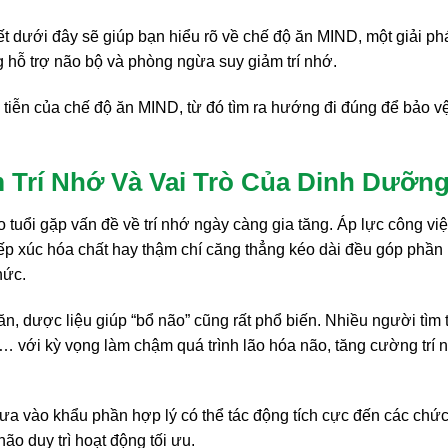
t dưới đây sẽ giúp bạn hiểu rõ về chế độ ăn MIND, một giải ph
hỗ trợ não bộ và phòng ngừa suy giảm trí nhớ.
ễn của chế độ ăn MIND, từ đó tìm ra hướng đi đúng để bảo vệ 
Trí Nhớ Và Vai Trò Của Dinh Dưỡn
o tuổi gặp vấn đề về trí nhớ ngày càng gia tăng. Áp lực công việ
tiếp xúc hóa chất hay thậm chí căng thẳng kéo dài đều góp phần
hức.
n, dược liệu giúp “bổ não” cũng rất phổ biến. Nhiều người tìm 
… với kỳ vọng làm chậm quá trình lão hóa não, tăng cường trí 
đưa vào khẩu phần hợp lý có thể tác động tích cực đến các chứ
ão duy trì hoạt động tối ưu.