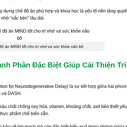
y dựng chế độ ăn phù hợp và khoa học là yếu tố nền tảng quyế
nhớ “sắc bén” lâu dài.
ộ ăn MIND tốt cho trí nhớ và sức khỏe não bộ
h Phần Đặc Biệt Giúp Cải Thiện Trí
ion for Neurodegenerative Delay) là sự kết hợp giữa hai phư
ải và DASH.
iàu chất chống oxy hóa, vitamin, khoáng chất, axit béo thiết yếu
 thực phẩm chế biến sẵn.
p bảo vệ tim mạch mà còn đặc biệt hiệu quả trong phòng ngừa 