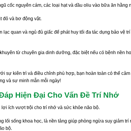
ngũ cốc nguyên cám, các loại hạt và dầu oliu vào bữa ăn hằng 
t đỏ và bơ động vật.
n lạc quan và ngủ đủ giấc để phát huy tối đa tác dụng bảo vệ trí
i khuyên từ chuyên gia dinh dưỡng, đặc biệt nếu có bệnh nền h
 sự kiên trì và điều chỉnh phù hợp, bạn hoàn toàn có thể cảm
 sống và sự minh mẫn mỗi ngày!
Đáp Hiện Đại Cho Vấn Đề Trí Nhớ
i ích vượt trội cho trí nhớ và sức khỏe não bộ.
 lối sống khoa học, là nền tảng giúp phòng ngừa suy giảm trí 
ão bộ.