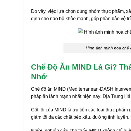
Do vậy, việc lựa chọn đúng nhóm thực phẩm, xâ
định cho não bộ khỏe mạnh, góp phần bảo vệ trí 
Hình ảnh minh họa chế đ
Chế Độ Ăn MIND Là Gì? Thàn
Nhớ
Chế độ ăn MIND (Mediterranean-DASH Intervent
pháp ăn lành mạnh nhất hiện nay: Địa Trung H
Cốt lõi của MIND là ưu tiên các loại thực phẩm g
giảm tối đa các chất béo xấu, đường tinh luyện,
Nhiều nghiên cứu cho thấy, MIND không chỉ giú