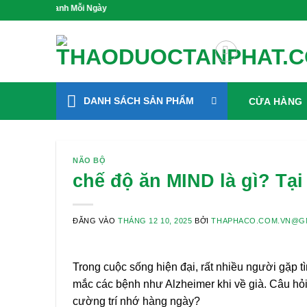
Bỏ
g Xanh Mỗi Ngày
qua
nội
dung
DANH SÁCH SẢN PHẨM
CỬA HÀNG
NÃO BỘ
chế độ ăn MIND là gì? Tại
ĐĂNG VÀO
THÁNG 12 10, 2025
BỞI
THAPHACO.COM.VN@G
Trong cuộc sống hiện đại, rất nhiều người gặp tì
mắc các bệnh như Alzheimer khi về già. Câu hỏi 
cường trí nhớ hàng ngày?