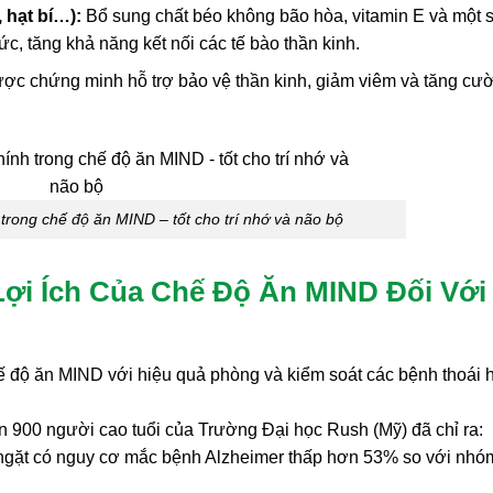
, hạt bí…):
Bổ sung chất béo không bão hòa, vitamin E và một 
c, tăng khả năng kết nối các tế bào thần kinh.
ược chứng minh hỗ trợ bảo vệ thần kinh, giảm viêm và tăng cư
rong chế độ ăn MIND – tốt cho trí nhớ và não bộ
ợi Ích Của Chế Độ Ăn MIND Đối Với
hế độ ăn MIND với hiệu quả phòng và kiểm soát các bệnh thoái 
n 900 người cao tuổi của Trường Đại học Rush (Mỹ) đã chỉ ra:
gặt có nguy cơ mắc bệnh Alzheimer thấp hơn 53% so với nhó