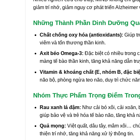
giảm trí nhớ, giảm nguy cơ phát triển Alzheimer v
Những Thành Phần Dinh Dưỡng Qua
Chất chống oxy hóa (antioxidants):
Giúp tr
viêm và tổn thương thần kinh.
Axit béo Omega-3:
Đặc biệt có nhiều trong c
màng tế bào thần kinh, tăng khả năng dẫn truyề
Vitamin & khoáng chất (E, nhóm B, đặc biệt
não bộ, phòng ngừa teo não, duy trì chức năn
Nhóm Thực Phẩm Trọng Điểm Tron
Rau xanh lá đậm:
Như cải bó xôi, cải xoăn,
giúp bảo vệ và trẻ hóa tế bào não, tăng khả n
Quả mọng:
Việt quất, dâu tây, mâm xôi… chứ
thiện trí nhớ, tăng khả năng xử lý thông tin.