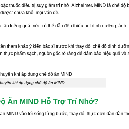
oặc thuốc điều trị suy giảm trí nhớ, Alzheimer. MIND là chế độ 
 dược” chữa khỏi mọi vấn đề.
c ăn kiêng quá mức có thể dẫn đến thiếu hụt dinh dưỡng, ảnh
ần tham khảo ý kiến bác sĩ trước khi thay đổi chế độ dinh dưỡn
họn thực phẩm sạch, nguồn gốc rõ ràng để đảm bảo hiệu quả và 
 khuyên khi áp dụng chế độ ăn MIND
ộ Ăn MIND Hỗ Trợ Trí Nhớ?
ộ ăn MIND vào lối sống từng bước, thay đổi thực đơn dần dần t