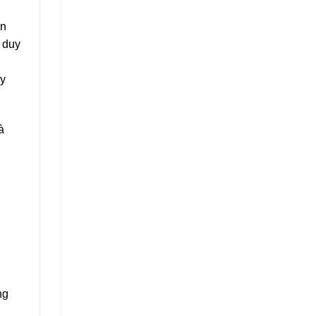
ân
 duy
xy
à
ng