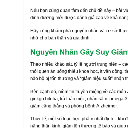
Nếu bạn cũng quan tâm đến chủ đề này – bài viế
dinh dưỡng mới được đánh giá cao về khả năng 
Hãy cùng khám phá nguyên nhân và cơ sở thực ti
nhớ cho bản thân và gia đình!
Nguyên Nhân Gây Suy Giảm 
Theo nhiều khảo sát, tỷ lệ người trung niên – ca
thói quen ăn uống thiếu khoa học, ít vận động, 
não bộ bị tổn thương và “giảm hiệu suất” nhận t
Bên cạnh đó, niềm tin truyền miệng về các món ă
ginkgo biloba, trà thảo mộc, nhân sâm, omega-3
giảm căng thẳng và phòng bệnh Alzheimer.
Thực tế, một số loại thực phẩm nhất định – khi 
năng thần kinh, giảm tổn thương tế bào và giúp n