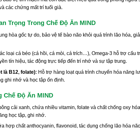
à các chứng mất trí tuổi già.
n Trọng Trong Chế Độ Ăn MIND
ung hòa gốc tự do, bảo vệ tế bào não khỏi quá trình lão hóa, gi
ác loại cá béo (cá hồi, cá mòi, cá trích…), Omega-3 hỗ trợ cấu t
n tín hiệu, tác động trực tiếp đến trí nhớ và sự tập trung.
 là B12, folate):
Hỗ trợ hàng loạt quá trình chuyển hóa năng 
g ghi nhớ và học tập ổn định.
g Chế Độ Ăn MIND
 bông cải xanh, chứa nhiều vitamin, folate và chất chống oxy hó
ăng học tập, ghi nhớ.
a hợp chất anthocyanin, flavonoid, tác dụng chống lão hóa não