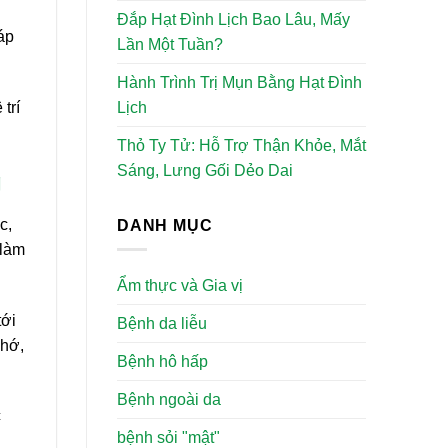
Đắp Hạt Đình Lịch Bao Lâu, Mấy
áp
Lần Một Tuần?
Hành Trình Trị Mụn Bằng Hạt Đình
Lịch
trí
Thỏ Ty Tử: Hỗ Trợ Thận Khỏe, Mắt
Sáng, Lưng Gối Dẻo Dai
g
c,
DANH MỤC
 làm
Ẩm thực và Gia vị
tới
Bệnh da liễu
nhớ,
Bệnh hô hấp
Bệnh ngoài da
c
bệnh sỏi "mật"