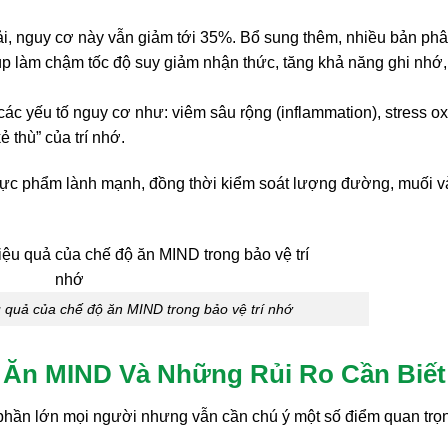
ải, nguy cơ này vẫn giảm tới 35%. Bổ sung thêm, nhiều bản ph
úp làm chậm tốc độ suy giảm nhận thức, tăng khả năng ghi nhớ,
c yếu tố nguy cơ như: viêm sâu rộng (inflammation), stress o
 thù” của trí nhớ.
thực phẩm lành mạnh, đồng thời kiểm soát lượng đường, muối v
 quả của chế độ ăn MIND trong bảo vệ trí nhớ
 Ăn MIND Và Những Rủi Ro Cần Biết
 phần lớn mọi người nhưng vẫn cần chú ý một số điểm quan trọ