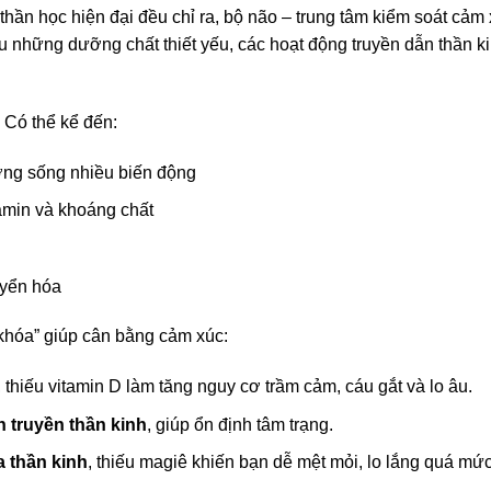
hần học hiện đại đều chỉ ra, bộ não – trung tâm kiểm soát cảm
ếu những dưỡng chất thiết yếu, các hoạt động truyền dẫn thần k
 Có thể kể đến:
ường sống nhiều biến động
amin và khoáng chất
uyển hóa
khóa” giúp cân bằng cảm xúc:
, thiếu vitamin D làm tăng nguy cơ trầm cảm, cáu gắt và lo âu.
 truyền thần kinh
, giúp ổn định tâm trạng.
a thần kinh
, thiếu magiê khiến bạn dễ mệt mỏi, lo lắng quá mức