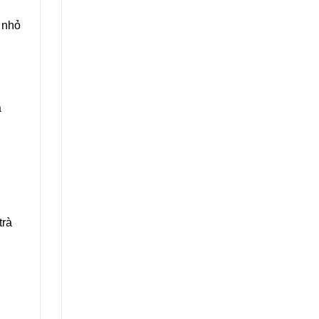
 nhỏ
a
trà