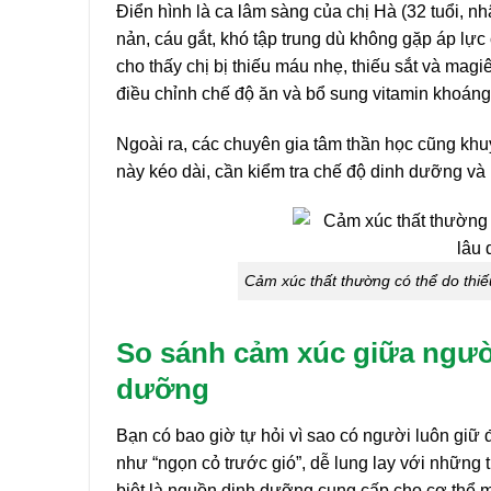
Điển hình là ca lâm sàng của chị Hà (32 tuổi, 
nản, cáu gắt, khó tập trung dù không gặp áp lực
cho thấy chị bị thiếu máu nhẹ, thiếu sắt và magi
điều chỉnh chế độ ăn và bổ sung vitamin khoáng 
Ngoài ra, các chuyên gia tâm thần học cũng khu
này kéo dài, cần kiểm tra chế độ dinh dưỡng và 
Cảm xúc thất thường có thể do thiế
So sánh cảm xúc giữa người
dưỡng
Bạn có bao giờ tự hỏi vì sao có người luôn giữ đ
như “ngọn cỏ trước gió”, dễ lung lay với những 
biệt là nguồn dinh dưỡng cung cấp cho cơ thể m