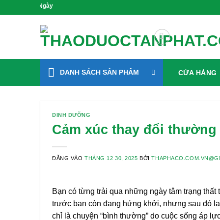
Bỏ
Gieo Mầm Sức Khỏe, Sống 
qua
nội
dung
DANH SÁCH SẢN PHẨM
CỬA HÀNG
DINH DƯỠNG
Cảm xúc thay đổi thường 
ĐĂNG VÀO
THÁNG 12 30, 2025
BỞI
THAPHACO.COM.VN@G
Bạn có từng trải qua những ngày tâm trạng thất t
trước bạn còn đang hứng khởi, nhưng sau đó lạ
chỉ là chuyện “bình thường” do cuộc sống áp lực!