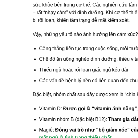
sức khỏe bên trong cơ thể. Các nghiên cứu tâm t
– rất “nhạy cảm” với dinh dưỡng. Khi cơ thể thi
bị rối loạn, khiến tâm trạng dễ mất kiểm soát.
Vậy, những yếu tố nào ảnh hưởng lên cảm xúc?
Căng thẳng liên tục trong cuộc sống, môi tr
Chế độ ăn uống nghèo dinh dưỡng, thiếu vit
Thiếu ngủ hoặc rối loạn giấc ngủ kéo dài
Các vấn đề bệnh lý nền có liên quan đến ch
Đặc biệt, nhóm chất sau đây được xem là “chìa 
Vitamin D:
Được gọi là “vitamin ánh nắng”
Vitamin nhóm B (đặc biệt B12):
Tham gia dẫn
Magiê:
Đóng vai trò như “bộ giảm xóc” củ
mất ngủ là tình trạng thiếu chất
.