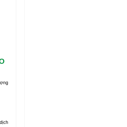
CO
ượng
 dịch