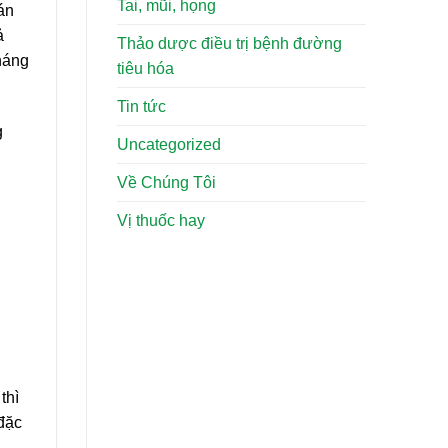
Tai, mũi, họng
án
ả
Thảo dược điều trị bệnh đường
tháng
tiêu hóa
Tin tức
g
Uncategorized
Về Chúng Tôi
Vị thuốc hay
thì
 đặc