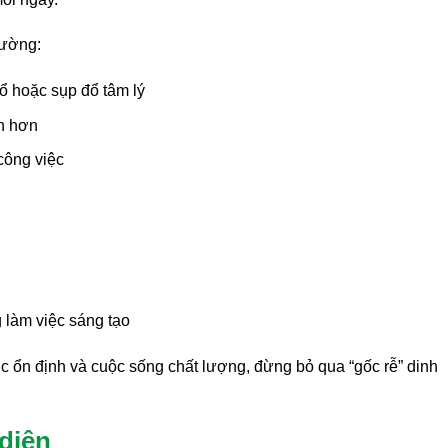
hường:
ổ hoặc sụp đổ tâm lý
ẫn hơn
công việc
 làm việc sáng tạo
c ổn định và cuộc sống chất lượng, đừng bỏ qua “gốc rễ” dinh
diện