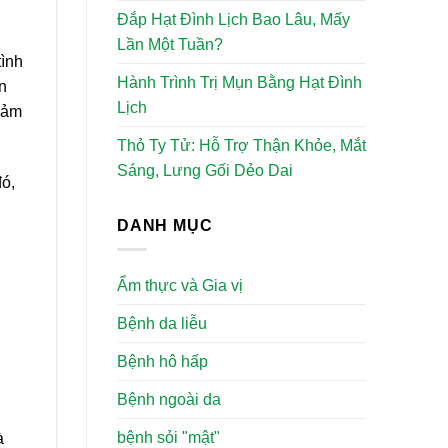
Đắp Hạt Đình Lịch Bao Lâu, Mấy
Lần Một Tuần?
tình
Hành Trình Trị Mụn Bằng Hạt Đình
n
Lịch
 cảm
Thỏ Ty Tử: Hỗ Trợ Thận Khỏe, Mắt
Sáng, Lưng Gối Dẻo Dai
đó,
DANH MỤC
Ẩm thực và Gia vị
Bệnh da liễu
Bệnh hô hấp
Bệnh ngoài da
bệnh sỏi "mật"
à