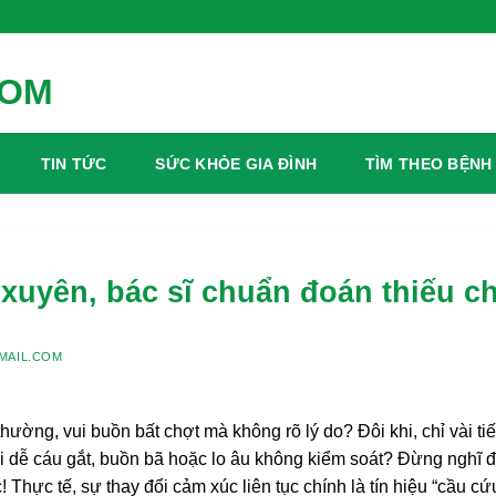
Xanh Mỗi Ngày
TIN TỨC
SỨC KHỎE GIA ĐÌNH
TÌM THEO BỆNH
xuyên, bác sĩ chuẩn đoán thiếu ch
MAIL.COM
hường, vui buồn bất chợt mà không rõ lý do? Đôi khi, chỉ vài ti
i dễ cáu gắt, buồn bã hoặc lo âu không kiểm soát? Đừng nghĩ 
 Thực tế, sự thay đổi cảm xúc liên tục chính là tín hiệu “cầu cứ