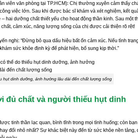
nhân viên văn phòng tại TP.HCM): Chị thường xuyên cảm thấy ch
 công việc lớn. Sau khi được bác sĩ khám và xét nghiệm, kết qu
ê – hai dưỡng chất thiết yếu cho hoạt động thần kinh. Sau một 
chất, cảm xúc, năng lượng sống của chị được cải thiện rõ rệt!
yến nghị: “Đừng bỏ qua dấu hiệu bất ổn cảm xúc. Nếu tình trạn
khám sức khỏe định kỳ để phát hiện, bổ sung kịp thời.”
u hụt dinh dưỡng, ảnh hưởng lâu dài đến chất lượng sống
 đủ chất và người thiếu hụt dinh
ược tinh thần lạc quan, bình tĩnh trong mọi tình huống; còn bạn 
thay đổi nhỏ nhất? Sự khác biệt này đến từ sức khỏe nền tảng,
ỗi ngày.