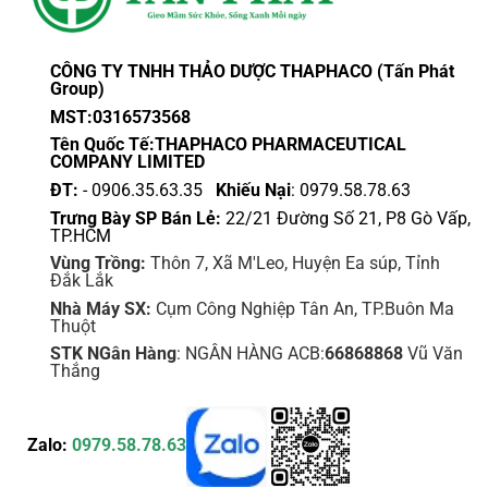
CÔNG TY TNHH THẢO DƯỢC THAPHACO (Tấn Phát
Group)
MST:0316573568
Tên Quốc Tế:THAPHACO PHARMACEUTICAL
COMPANY LIMITED
ĐT:
- 0906.35.63.35
Khiếu Nại
: 0979.58.78.63
Trưng Bày SP Bán Lẻ:
22/21 Đường Số 21, P8 Gò Vấp,
TP.HCM
Vùng Trồng:
Thôn 7, Xã M'Leo, Huyện Ea súp, Tỉnh
Đắk Lắk
Nhà Máy SX:
Cụm Công Nghiệp Tân An, TP.Buôn Ma
Thuột
STK NGân Hàng
: NGÂN HÀNG ACB:
66868868
Vũ Văn
Thắng
Zalo:
0979.58.78.63