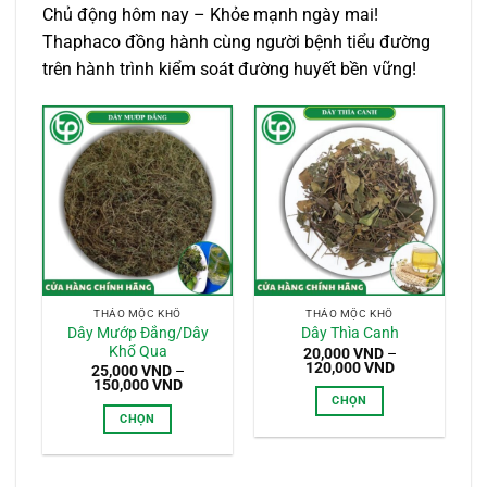
Chủ động hôm nay – Khỏe mạnh ngày mai!
Thaphaco đồng hành cùng người bệnh tiểu đường
trên hành trình kiểm soát đường huyết bền vững!
THẢO MỘC KHÔ
THẢO MỘC KHÔ
Dây Mướp Đắng/Dây
Dây Thìa Canh
Khổ Qua
20,000
VND
–
Khoảng
120,000
VND
25,000
VND
–
giá:
Khoảng
150,000
VND
từ
giá:
CHỌN
20,000 VND
từ
CHỌN
đến
Sản
25,000 VND
120,000 VND
đến
Sản
phẩm
150,000 VND
phẩm
này