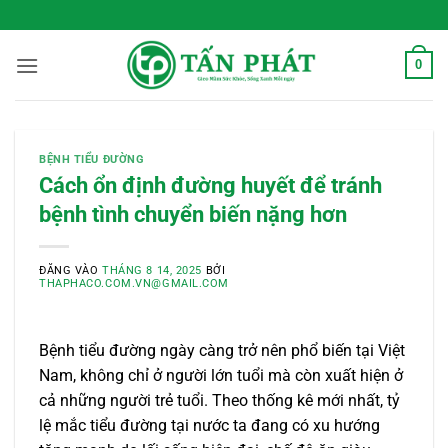
Bỏ
 Sống Xanh Mỗi Ngày
qua
nội
0
dung
BỆNH TIỂU ĐƯỜNG
Cách ổn định đường huyết để tránh
bệnh tình chuyển biến nặng hơn
ĐĂNG VÀO
THÁNG 8 14, 2025
BỞI
THAPHACO.COM.VN@GMAIL.COM
Bệnh tiểu đường ngày càng trở nên phổ biến tại Việt
Nam, không chỉ ở người lớn tuổi mà còn xuất hiện ở
cả những người trẻ tuổi. Theo thống kê mới nhất, tỷ
lệ mắc tiểu đường tại nước ta đang có xu hướng