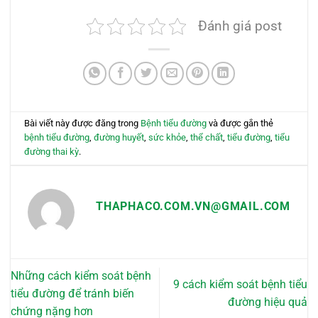
này
có
có
nhiều
Đánh giá post
nhiều
biến
biến
thể.
thể.
Các
Các
tùy
tùy
chọn
chọn
có
có
Bài viết này được đăng trong
Bệnh tiểu đường
và được gắn thẻ
thể
thể
bệnh tiểu đường
,
đường huyết
,
sức khỏe
,
thể chất
,
tiểu đường
,
tiểu
được
được
đường thai kỳ
.
chọn
chọn
trên
trên
trang
trang
sản
THAPHACO.COM.VN@GMAIL.COM
sản
phẩm
phẩm
Những cách kiểm soát bệnh
9 cách kiểm soát bệnh tiểu
tiểu đường để tránh biến
đường hiệu quả
chứng nặng hơn