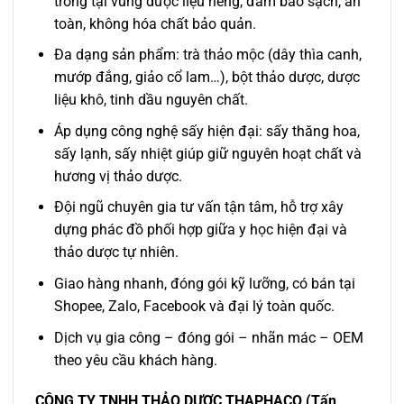
trồng tại vùng dược liệu riêng, đảm bảo sạch, an
toàn, không hóa chất bảo quản.
Đa dạng sản phẩm: trà thảo mộc (dây thìa canh,
mướp đắng, giảo cổ lam…), bột thảo dược, dược
liệu khô, tinh dầu nguyên chất.
Áp dụng công nghệ sấy hiện đại: sấy thăng hoa,
sấy lạnh, sấy nhiệt giúp giữ nguyên hoạt chất và
hương vị thảo dược.
Đội ngũ chuyên gia tư vấn tận tâm, hỗ trợ xây
dựng phác đồ phối hợp giữa y học hiện đại và
thảo dược tự nhiên.
Giao hàng nhanh, đóng gói kỹ lưỡng, có bán tại
Shopee, Zalo, Facebook và đại lý toàn quốc.
Dịch vụ gia công – đóng gói – nhãn mác – OEM
theo yêu cầu khách hàng.
CÔNG TY TNHH THẢO DƯỢC THAPHACO (Tấn