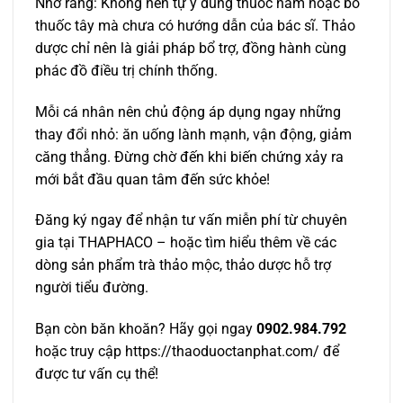
Nhớ rằng: Không nên tự ý dùng thuốc nam hoặc bỏ
thuốc tây mà chưa có hướng dẫn của bác sĩ. Thảo
dược chỉ nên là giải pháp bổ trợ, đồng hành cùng
phác đồ điều trị chính thống.
Mỗi cá nhân nên chủ động áp dụng ngay những
thay đổi nhỏ: ăn uống lành mạnh, vận động, giảm
căng thẳng. Đừng chờ đến khi biến chứng xảy ra
mới bắt đầu quan tâm đến sức khỏe!
Đăng ký ngay để nhận tư vấn miễn phí từ chuyên
gia tại THAPHACO – hoặc tìm hiểu thêm về các
dòng sản phẩm trà thảo mộc, thảo dược hỗ trợ
người tiểu đường.
Bạn còn băn khoăn? Hãy gọi ngay
0902.984.792
hoặc truy cập https://thaoduoctanphat.com/ để
được tư vấn cụ thể!