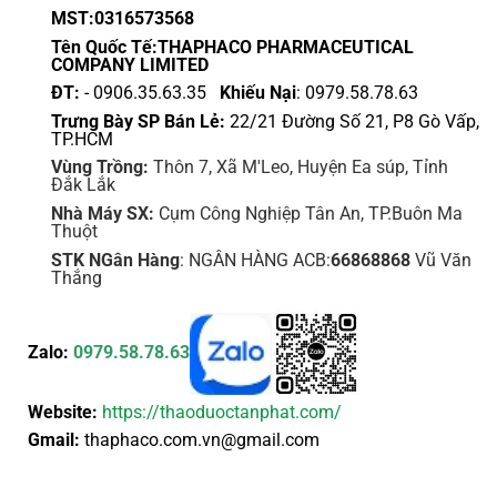
MST:0316573568
Tên Quốc Tế:THAPHACO PHARMACEUTICAL
COMPANY LIMITED
ĐT:
- 0906.35.63.35
Khiếu Nại
: 0979.58.78.63
Trưng Bày SP Bán Lẻ:
22/21 Đường Số 21, P8 Gò Vấp,
TP.HCM
Vùng Trồng:
Thôn 7, Xã M'Leo, Huyện Ea súp, Tỉnh
Đắk Lắk
Nhà Máy SX:
Cụm Công Nghiệp Tân An, TP.Buôn Ma
Thuột
STK NGân Hàng
: NGÂN HÀNG ACB:
66868868
Vũ Văn
Thắng
Zalo:
0979.58.78.63
Website:
https://thaoduoctanphat.com/
Gmail:
thaphaco.com.vn@gmail.com