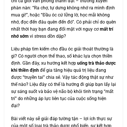
chí cả giới văn phòng thành đạt – thường xuyên
phàn nàn: “Ra chợ, tự dưng không nhớ ra mình định
mua gì!”, hoặc “Đầu óc cứ lững lờ, học mãi không
nhớ, đọc đến đâu quên đến đó”. Có phải chỉ do quên
nhất thời hay bạn đang đối mặt với nguy cơ
mất trí
nhớ sớm
vì stress dồn dập?
Liệu pháp tìm kiếm cho đầu óc giải thoát thường là
gì? Có người chọn thể thao, số khác lựa chọn thiền
định. Gần đây, xu hướng kết hợp
uống trà thảo dược
khi thiền định
để gia tăng hiệu quả trị liệu đang
được “truyền tai” chia sẻ. Vậy tác động thật sự như
thế nào? Liệu đây có thể là hướng đi giúp bạn lấy lại
sự sáng suốt và bảo vệ não bộ khỏi tình trạng “mất
trí” do những áp lực liên tục của cuộc sống hiện
đại?
Bài viết này sẽ giải đáp tường tận – lợi ích thực sự
của một số loại trà thảo dược phổ biến, sự kết hợp