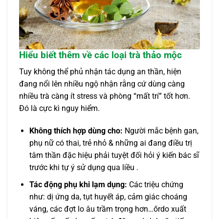
Hiểu biết thêm về các loại trà thảo mộc
Tuy không thể phủ nhận tác dụng an thần, hiện
đang nổi lên nhiều ngộ nhận rằng cứ dùng càng
nhiều trà càng ít stress và phòng “mất trí” tốt hơn.
Đó là cực kì nguy hiểm.
Không thích hợp dùng cho:
Người mắc bệnh gan,
phụ nữ có thai, trẻ nhỏ & những ai đang điều trị
tâm thần đặc hiệu phải tuyệt đối hỏi ý kiến bác sĩ
trước khi tự ý sử dụng qua liều .
Tác động phụ khi lạm dụng:
Các triệu chứng
như: dị ứng da, tụt huyết áp, cảm giác choáng
váng, các đợt lo âu trầm trọng hơn…őrdo xuất