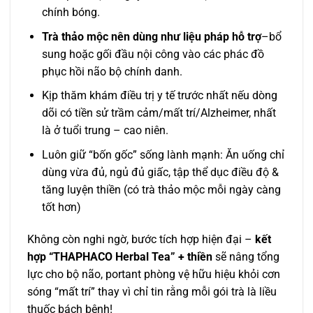
chính bóng.
Trà thảo mộc nên dùng như liệu pháp hỗ trợ
–bổ
sung hoặc gối đầu nội công vào các phác đồ
phục hồi não bộ chính danh.
Kịp thăm khám điều trị y tế trước nhất nếu dòng
dõi có tiền sử trầm cảm/mất trí/Alzheimer, nhất
là ở tuổi trung – cao niên.
Luôn giữ “bốn gốc” sống lành mạnh: Ăn uống chỉ
dùng vừa đủ, ngủ đủ giấc, tập thể dục điều độ &
tăng luyện thiền (có trà thảo mộc mỗi ngày càng
tốt hơn)
Không còn nghi ngờ, bước tích hợp hiện đại –
kết
hợp “THAPHACO Herbal Tea” + thiền
sẽ nâng tổng
lực cho bộ não, portant phòng vệ hữu hiệu khỏi cơn
sóng “mất trí” thay vì chỉ tin rằng mỗi gói trà là liều
thuốc bách bệnh!