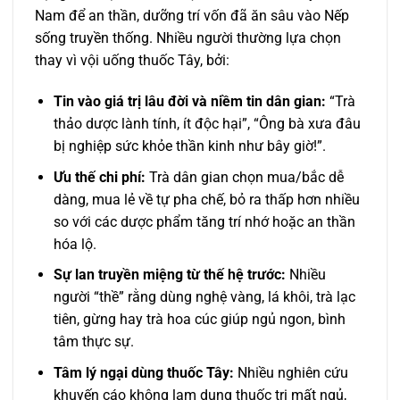
Nam để an thần, dưỡng trí vốn đã ăn sâu vào Nếp
sống truyền thống. Nhiều người thường lựa chọn
thay vì vội uống thuốc Tây, bởi:
Tin vào giá trị lâu đời và niềm tin dân gian:
“Trà
thảo dược lành tính, ít độc hại”, “Ông bà xưa đâu
bị nghiệp sức khỏe thần kinh như bây giờ!”.
Ưu thế chi phí:
Trà dân gian chọn mua/bắc dễ
dàng, mua lẻ về tự pha chế, bỏ ra thấp hơn nhiều
so với các dược phẩm tăng trí nhớ hoặc an thần
hóa lộ.
Sự lan truyền miệng từ thế hệ trước:
Nhiều
người “thề” rằng dùng nghệ vàng, lá khôi, trà lạc
tiên, gừng hay trà hoa cúc giúp ngủ ngon, bình
tâm thực sự.
Tâm lý ngại dùng thuốc Tây:
Nhiều nghiên cứu
khuyến cáo không lạm dụng thuốc trị mất ngủ,