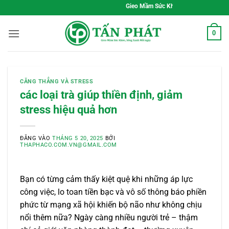
Bỏ
Gieo Mầm Sức Khỏe, Sống Xanh Mỗi Ngày
qua
nội
0
dung
CĂNG THẲNG VÀ STRESS
các loại trà giúp thiền định, giảm
stress hiệu quả hơn
ĐĂNG VÀO
THÁNG 5 20, 2025
BỞI
THAPHACO.COM.VN@GMAIL.COM
Bạn có từng cảm thấy kiệt quệ khi những áp lực
công việc, lo toan tiền bạc và vô số thông báo phiền
phức từ mạng xã hội khiến bộ não như không chịu
nổi thêm nữa? Ngày càng nhiều người trẻ – thậm