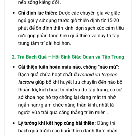
nếp sống kiêng đổi .
Chỉ định lúc thiền:
Được các chuyên gia về giấc
ngủ gợi ý sử dụng trước giờ thiền định từ 15-20
phút để ổn định thần kinh, dọn sạch xúc cảm tiêu
cực góp phần tăng hiệu quả thiền và duy trì tập
trung tâm trí dài hơi hơn.
2. Trà Bạch Quả – Hồi Sinh Giác Quan và Tập Trung
Cải thiện tuần hoàn máu não, chống “não mù”:
Bạch quả chứa hoạt chất
flavonoid và terpene
lactone
giúp bổ khí huyết lưu chuyển đến não bộ
thuận lợi, kích hoat trí nhớ và độ tập trung, có cơ
sở khoa học hỗ trợ chống lại dạng mất trí nhớ
ngắn hạn/giảm chức năng thần kinh, nhất là
người vừa trải qua căng thẳng triền miên .
Lý tưởng khi kết hợp cùng bài thiền:
Dùng trà
bạch quả trước các buổi thiền đánh thức nhận