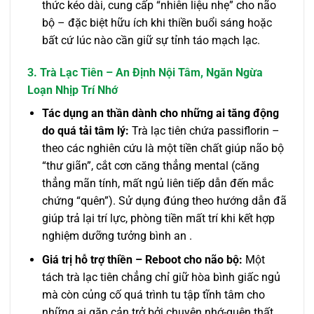
thức kéo dài, cung cấp “nhiên liệu nhẹ” cho não
bộ – đặc biệt hữu ích khi thiền buổi sáng hoặc
bất cứ lúc nào cần giữ sự tỉnh táo mạch lạc.
3. Trà Lạc Tiên – An Định Nội Tâm, Ngăn Ngừa
Loạn Nhịp Trí Nhớ
Tác dụng an thần dành cho những ai tăng động
do quá tải tâm lý:
Trà lạc tiên chứa passiflorin –
theo các nghiên cứu là một tiền chất giúp não bộ
“thư giãn”, cắt cơn căng thẳng mental (căng
thẳng mãn tính, mất ngủ liên tiếp dẫn đến mắc
chứng “quên”). Sử dụng đúng theo hướng dẫn đã
giúp trả lại trí lực, phòng tiền mất trí khi kết hợp
nghiệm dưỡng tưởng bình an .
Giá trị hỗ trợ thiền – Reboot cho não bộ:
Một
tách trà lạc tiên chẳng chỉ giữ hòa bình giấc ngủ
mà còn củng cố quá trình tu tập tĩnh tâm cho
những ai gặp cản trở bởi chuyện nhớ-quên thất