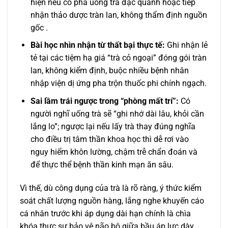
hiện nếu cố pha uống trà đặc quánh hoặc tiếp
nhận thảo dược tràn lan, không thẩm định nguồn
gốc .
Bài học nhìn nhận từ thất bại thực tế:
Ghi nhận lẻ
tẻ tại các tiệm hạ giá “trà cỏ ngoại” đóng gói tràn
lan, không kiểm định, buộc nhiều bệnh nhân
nhập viện dị ứng pha trộn thuốc phi chính ngạch.
Sai lầm trái ngược trong “phòng mất trí”:
Có
người nghĩ uống trà sẽ “ghi nhớ dài lâu, khỏi cần
lắng lo”; ngược lại nếu lấy trà thay đúng nghĩa
cho điều trị tâm thần khoa học thì dễ rơi vào
nguy hiểm khôn lường, chậm trễ chẩn đoán và
để thực thể bệnh thần kinh mạn ăn sâu.
Vì thế, dù công dụng của trà là rõ ràng, ý thức kiểm
soát chất lượng nguồn hàng, lắng nghe khuyến cáo
cá nhân trước khi áp dụng dài hạn chính là chìa
khóa thực sự bảo vệ não bộ giữa bầu áp lực dày