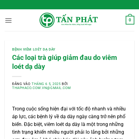
Bỏ
 Sống Xanh Mỗi Ngày
qua
nội
0
dung
BỆNH VIÊM LOÉT DẠ DÀY
Các loại trà giúp giảm đau do viêm
loét dạ dày
ĐĂNG VÀO
THÁNG 6 5, 2025
BỞI
THAPHACO.COM.VN@GMAIL.COM
Trong cuộc sống hiện đại với tốc độ nhanh và nhiều
áp lực, các bệnh lý về dạ dày ngày càng trở nên phổ
biến. Đặc biệt, viêm loét dạ dày là một trong những
tình trạng khiến nhiều người phải lo lắng bởi những