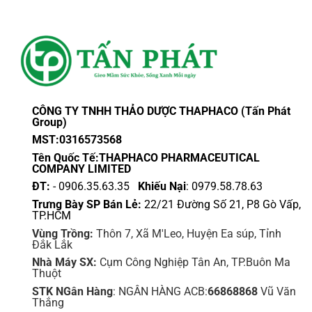
CÔNG TY TNHH THẢO DƯỢC THAPHACO (Tấn Phát
Group)
MST:0316573568
Tên Quốc Tế:THAPHACO PHARMACEUTICAL
COMPANY LIMITED
ĐT:
- 0906.35.63.35
Khiếu Nại
: 0979.58.78.63
Trưng Bày SP Bán Lẻ:
22/21 Đường Số 21, P8 Gò Vấp,
TP.HCM
Vùng Trồng:
Thôn 7, Xã M'Leo, Huyện Ea súp, Tỉnh
Đắk Lắk
Nhà Máy SX:
Cụm Công Nghiệp Tân An, TP.Buôn Ma
Thuột
STK NGân Hàng
: NGÂN HÀNG ACB:
66868868
Vũ Văn
Thắng