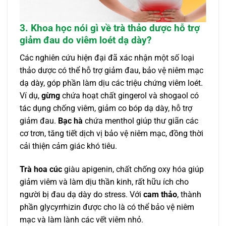
3. Khoa học nói gì về trà thảo dược hỗ trợ
giảm đau do viêm loét dạ dày?
Các nghiên cứu hiện đại đã xác nhận một số loại
thảo dược có thể hỗ trợ giảm đau, bảo vệ niêm mạc
dạ dày, góp phần làm dịu các triệu chứng viêm loét.
Ví dụ,
gừng
chứa hoạt chất gingerol và shogaol có
tác dụng chống viêm, giảm co bóp dạ dày, hỗ trợ
giảm đau.
Bạc hà
chứa menthol giúp thư giãn các
cơ trơn, tăng tiết dịch vị bảo vệ niêm mạc, đồng thời
cải thiện cảm giác khó tiêu.
Trà hoa cúc
giàu apigenin, chất chống oxy hóa giúp
giảm viêm và làm dịu thần kinh, rất hữu ích cho
người bị đau dạ dày do stress. Với
cam thảo
, thành
phần glycyrrhizin được cho là có thể bảo vệ niêm
mạc và làm lành các vết viêm nhỏ.