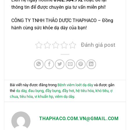
thông tin để được chuyên gia tư vấn miễn phí!
CÔNG TY TNHH THẢO DƯỢC THAPHACO – Đồng
hành cùng sức khỏe dạ dày của bạn!
Đánh giá post
Bài viết này được đăng trong
Bệnh viêm loét dạ dày
và được gắn
thẻ
dạ dày
,
đau bụng
,
đầy bụng
,
đầy hơi
,
hệ tiêu hóa
,
khó tiêu
,
ợ
chua
,
tiêu hóa
,
vi khuẩn hp
,
viêm dạ dày
.
THAPHACO.COM.VN@GMAIL.COM