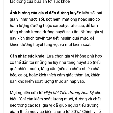
tác động của bữa ăn tới sức khỏe.
Ảnh hưởng của gia vị đến đường huyết:
Một số loại
gia vị như nước sốt, bột nêm, mật ong hoặc siro có
hàm lượng đường hoặc carbohydrate cao, dễ làm
tăng nhanh lượng đường huyết sau ăn. Những gia vị
này kích thích tuyến tụy tiết insulin quá mức, dễ
khiến đường huyết tăng vọt và mất kiểm soát.
Cân nhắc sức khỏe:
Lựa chọn gia vị không phù hợp
có thể dẫn tới những hệ lụy như tăng huyết áp (nếu
quá nhiều muối), tăng cân (nếu ẩn chứa nhiều chất
béo, calo), hoặc kích thích cảm giác thèm ăn, khiến
bạn khó kiểm soát lượng thức ăn nạp vào.
Một nghiên cứu từ
Hiệp hội Tiểu đường Hoa Kỳ
cho
biết: “Chỉ cần kiểm soát lượng muối, đường và chất
béo trong các loại gia vị đã giúp người tiểu đường
giảm thiểu nguy cơ biến chứng tới 30%.” Chính vì lẽ