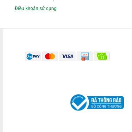
Điều khoản sử dụng
PHƯƠNG THỨC THANH TOÁN
ĐÃ THÔNG BÁO BỘ CÔNG THƯƠNG
KÊNH TRUYỀN THÔNG