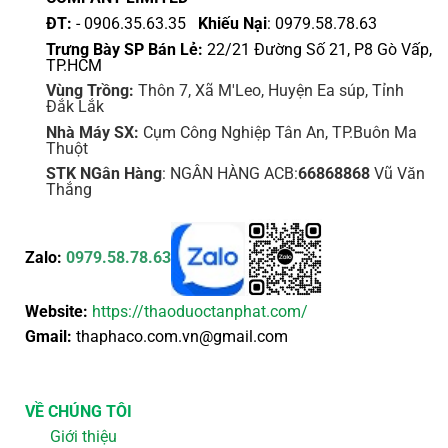
ĐT:
- 0906.35.63.35
Khiếu Nại
: 0979.58.78.63
Trưng Bày SP Bán Lẻ:
22/21 Đường Số 21, P8 Gò Vấp,
TP.HCM
Vùng Trồng:
Thôn 7, Xã M'Leo, Huyện Ea súp, Tỉnh
Đắk Lắk
Nhà Máy SX:
Cụm Công Nghiệp Tân An, TP.Buôn Ma
Thuột
STK NGân Hàng
: NGÂN HÀNG ACB:
66868868
Vũ Văn
Thắng
Zalo:
0979.58.78.63
Website:
https://thaoduoctanphat.com/
Gmail:
thaphaco.com.vn@gmail.com
VỀ CHÚNG TÔI
Giới thiệu