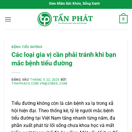
Bỏ
Gieo Mầm Sức Khỏe, Sống Xanh Mỗi Ngày
qua
nội
0
dung
BỆNH TIỂU ĐƯỜNG
Các loại gia vị cần phải tránh khi bạn
mắc bệnh tiểu đường
ĐĂNG VÀO
THÁNG 5 22, 2025
BỞI
THAPHACO.COM.VN@GMAIL.COM
Tiểu đường không còn là căn bệnh xa lạ trong xã
hội hiện đại. Theo thống kê, tỷ lệ người mắc bệnh
tiểu đường tại Việt Nam tăng nhanh từng năm, đa
phần xuất phát từ lối sống chưa khoa học và mất