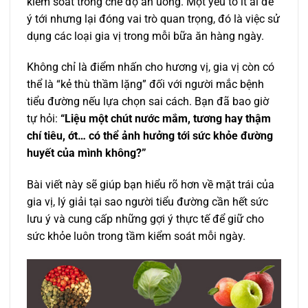
kiểm soát trong chế độ ăn uống. Một yếu tố ít ai để
ý tới nhưng lại đóng vai trò quan trọng, đó là việc sử
dụng các loại gia vị trong mỗi bữa ăn hàng ngày.
Không chỉ là điểm nhấn cho hương vị, gia vị còn có
thể là “kẻ thù thầm lặng” đối với người mắc bệnh
tiểu đường nếu lựa chọn sai cách. Bạn đã bao giờ
tự hỏi:
“Liệu một chút nước mắm, tương hay thậm
chí tiêu, ớt… có thể ảnh hưởng tới sức khỏe đường
huyết của mình không?”
Bài viết này sẽ giúp bạn hiểu rõ hơn về mặt trái của
gia vị, lý giải tại sao người tiểu đường cần hết sức
lưu ý và cung cấp những gợi ý thực tế để giữ cho
sức khỏe luôn trong tầm kiểm soát mỗi ngày.