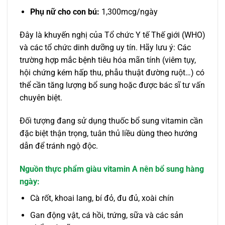
Phụ nữ cho con bú:
1,300mcg/ngày
Đây là khuyến nghị của Tổ chức Y tế Thế giới (WHO)
và các tổ chức dinh dưỡng uy tín. Hãy lưu ý: Các
trường hợp mắc bệnh tiêu hóa mãn tính (viêm tụy,
hội chứng kém hấp thu, phẫu thuật đường ruột…) có
thể cần tăng lượng bổ sung hoặc được bác sĩ tư vấn
chuyên biệt.
Đối tượng đang sử dụng thuốc bổ sung vitamin cần
đặc biệt thận trọng, tuân thủ liều dùng theo hướng
dẫn để tránh ngộ độc.
Nguồn thực phẩm giàu vitamin A nên bổ sung hàng
ngày:
Cà rốt, khoai lang, bí đỏ, đu đủ, xoài chín
Gan động vật, cá hồi, trứng, sữa và các sản