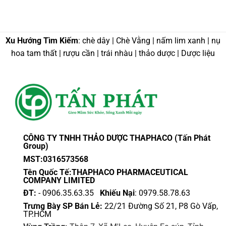
Xu Hướng Tìm Kiếm
: chè dây | Chè Vằng | nấm lim xanh | nụ
hoa tam thất | rượu cần | trái nhàu | thảo dược | Dược liệu
CÔNG TY TNHH THẢO DƯỢC THAPHACO (Tấn Phát
Group)
MST:0316573568
Tên Quốc Tế:THAPHACO PHARMACEUTICAL
COMPANY LIMITED
ĐT:
- 0906.35.63.35
Khiếu Nại
: 0979.58.78.63
Trưng Bày SP Bán Lẻ:
22/21 Đường Số 21, P8 Gò Vấp,
TP.HCM