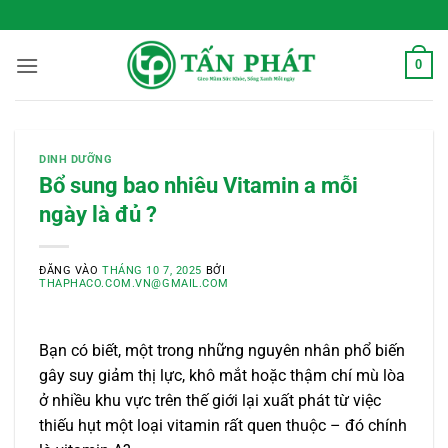
Bỏ
 Sống Xanh Mỗi Ngày
qua
nội
0
dung
DINH DƯỠNG
Bổ sung bao nhiêu Vitamin a mỗi
ngày là đủ ?
ĐĂNG VÀO
THÁNG 10 7, 2025
BỞI
THAPHACO.COM.VN@GMAIL.COM
Bạn có biết, một trong những nguyên nhân phổ biến
gây suy giảm thị lực, khô mắt hoặc thậm chí mù lòa
ở nhiều khu vực trên thế giới lại xuất phát từ việc
thiếu hụt một loại vitamin rất quen thuộc – đó chính