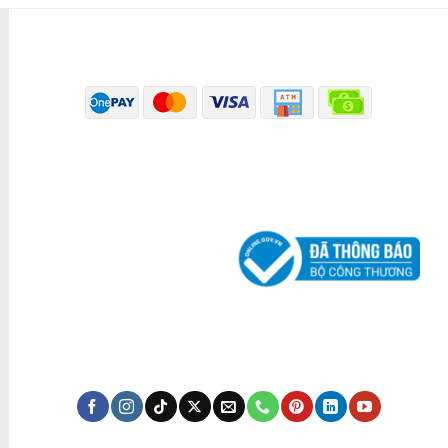
PHƯƠNG THỨC THANH TOÁN
ĐÃ THÔNG BÁO BỘ CÔNG THƯƠNG
KÊNH TRUYỀN THÔNG