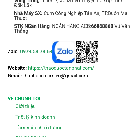
Vùng Trồng:
Thôn 7, Xã M'Leo, Huyện Ea súp, Tỉnh
Đắk Lắk
Nhà Máy SX:
Cụm Công Nghiệp Tân An, TP.Buôn Ma
Thuột
STK NGân Hàng
: NGÂN HÀNG ACB:
66868868
Vũ Văn
Thắng
Zalo:
0979.58.78.63
Website:
https://thaoduoctanphat.com/
Gmail:
thaphaco.com.vn@gmail.com
VỀ CHÚNG TÔI
Giới thiệu
Triết lý kinh doanh
Tầm nhìn chiến lượng