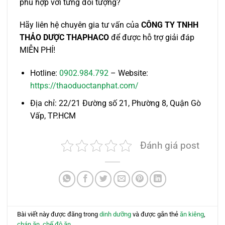
phù hợp với từng đối tượng?
Hãy liên hệ chuyên gia tư vấn của
CÔNG TY TNHH
THẢO DƯỢC THAPHACO
để được hỗ trợ giải đáp
MIỄN PHÍ!
Hotline:
0902.984.792
– Website:
https://thaoduoctanphat.com/
Địa chỉ: 22/21 Đường số 21, Phường 8, Quận Gò
Vấp, TP.HCM
Đánh giá post
Bài viết này được đăng trong
dinh dưỡng
và được gắn thẻ
ăn kiêng
,
chán ăn
,
chế độ ăn
.