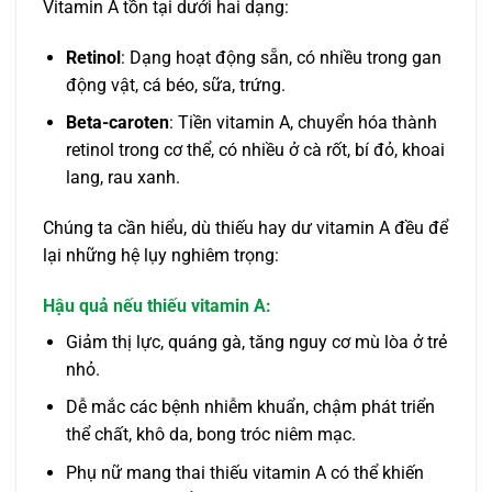
Vitamin A tồn tại dưới hai dạng:
Retinol
: Dạng hoạt động sẵn, có nhiều trong gan
động vật, cá béo, sữa, trứng.
Beta-caroten
: Tiền vitamin A, chuyển hóa thành
retinol trong cơ thể, có nhiều ở cà rốt, bí đỏ, khoai
lang, rau xanh.
Chúng ta cần hiểu, dù thiếu hay dư vitamin A đều để
lại những hệ lụy nghiêm trọng:
Hậu quả nếu thiếu vitamin A:
Giảm thị lực, quáng gà, tăng nguy cơ mù lòa ở trẻ
nhỏ.
Dễ mắc các bệnh nhiễm khuẩn, chậm phát triển
thể chất, khô da, bong tróc niêm mạc.
Phụ nữ mang thai thiếu vitamin A có thể khiến