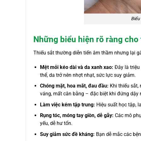
Biểu 
Những biểu hiện rõ ràng cho 
Thiếu sắt thường diễn tiến âm thầm nhưng lại gâ
Mệt mỏi kéo dài và da xanh xao:
Đây là triệ
thể, da trở nên nhợt nhạt, sức lực suy giảm.
Chóng mặt, hoa mắt, đau đầu:
Khi thiếu sắt,
váng, mất cân bằng – đặc biệt khi đứng dậy
Làm việc kém tập trung:
Hiệu suất học tập, l
Rụng tóc, móng tay giòn, dễ gãy:
Các mô phụ 
yếu, dễ hư tổn.
Suy giảm sức đề kháng:
Bạn dễ mắc các bệnh