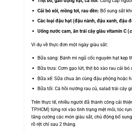
Thịt bò, gan động vật, cá hồi:
Cung cấp nguồn
Cải bó xôi, mồng tơi, rau dền:
Bổ sung sắt khô
Các loại đậu hạt (đậu nành, đậu xanh, đậu đ
Uống nước cam, ăn trái cây giàu vitamin C (
c
Ví dụ về thực đơn một ngày giàu sắt:
Bữa sáng: Bánh mì ngũ cốc nguyên hạt kẹp thị
Bữa trưa: Cơm gạo lứt, thịt bò xào rau cải bó
Bữa xế: Sữa chua ăn cùng đậu phộng hoặc hạ
Bữa tối: Cá hồi nướng rau củ, salad trái cây g
Trên thực tế, nhiều người đã thành công cải thiện
TP.HCM) từng rơi vào tình trạng mệt mỏi, tóc rụ
tăng cường các món giàu sắt, chủ động bổ sung 
rõ rệt chỉ sau 2 tháng.