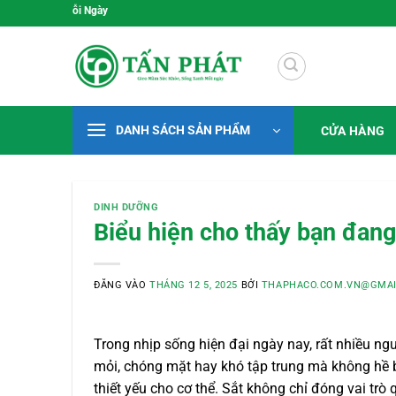
Bỏ
Gieo Mầm Sức Khỏe, Sống Xan
qua
nội
dung
DANH SÁCH SẢN PHẨM
CỬA HÀNG
DINH DƯỠNG
Biểu hiện cho thấy bạn đang 
ĐĂNG VÀO
THÁNG 12 5, 2025
BỞI
THAPHACO.COM.VN@GMAI
Trong nhịp sống hiện đại ngày nay, rất nhiều 
mỏi, chóng mặt hay khó tập trung mà không hề b
thiết yếu cho cơ thể. Sắt không chỉ đóng vai tr