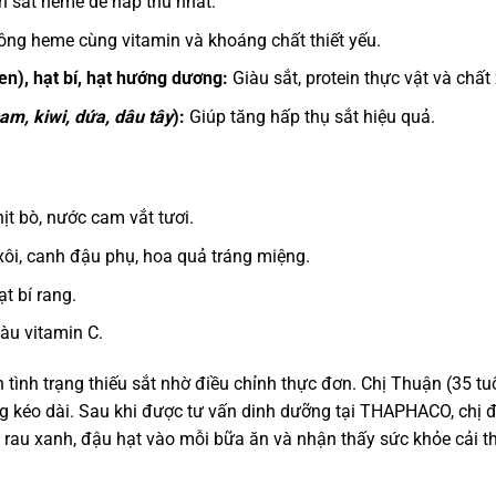
 sắt heme dễ hấp thu nhất.
ng heme cùng vitamin và khoáng chất thiết yếu.
en), hạt bí, hạt hướng dương:
Giàu sắt, protein thực vật và chất 
am, kiwi, dứa, dâu tây
):
Giúp tăng hấp thụ sắt hiệu quả.
t bò, nước cam vắt tươi.
 xôi, canh đậu phụ, hoa quả tráng miệng.
t bí rang.
iàu vitamin C.
 tình trạng thiếu sắt nhờ điều chỉnh thực đơn. Chị Thuận (35 tuổ
ng kéo dài. Sau khi được tư vấn dinh dưỡng tại THAPHACO, chị 
rau xanh, đậu hạt vào mỗi bữa ăn và nhận thấy sức khỏe cải t