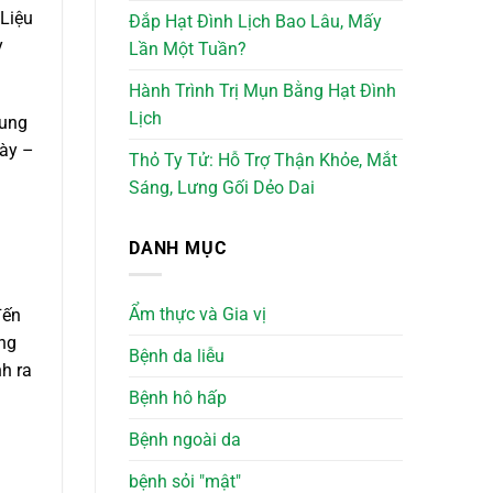
“Liệu
Đắp Hạt Đình Lịch Bao Lâu, Mấy
y
Lần Một Tuần?
Hành Trình Trị Mụn Bằng Hạt Đình
Lịch
cung
gày –
Thỏ Ty Tử: Hỗ Trợ Thận Khỏe, Mắt
Sáng, Lưng Gối Dẻo Dai
DANH MỤC
Ẩm thực và Gia vị
đến
ợng
Bệnh da liễu
h ra
Bệnh hô hấp
Bệnh ngoài da
bệnh sỏi "mật"