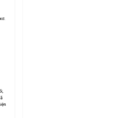
xơ.
i,
đã
hiện