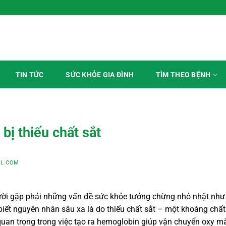
h Mỗi Ngày
TÌM THEO BỆNH
TIN TỨC
SỨC KHỎE GIA ĐÌNH
bị thiếu chất sắt
L.COM
người gặp phải những vấn đề sức khỏe tưởng chừng nhỏ nhặt như
iết nguyên nhân sâu xa là do thiếu chất sắt – một khoáng chất
ò quan trọng trong việc tạo ra hemoglobin giúp vận chuyển oxy m