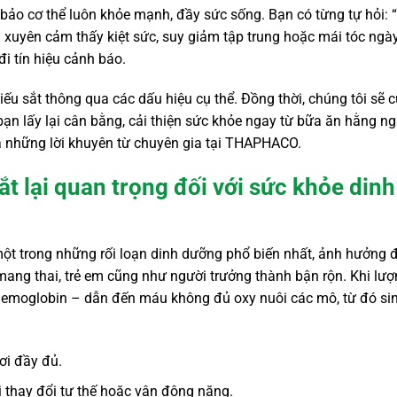
 bảo cơ thể luôn khỏe mạnh, đầy sức sống. Bạn có từng tự hỏi: 
xuyên cảm thấy kiệt sức, suy giảm tập trung hoặc mái tóc ngà
i tín hiệu cảnh báo.
hiếu sắt thông qua các dấu hiệu cụ thể. Đồng thời, chúng tôi sẽ 
n lấy lại cân bằng, cải thiện sức khỏe ngay từ bữa ăn hằng n
và những lời khuyên từ chuyên gia tại THAPHACO.
sắt lại quan trọng đối với sức khỏe dinh
 một trong những rối loạn dinh dưỡng phổ biến nhất, ảnh hưởng 
mang thai, trẻ em cũng như người trưởng thành bận rộn. Khi lư
 hemoglobin – dẫn đến máu không đủ oxy nuôi các mô, từ đó sin
ơi đầy đủ.
 thay đổi tư thế hoặc vận động nặng.