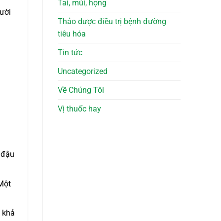
Tai, mũi, họng
gười
Thảo dược điều trị bệnh đường
tiêu hóa
Tin tức
Uncategorized
Về Chúng Tôi
u
Vị thuốc hay
i đậu
 Một
 khả