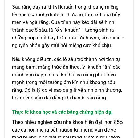
Sâu răng xảy ra khi vi khuẩn trong khoang miệng
lên men carbohydrate từ thức ăn, tạo axit phá hủy
men và ngà răng. Quá trình này kéo dài sẽ hình
thành các ổ sâu, là “ổ vi khuẩn” lí tưởng sinh ra
những hợp chất bay hơi chứa lưu huỳnh, amoniac –
nguyên nhân gây mùi hôi miệng cực khó chịu.
Nếu không điều trị, các lỗ sâu trở thành nơi tích tụ
mảng bám, mảng thức ăn thừa. Vi khuẩn “ăn” các
mảnh vụn này, sinh ra khí hôi và càng phát triển
mạnh trong môi trường ẩm kín như khoang sâu
răng. Đó là lý do vì sao dù giữ vệ sinh bình thường,
hôi miệng vẫn dai dẳng khi bạn bị sâu răng.
Thực tế khoa học và các bằng chứng hiện đại
Theo nhiều nghiên cứu nha khoa hiện đại, hơn 85%
các ca hôi miệng bắt nguồn từ những vấn đề về
răng miệng, đặc biệt là sâu răng, viêm nướu, viêm