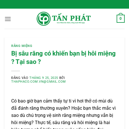
Bỏ
 Sống Xanh Mỗi Ngày
qua
nội
0
dung
RĂNG MIỆNG
Bị sâu răng có khiến bạn bị hôi miệng
? Tại sao ?
ĐĂNG VÀO
THÁNG 9 25, 2025
BỞI
THAPHACO.COM.VN@GMAIL.COM
Có bao giờ bạn cảm thấy tự ti vì hơi thở có mùi dù
đã đánh răng thường xuyên? Hoặc bạn thắc mắc vì
sao dù chú trọng vệ sinh răng miệng nhưng vẫn bị
hôi miệng? Thực tế, sâu răng và hôi miệng là hai