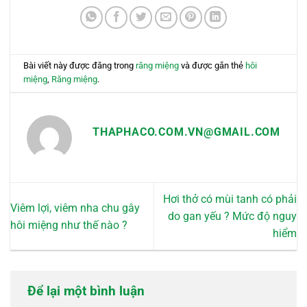
thể.
Các
tùy
chọn
có
Bài viết này được đăng trong
răng miệng
và được gắn thẻ
hôi
thể
miệng
,
Răng miệng
.
được
chọn
trên
THAPHACO.COM.VN@GMAIL.COM
trang
sản
phẩm
Hơi thở có mùi tanh có phải
Viêm lợi, viêm nha chu gây
do gan yếu ? Mức độ nguy
hôi miệng như thế nào ?
hiểm
Để lại một bình luận