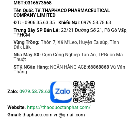
MST:0316573568
Tên Quốc Tế:THAPHACO PHARMACEUTICAL
COMPANY LIMITED
ĐT:
- 0906.35.63.35
Khiếu Nại
: 0979.58.78.63
Trưng Bày SP Bán Lẻ:
22/21 Đường Số 21, P8 Gò Vấp,
TP.HCM
Vùng Trồng:
Thôn 7, Xã M'Leo, Huyện Ea súp, Tỉnh
Đắk Lắk
Nhà Máy SX:
Cụm Công Nghiệp Tân An, TP.Buôn Ma
Thuột
STK NGân Hàng
: NGÂN HÀNG ACB:
66868868
Vũ Văn
Thắng
Zalo:
0979.58.78.63
Website:
https://thaoduoctanphat.com/
Gmail:
thaphaco.com.vn@gmail.com