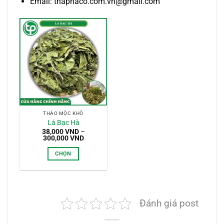
Email: thaphaco.com.vn@gmail.com
THẢO MỘC KHÔ
Lá Bạc Hà
38,000
VND
–
Khoảng
300,000
VND
giá:
từ
CHỌN
38,000 VND
đến
Sản
300,000 VND
phẩm
này
có
Đánh giá post
nhiều
biến