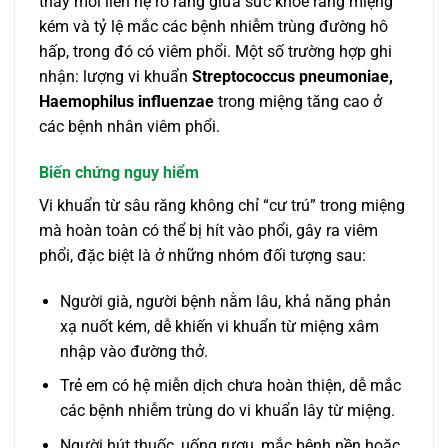
thấy mối liên hệ rõ ràng giữa sức khỏe răng miệng
kém và tỷ lệ mắc các bệnh nhiễm trùng đường hô
hấp, trong đó có viêm phổi. Một số trường hợp ghi
nhận: lượng vi khuẩn
Streptococcus pneumoniae,
Haemophilus influenzae
trong miệng tăng cao ở
các bệnh nhân viêm phổi.
Biến chứng nguy hiểm
Vi khuẩn từ sâu răng không chỉ “cư trú” trong miệng
mà hoàn toàn có thể bị hít vào phổi, gây ra viêm
phổi, đặc biệt là ở những nhóm đối tượng sau:
Người già, người bệnh nằm lâu, khả năng phản
xạ nuốt kém, dễ khiến vi khuẩn từ miệng xâm
nhập vào đường thở.
Trẻ em có hệ miễn dịch chưa hoàn thiện, dễ mắc
các bệnh nhiễm trùng do vi khuẩn lây từ miệng.
Người hút thuốc, uống rượu, mắc bệnh nền hoặc