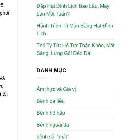
rõ
Đắp Hạt Đình Lịch Bao Lâu, Mấy
 phổi
Lần Một Tuần?
Hành Trình Trị Mụn Bằng Hạt Đình
Lịch
Thỏ Ty Tử: Hỗ Trợ Thận Khỏe, Mắt
Sáng, Lưng Gối Dẻo Dai
DANH MỤC
 và
ức
Ẩm thực và Gia vị
 tôi
Bệnh da liễu
Bệnh hô hấp
Bệnh ngoài da
bệnh sỏi "mật"