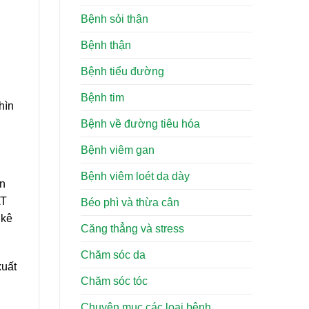
Bệnh sỏi thận
Bệnh thận
Bệnh tiểu đường
Bệnh tim
hìn
Bệnh về đường tiêu hóa
Bệnh viêm gan
Bệnh viêm loét dạ dày
ên
AT
Béo phì và thừa cân
 kê
Căng thẳng và stress
Chăm sóc da
xuất
Chăm sóc tóc
Chuyên mục các loại bệnh