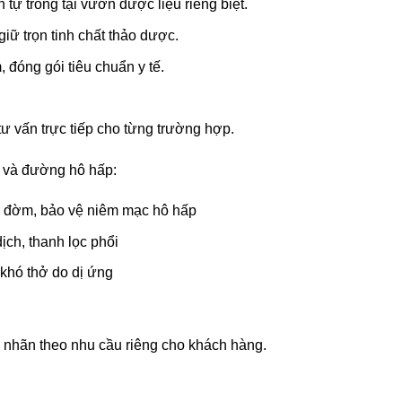
tự trồng tại vườn dược liệu riêng biệt.
iữ trọn tinh chất thảo dược.
 đóng gói tiêu chuẩn y tế.
tư vấn trực tiếp cho từng trường hợp.
i và đường hô hấp:
ng đờm, bảo vệ niêm mạc hô hấp
ịch, thanh lọc phổi
 khó thở do dị ứng
n nhãn theo nhu cầu riêng cho khách hàng.