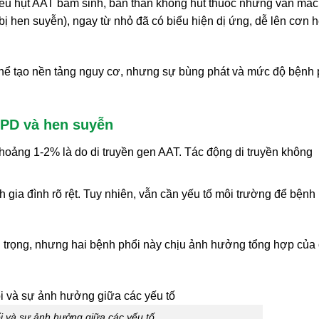
u hụt AAT bẩm sinh, bản thân không hút thuốc nhưng vẫn mắc
bị hen suyễn), ngay từ nhỏ đã có biểu hiện dị ứng, dễ lên cơn 
ó thể tạo nền tảng nguy cơ, nhưng sự bùng phát và mức độ bệnh
OPD và hen suyễn
hoảng 1-2% là do di truyền gen AAT. Tác động di truyền không
h gia đình rõ rệt. Tuy nhiên, vẫn cần yếu tố môi trường để bệnh
an trọng, nhưng hai bệnh phổi này chịu ảnh hưởng tổng hợp của
i và sự ảnh hưởng giữa các yếu tố