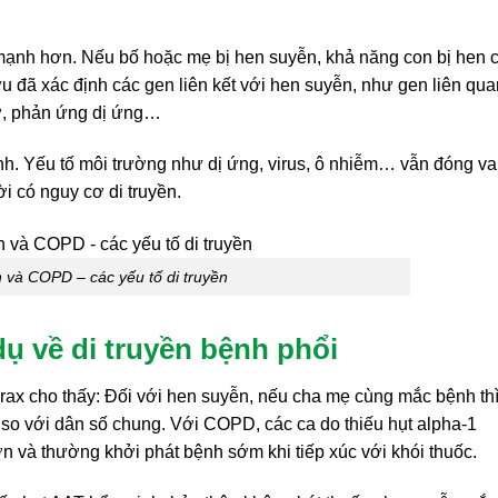
mạnh hơn. Nếu bố hoặc mẹ bị hen suyễn, khả năng con bị hen 
 đã xác định các gen liên kết với hen suyễn, như gen liên qua
hở, phản ứng dị ứng…
nh. Yếu tố môi trường như dị ứng, virus, ô nhiễm… vẫn đóng vai
 có nguy cơ di truyền.
 và COPD – các yếu tố di truyền
dụ về di truyền bệnh phổi
orax cho thấy: Đối với hen suyễn, nếu cha mẹ cùng mắc bệnh th
n so với dân số chung. Với COPD, các ca do thiếu hụt alpha-1
 hơn và thường khởi phát bệnh sớm khi tiếp xúc với khói thuốc.