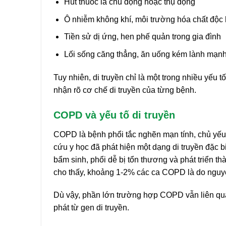
Hút thuốc lá chủ động hoặc thụ động
Ô nhiễm không khí, môi trường hóa chất độc 
Tiền sử dị ứng, hen phế quản trong gia đình
Lối sống căng thẳng, ăn uống kém lành mạn
Tuy nhiên, di truyền chỉ là một trong nhiều yếu
nhận rõ cơ chế di truyền của từng bệnh.
COPD và yếu tố di truyền
COPD là bệnh phổi tắc nghẽn mạn tính, chủ yếu d
cứu y học đã phát hiện một dạng di truyền đặc bi
bẩm sinh, phổi dễ bị tổn thương và phát triển 
cho thấy, khoảng 1-2% các ca COPD là do nguyê
Dù vậy, phần lớn trường hợp COPD vẫn liên qua
phát từ gen di truyền.