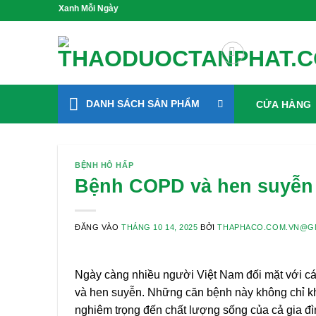
Bỏ
ống Xanh Mỗi Ngày
qua
nội
dung
DANH SÁCH SẢN PHẨM
CỬA HÀNG
BỆNH HÔ HẤP
Bệnh COPD và hen suyễn 
ĐĂNG VÀO
THÁNG 10 14, 2025
BỞI
THAPHACO.COM.VN@G
Ngày càng nhiều người Việt Nam đối mặt với các
và hen suyễn. Những căn bệnh này không chỉ k
nghiêm trọng đến chất lượng sống của cả gia đì