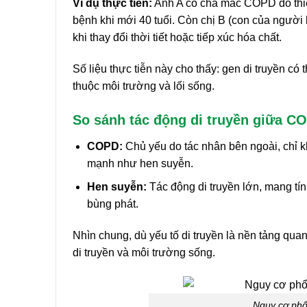
Ví dụ thực tiễn:
Anh A có cha mắc COPD do thiế
bệnh khi mới 40 tuổi. Còn chị B (con của người 
khi thay đổi thời tiết hoặc tiếp xúc hóa chất.
Số liệu thực tiễn này cho thấy: gen di truyền c
thuộc môi trường và lối sống.
So sánh tác động di truyền giữa C
COPD:
Chủ yếu do tác nhân bên ngoài, chỉ k
mạnh như hen suyễn.
Hen suyễn:
Tác động di truyền lớn, mang tín
bùng phát.
Nhìn chung, dù yếu tố di truyền là nền tảng qu
di truyền và môi trường sống.
Nguy cơ phổ