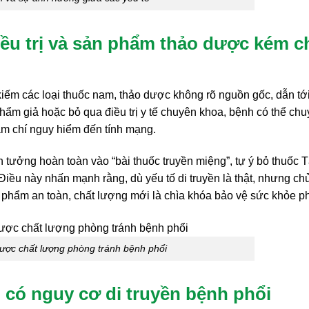
iều trị và sản phẩm thảo dược kém c
 kiếm các loại thuốc nam, thảo dược không rõ nguồn gốc, dẫn tớ
hẩm giả hoặc bỏ qua điều trị y tế chuyên khoa, bệnh có thể ch
ậm chí nguy hiểm đến tính mạng.
 tưởng hoàn toàn vào “bài thuốc truyền miệng”, tự ý bỏ thuốc T
Điều này nhấn mạnh rằng, dù yếu tố di truyền là thật, nhưng ch
phẩm an toàn, chất lượng mới là chìa khóa bảo vệ sức khỏe ph
ược chất lượng phòng tránh bệnh phổi
có nguy cơ di truyền bệnh phổi