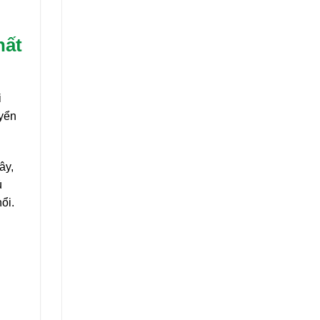
hất
i
uyển
ây,
ủ
ổi.