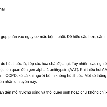
hại
h
 tố góp phần vào nguy cơ mắc bệnh phổi. Để hiểu sâu hơn, cần n
o hút thuốc lá, tiếp xúc hóa chất độc hại. Tuy nhiên, các nghi
ệt liên quan đến gen alpha-1 antitrypsin (AAT). Khi thiếu hụt A
thành COPD, kể cả khi người bệnh không hút thuốc. Một số thống
n nhân di truyền này.
n đến môi trường sống và thói quen sinh hoạt, chứ không chỉ 