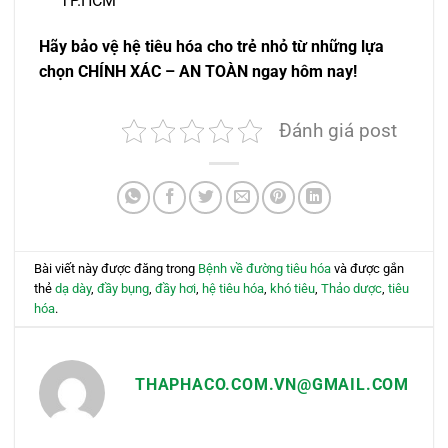
TP.HCM
Hãy bảo vệ hệ tiêu hóa cho trẻ nhỏ từ những lựa
chọn CHÍNH XÁC – AN TOÀN ngay hôm nay!
Đánh giá post
Bài viết này được đăng trong
Bệnh về đường tiêu hóa
và được gắn
thẻ
dạ dày
,
đầy bụng
,
đầy hơi
,
hệ tiêu hóa
,
khó tiêu
,
Thảo dược
,
tiêu
hóa
.
THAPHACO.COM.VN@GMAIL.COM