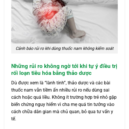
Cảnh báo rủi ro khi dùng thuốc nam không kiểm soát
Những rủi ro không ngờ tới khi tự ý điều trị
rối loạn tiêu hóa bằng thảo dược
Dù được xem là “lành tính”, thảo dược và các bài
thuốc nam vẫn tiềm ẩn nhiều rủi ro nếu dùng sai
cách hoặc quá liều. Không ít trường hợp trẻ nhỏ gặp
biến chứng nguy hiểm vì cha mẹ quá tin tưởng vào
cách chữa dân gian mà chủ quan, bỏ qua tư vấn y
tế.