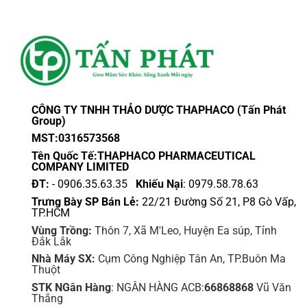
CÔNG TY TNHH THẢO DƯỢC THAPHACO (Tấn Phát
Group)
MST:0316573568
Tên Quốc Tế:THAPHACO PHARMACEUTICAL
COMPANY LIMITED
ĐT:
- 0906.35.63.35
Khiếu Nại
: 0979.58.78.63
Trưng Bày SP Bán Lẻ:
22/21 Đường Số 21, P8 Gò Vấp,
TP.HCM
Vùng Trồng:
Thôn 7, Xã M'Leo, Huyện Ea súp, Tỉnh
Đắk Lắk
Nhà Máy SX:
Cụm Công Nghiệp Tân An, TP.Buôn Ma
Thuột
STK NGân Hàng
: NGÂN HÀNG ACB:
66868868
Vũ Văn
Thắng