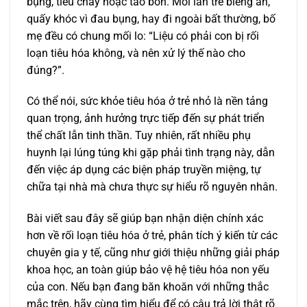
bụng, tiêu chảy hoặc táo bón. Mỗi lần trẻ biếng ăn,
quấy khóc vì đau bụng, hay đi ngoài bất thường, bố
mẹ đều có chung mối lo: “Liệu có phải con bị rối
loạn tiêu hóa không, và nên xử lý thế nào cho
đúng?”.
Có thể nói, sức khỏe tiêu hóa ở trẻ nhỏ là nền tảng
quan trọng, ảnh hưởng trực tiếp đến sự phát triển
thể chất lẫn tinh thần. Tuy nhiên, rất nhiều phụ
huynh lại lúng túng khi gặp phải tình trạng này, dẫn
đến việc áp dụng các biện pháp truyền miệng, tự
chữa tại nhà mà chưa thực sự hiểu rõ nguyên nhân.
Bài viết sau đây sẽ giúp bạn nhận diện chính xác
hơn về rối loạn tiêu hóa ở trẻ, phân tích ý kiến từ các
chuyên gia y tế, cũng như giới thiệu những giải pháp
khoa học, an toàn giúp bảo vệ hệ tiêu hóa non yếu
của con. Nếu bạn đang băn khoăn với những thắc
mắc trên, hãy cùng tìm hiểu để có câu trả lời thật rõ