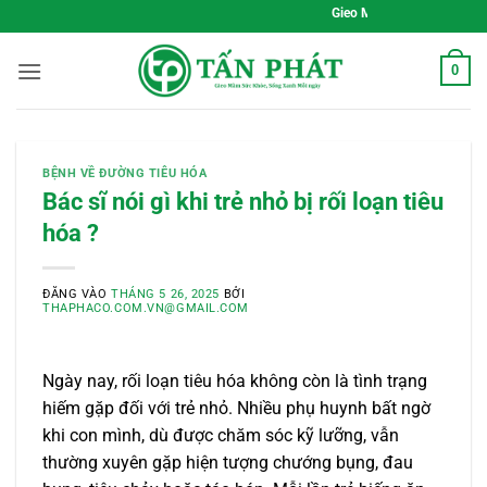
Bỏ
Gieo Mầm Sức Khỏe, Sống Xanh Mỗi N
qua
nội
0
dung
BỆNH VỀ ĐƯỜNG TIÊU HÓA
Bác sĩ nói gì khi trẻ nhỏ bị rối loạn tiêu
hóa ?
ĐĂNG VÀO
THÁNG 5 26, 2025
BỞI
THAPHACO.COM.VN@GMAIL.COM
Ngày nay, rối loạn tiêu hóa không còn là tình trạng
hiếm gặp đối với trẻ nhỏ. Nhiều phụ huynh bất ngờ
khi con mình, dù được chăm sóc kỹ lưỡng, vẫn
thường xuyên gặp hiện tượng chướng bụng, đau