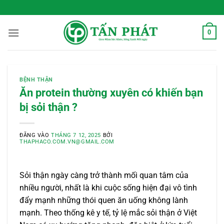
Bỏ
 Sống Xanh Mỗi Ngày
qua
nội
0
dung
BỆNH THẬN
Ăn protein thường xuyên có khiến bạn
bị sỏi thận ?
ĐĂNG VÀO
THÁNG 7 12, 2025
BỞI
THAPHACO.COM.VN@GMAIL.COM
Sỏi thận ngày càng trở thành mối quan tâm của
nhiều người, nhất là khi cuộc sống hiện đại vô tình
đẩy mạnh những thói quen ăn uống không lành
mạnh. Theo thống kê y tế, tỷ lệ mắc sỏi thận ở Việt