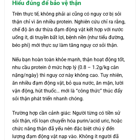
Hiểu đúng để bảo vệ thận
Trên thực tế, không phải ai cũng có nguy cơ bị sỏi
thận chỉ vì ăn nhiều protein. Nghiên cứu chỉ ra rằng,
chế độ ăn dư thừa đạm động vật kết hợp với nước
uống ít, di truyền bất lợi, bệnh nền (như tiểu đường,
béo phì) mới thực sự làm tăng nguy cơ sỏi thận.
Nếu bạn hoàn toàn khỏe mạnh, thận hoạt động tốt,
nhu cầu protein ở mức hợp lý (0.8 – 1.2g/kg cân
nặng/ngày) thì nguy cơ này không cao. Tuy nhiên,
ăn nhiều đạm động vật, bỏ qua nước, ăn mặn, lười
vận động, hút thuốc… mới là “công thức” thúc đẩy
sỏi thận phát triển nhanh chóng.
Trường hợp cần cảnh giác: Người từng có tiền sử
sỏi thận, rối loạn chuyển hóa purin/acid uric, hoặc
chức năng thận đã yếu nên đặc biệt chú ý đến
lượng đạm động vật nạp vào. Không ít người đã