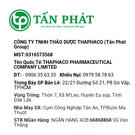
CÔNG TY TNHH THẢO DƯỢC THAPHACO (Tấn Phát
Group)
MST:0316573568
Tên Quốc Tế:THAPHACO PHARMACEUTICAL
COMPANY LIMITED
ĐT:
- 0906.35.63.35
Khiếu Nại
: 0979.58.78.63
Trưng Bày SP Bán Lẻ:
22/21 Đường Số 21, P8 Gò Vấp,
TP.HCM
Vùng Trồng:
Thôn 7, Xã M'Leo, Huyện Ea súp, Tỉnh
Đắk Lắk
Nhà Máy SX:
Cụm Công Nghiệp Tân An, TP.Buôn Ma
Thuột
STK NGân Hàng
: NGÂN HÀNG ACB:
66868868
Vũ Văn
Thắng