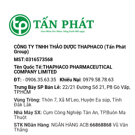
CÔNG TY TNHH THẢO DƯỢC THAPHACO (Tấn Phát
Group)
MST:0316573568
Tên Quốc Tế:THAPHACO PHARMACEUTICAL
COMPANY LIMITED
ĐT:
- 0906.35.63.35
Khiếu Nại
: 0979.58.78.63
Trưng Bày SP Bán Lẻ:
22/21 Đường Số 21, P8 Gò Vấp,
TP.HCM
Vùng Trồng:
Thôn 7, Xã M'Leo, Huyện Ea súp, Tỉnh
Đắk Lắk
Nhà Máy SX:
Cụm Công Nghiệp Tân An, TP.Buôn Ma
Thuột
STK NGân Hàng
: NGÂN HÀNG ACB:
66868868
Vũ Văn
Thắng