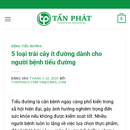
Bỏ
 Sống Xanh Mỗi Ngày
qua
nội
0
dung
BỆNH TIỂU ĐƯỜNG
5 loại trái cây ít đường dành cho
người bệnh tiểu đường
ĐĂNG VÀO
THÁNG 5 22, 2025
BỞI
THAPHACO.COM.VN@GMAIL.COM
Tiểu đường là căn bệnh ngày càng phổ biến trong
xã hội hiện đại, gây ảnh hưởng nghiêm trọng đến
sức khỏe nếu không được kiểm soát tốt. Nhiều
người bệnh luôn lo lắng về việc lựa chọn thực phẩm,