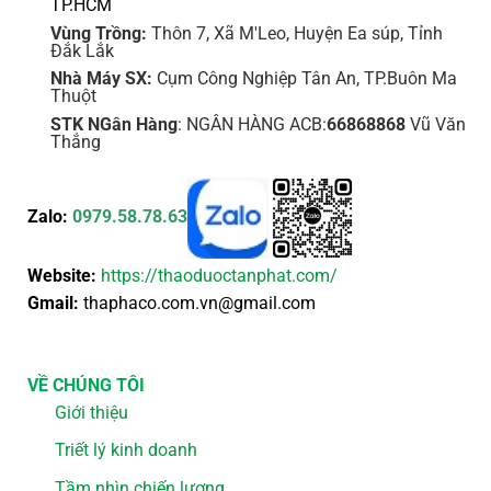
TP.HCM
Vùng Trồng:
Thôn 7, Xã M'Leo, Huyện Ea súp, Tỉnh
Đắk Lắk
Nhà Máy SX:
Cụm Công Nghiệp Tân An, TP.Buôn Ma
Thuột
STK NGân Hàng
: NGÂN HÀNG ACB:
66868868
Vũ Văn
Thắng
Zalo:
0979.58.78.63
Website:
https://thaoduoctanphat.com/
Gmail:
thaphaco.com.vn@gmail.com
VỀ CHÚNG TÔI
Giới thiệu
Triết lý kinh doanh
Tầm nhìn chiến lượng