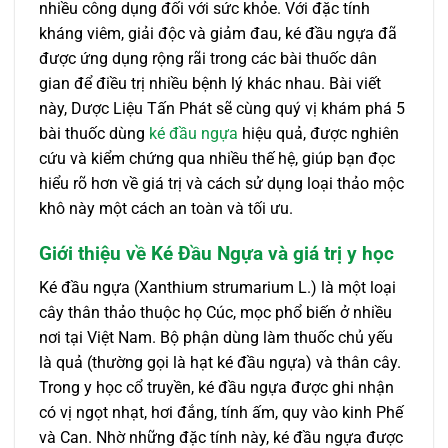
nhiều công dụng đối với sức khỏe. Với đặc tính
kháng viêm, giải độc và giảm đau, ké đầu ngựa đã
được ứng dụng rộng rãi trong các bài thuốc dân
gian để điều trị nhiều bệnh lý khác nhau. Bài viết
này, Dược Liệu Tấn Phát sẽ cùng quý vị khám phá 5
bài thuốc dùng
ké đầu ngựa
hiệu quả, được nghiên
cứu và kiểm chứng qua nhiều thế hệ, giúp bạn đọc
hiểu rõ hơn về giá trị và cách sử dụng loại thảo mộc
khô này một cách an toàn và tối ưu.
Giới thiệu về Ké Đầu Ngựa và giá trị y học
Ké đầu ngựa (Xanthium strumarium L.) là một loại
cây thân thảo thuộc họ Cúc, mọc phổ biến ở nhiều
nơi tại Việt Nam. Bộ phận dùng làm thuốc chủ yếu
là quả (thường gọi là hạt ké đầu ngựa) và thân cây.
Trong y học cổ truyền, ké đầu ngựa được ghi nhận
có vị ngọt nhạt, hơi đắng, tính ấm, quy vào kinh Phế
và Can. Nhờ những đặc tính này, ké đầu ngựa được