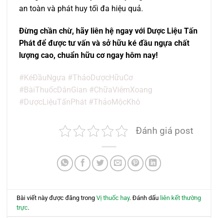
an toàn và phát huy tối đa hiệu quả.
Đừng chần chừ, hãy liên hệ ngay với Dược Liệu Tấn
Phát để được tư vấn và sở hữu ké đầu ngựa chất
lượng cao, chuẩn hữu cơ ngay hôm nay!
#KéĐầuNgựa #ThảoDượcHữuCơ
#BàiThuốcDânGian #ChữaViêmXoang
#DượcLiệuTấnPhát #ThảoMộcKhô
Đánh giá post
Bài viết này được đăng trong
Vị thuốc hay
. Đánh dấu
liên kết thường
trực
.