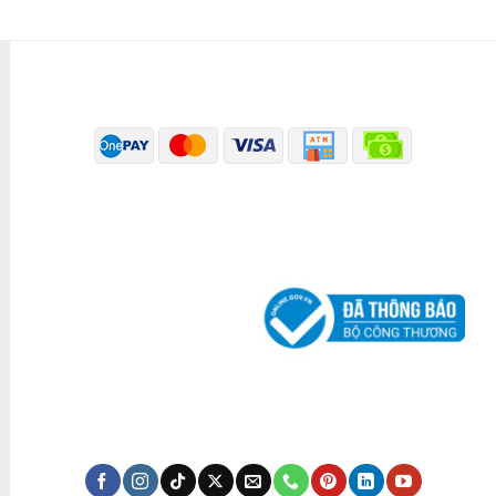
PHƯƠNG THỨC THANH TOÁN
ĐÃ THÔNG BÁO BỘ CÔNG THƯƠNG
KÊNH TRUYỀN THÔNG