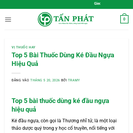
Bỏ
Gieo Mầm Sức Khỏe, Sống Xanh Mỗi 
qua
nội
0
dung
VỊ THUỐC HAY
Top 5 Bài Thuốc Dùng Ké Đầu Ngựa
Hiệu Quả
ĐĂNG VÀO
THÁNG 5 20, 2026
BỞI
TRAMY
Top 5 bài thuốc dùng ké đầu ngựa
hiệu quả
Ké đầu ngựa, còn gọi là Thương nhĩ tử, là một loại
thảo dược quý trong y học cổ truyền, nổi tiếng với