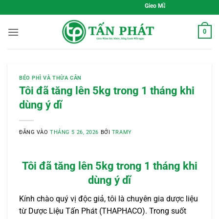
Bỏ
Gieo Mầm Sức Khỏe, Sống Xanh Mỗi Ng
qua
nội
0
dung
BÉO PHÌ VÀ THỪA CÂN
Tôi đã tăng lên 5kg trong 1 tháng khi
dùng ý dĩ
ĐĂNG VÀO
THÁNG 5 26, 2026
BỞI
TRAMY
Tôi đã tăng lên 5kg trong 1 tháng khi
dùng ý dĩ
Kính chào quý vị độc giả, tôi là chuyên gia dược liệu
từ Dược Liệu Tấn Phát (THAPHACO). Trong suốt