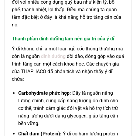
đời với nhiều công dụng quý báu như kiện tỳ, bổ
phế, thanh nhiệt, lợi thấp. Điều mà chúng ta quan
tâm đặc biệt ở đây là khả năng hỗ trợ tăng cân của
nó.
Thành phần dinh dưỡng làm nên giá trị của ý dĩ
Ý dĩ không chỉ là một loại ngũ cốc thông thường mà
còn là nguồn
dinh dưỡng
dồi dào, đóng góp vào quá
trình tăng cân một cách khoa học. Các chuyên gia
của THAPHACO đã phân tích và nhận thấy ý dĩ
chứa:
Carbohydrate phức hợp:
Đây là nguồn năng
lượng chính, cung cấp năng lượng ổn định cho
cơ thể, tránh cảm giác đói vặt và hỗ trợ tích trữ
năng lượng dưới dạng glycogen, giúp tăng cân
bền vững.
Chất đạm (Protein):
Ý dĩ có hàm lượng protein