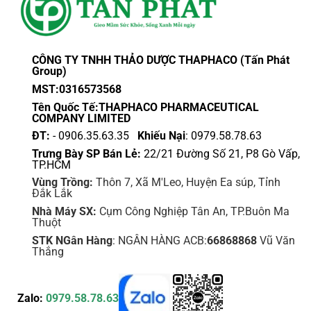
CÔNG TY TNHH THẢO DƯỢC THAPHACO (Tấn Phát
Group)
MST:0316573568
Tên Quốc Tế:THAPHACO PHARMACEUTICAL
COMPANY LIMITED
ĐT:
- 0906.35.63.35
Khiếu Nại
: 0979.58.78.63
Trưng Bày SP Bán Lẻ:
22/21 Đường Số 21, P8 Gò Vấp,
TP.HCM
Vùng Trồng:
Thôn 7, Xã M'Leo, Huyện Ea súp, Tỉnh
Đắk Lắk
Nhà Máy SX:
Cụm Công Nghiệp Tân An, TP.Buôn Ma
Thuột
STK NGân Hàng
: NGÂN HÀNG ACB:
66868868
Vũ Văn
Thắng
Zalo:
0979.58.78.63