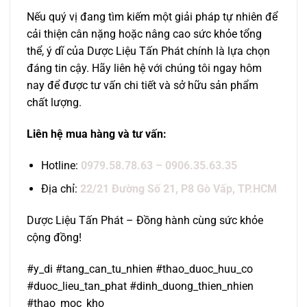
Nếu quý vị đang tìm kiếm một giải pháp tự nhiên để
cải thiện cân nặng hoặc nâng cao sức khỏe tổng
thể, ý dĩ của Dược Liệu Tấn Phát chính là lựa chọn
đáng tin cậy. Hãy liên hệ với chúng tôi ngay hôm
nay để được tư vấn chi tiết và sở hữu sản phẩm
chất lượng.
Liên hệ mua hàng và tư vấn:
Hotline:
0979.58.78.63 – 0906.35.63.35
Địa chỉ:
22/21 Đường Số 21, P8 Gò Vấp, TP.HCM
Dược Liệu Tấn Phát – Đồng hành cùng sức khỏe
cộng đồng!
#y_di #tang_can_tu_nhien #thao_duoc_huu_co
#duoc_lieu_tan_phat #dinh_duong_thien_nhien
#thao_moc_kho