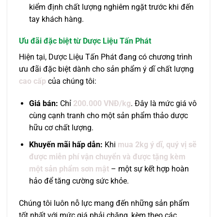
kiểm định chất lượng nghiêm ngặt trước khi đến
tay khách hàng.
Ưu đãi đặc biệt từ Dược Liệu Tấn Phát
Hiện tại, Dược Liệu Tấn Phát đang có chương trình
ưu đãi đặc biệt dành cho sản phẩm ý dĩ chất lượng
cao cấp
của chúng tôi:
Giá bán:
Chỉ
200.000 VNĐ/kg
. Đây là mức giá vô
cùng cạnh tranh cho một sản phẩm thảo dược
hữu cơ chất lượng.
Khuyến mãi hấp dẫn:
Khi
mua 2kg ý dĩ, quý vị sẽ
được miễn phí vận chuyển và được tặng kèm
một sản phẩm sơn mật
– một sự kết hợp hoàn
hảo để tăng cường sức khỏe.
Chúng tôi luôn nỗ lực mang đến những sản phẩm
tốt nhất với mức giá phải chăng, kèm theo các