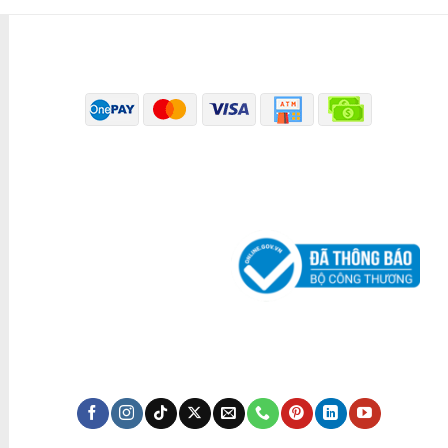
PHƯƠNG THỨC THANH TOÁN
ĐÃ THÔNG BÁO BỘ CÔNG THƯƠNG
KÊNH TRUYỀN THÔNG