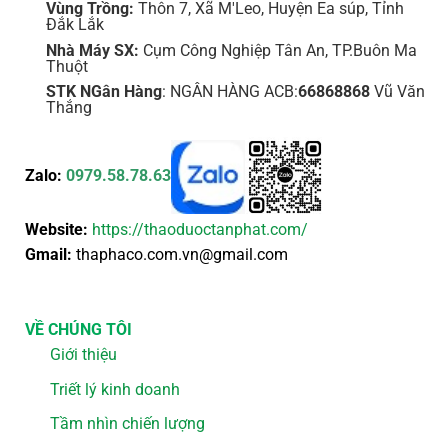
Vùng Trồng:
Thôn 7, Xã M'Leo, Huyện Ea súp, Tỉnh
Đắk Lắk
Nhà Máy SX:
Cụm Công Nghiệp Tân An, TP.Buôn Ma
Thuột
STK NGân Hàng
: NGÂN HÀNG ACB:
66868868
Vũ Văn
Thắng
Zalo:
0979.58.78.63
Website:
https://thaoduoctanphat.com/
Gmail:
thaphaco.com.vn@gmail.com
VỀ CHÚNG TÔI
Giới thiệu
Triết lý kinh doanh
Tầm nhìn chiến lượng