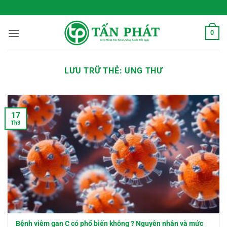
Bỏ
 Sống Xanh Mỗi Ngày
qua
nội
0
dung
LƯU TRỮ THẺ:
UNG THƯ
17
Th3
Bệnh viêm gan C có phổ biến không ? Nguyên nhân và mức