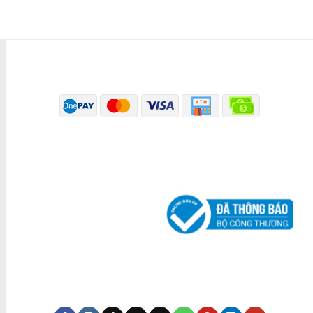
PHƯƠNG THỨC THANH TOÁN
ĐÃ THÔNG BÁO BỘ CÔNG THƯƠNG
KÊNH TRUYỀN THÔNG