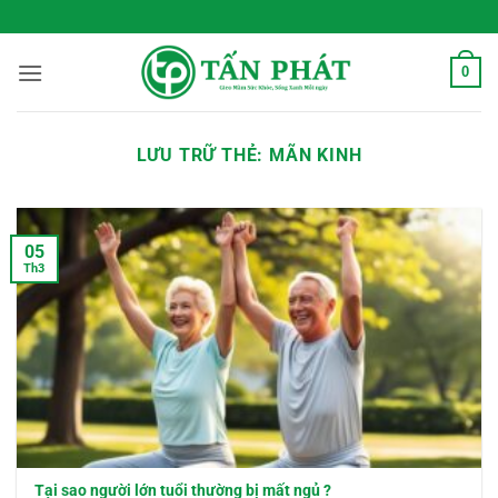
Bỏ
 Sống Xanh Mỗi Ngày
qua
nội
0
dung
LƯU TRỮ THẺ:
MÃN KINH
05
Th3
Tại sao người lớn tuổi thường bị mất ngủ ?