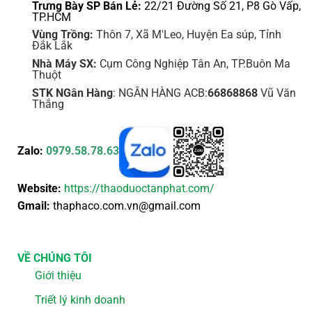
Trưng Bày SP Bán Lẻ:
22/21 Đường Số 21, P8 Gò Vấp,
TP.HCM
Vùng Trồng:
Thôn 7, Xã M'Leo, Huyện Ea súp, Tỉnh
Đắk Lắk
Nhà Máy SX:
Cụm Công Nghiệp Tân An, TP.Buôn Ma
Thuột
STK NGân Hàng
: NGÂN HÀNG ACB:
66868868
Vũ Văn
Thắng
Zalo:
0979.58.78.63
Website:
https://thaoduoctanphat.com/
Gmail:
thaphaco.com.vn@gmail.com
VỀ CHÚNG TÔI
Giới thiệu
Triết lý kinh doanh