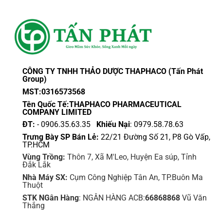
CÔNG TY TNHH THẢO DƯỢC THAPHACO (Tấn Phát
Group)
MST:0316573568
Tên Quốc Tế:THAPHACO PHARMACEUTICAL
COMPANY LIMITED
ĐT:
- 0906.35.63.35
Khiếu Nại
: 0979.58.78.63
Trưng Bày SP Bán Lẻ:
22/21 Đường Số 21, P8 Gò Vấp,
TP.HCM
Vùng Trồng:
Thôn 7, Xã M'Leo, Huyện Ea súp, Tỉnh
Đắk Lắk
Nhà Máy SX:
Cụm Công Nghiệp Tân An, TP.Buôn Ma
Thuột
STK NGân Hàng
: NGÂN HÀNG ACB:
66868868
Vũ Văn
Thắng