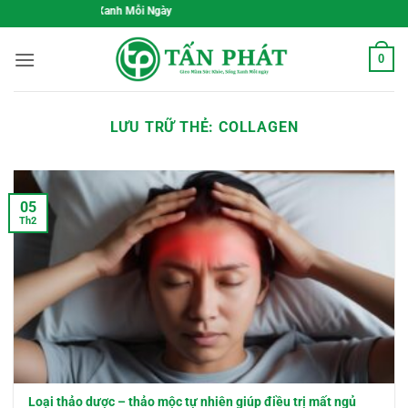
Bỏ
c Khỏe, Sống Xanh Mỗi Ngày
qua
nội
0
dung
LƯU TRỮ THẺ:
COLLAGEN
05
Th2
Loại thảo dược – thảo mộc tự nhiên giúp điều trị mất ngủ