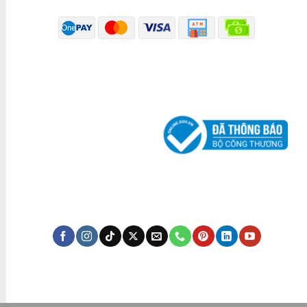
ĐÃ THÔNG BÁO BỘ CÔNG THƯƠNG
KÊNH TRUYỀN THÔNG