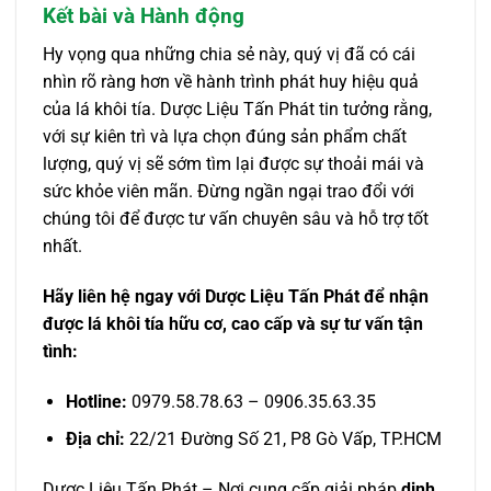
Kết bài và Hành động
Hy vọng qua những chia sẻ này, quý vị đã có cái
nhìn rõ ràng hơn về hành trình phát huy hiệu quả
của lá khôi tía. Dược Liệu Tấn Phát tin tưởng rằng,
với sự kiên trì và lựa chọn đúng sản phẩm chất
lượng, quý vị sẽ sớm tìm lại được sự thoải mái và
sức khỏe viên mãn. Đừng ngần ngại trao đổi với
chúng tôi để được tư vấn chuyên sâu và hỗ trợ tốt
nhất.
Hãy liên hệ ngay với Dược Liệu Tấn Phát để nhận
được lá khôi tía hữu cơ, cao cấp và sự tư vấn tận
tình:
Hotline:
0979.58.78.63 – 0906.35.63.35
Địa chỉ:
22/21 Đường Số 21, P8 Gò Vấp, TP.HCM
Dược Liệu Tấn Phát – Nơi cung cấp giải pháp
dinh