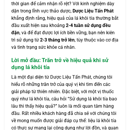
thời gian để cảm nhận rõ rệt? Với kinh nghiệm dày
dặn trong lĩnh vực thảo dược,
Dược Liệu Tấn Phát
khẳng định rằng, hiệu quả của lá khôi tía thường bắt
đầu xuất hiện sau khoảng
2-4 tuần sử dụng đều
đặn
, và để đạt được lợi ích bền vững, bạn nên kiên
trì sử dụng từ
2-3 tháng trở lên
, tùy thuộc vào cơ địa
và tình trạng sức khỏe cá nhân.
Lời mở đầu: Trăn trở về hiệu quả khi sử
dụng lá khôi tía
Là một đại diện từ Dược Liệu Tấn Phát, chúng tôi
hiểu rõ những trăn trở của quý vị khi tìm đến các
giải pháp từ thiên nhiên. Đặc biệt, với một vị thuốc
quý như lá khôi tía, câu hỏi “Sử dụng lá khôi tía bao
lâu thì thấy hiệu quả?” luôn là mối quan tâm hàng
đầu. Rất nhiều khách hàng đã chia sẻ với chúng tôi
về mong muốn được giải đáp cụ thể: liệu lá khôi tía
có thực sự mang lại công dụng như lời đồn, và quan