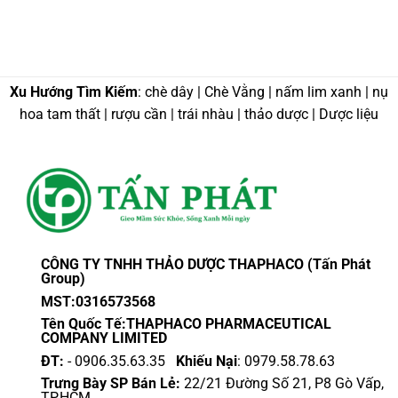
Xu Hướng Tìm Kiếm
: chè dây | Chè Vằng | nấm lim xanh | nụ
hoa tam thất | rượu cần | trái nhàu | thảo dược | Dược liệu
CÔNG TY TNHH THẢO DƯỢC THAPHACO (Tấn Phát
Group)
MST:0316573568
Tên Quốc Tế:THAPHACO PHARMACEUTICAL
COMPANY LIMITED
ĐT:
- 0906.35.63.35
Khiếu Nại
: 0979.58.78.63
Trưng Bày SP Bán Lẻ:
22/21 Đường Số 21, P8 Gò Vấp,
TP.HCM