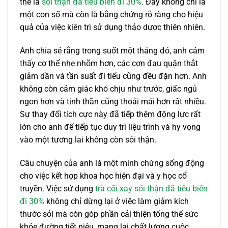
thể là
sỏi thận đã tiêu biến đi 30%
. Đây không chỉ là
một con số mà còn là bằng chứng rõ ràng cho hiệu
quả của việc kiên trì sử dụng thảo dược thiên nhiên.
Anh chia sẻ rằng trong suốt một tháng đó, anh cảm
thấy cơ thể nhẹ nhõm hơn, các cơn đau quặn thắt
giảm dần và tần suất đi tiểu cũng đều đặn hơn. Anh
không còn cảm giác khó chịu như trước, giấc ngủ
ngon hơn và tinh thần cũng thoải mái hơn rất nhiều.
Sự thay đổi tích cực này đã tiếp thêm động lực rất
lớn cho anh để tiếp tục duy trì liệu trình và hy vọng
vào một tương lai không còn sỏi thận.
Câu chuyện của anh là một minh chứng sống động
cho việc kết hợp khoa học hiện đại và y học cổ
truyền. Việc sử dụng
trà cối xay sỏi thận đã tiêu biến
đi 30%
không chỉ dừng lại ở việc làm giảm kích
thước sỏi mà còn góp phần cải thiện tổng thể sức
khỏe đường tiết niệu, mang lại chất lượng cuộc