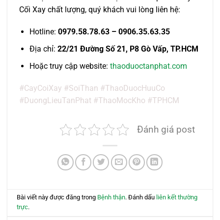
Cối Xay chất lượng, quý khách vui lòng liên hệ:
Hotline:
0979.58.78.63 – 0906.35.63.35
Địa chỉ:
22/21 Đường Số 21, P8 Gò Vấp, TP.HCM
Hoặc truy cập website:
thaoduoctanphat.com
#CayCoiXay #SoiThan #ThaoDuocHuuCo
#DuongLieuTanPhat #ThaoMocKho #TPHCM
Đánh giá post
Bài viết này được đăng trong
Bệnh thận
. Đánh dấu
liên kết thường
trực
.