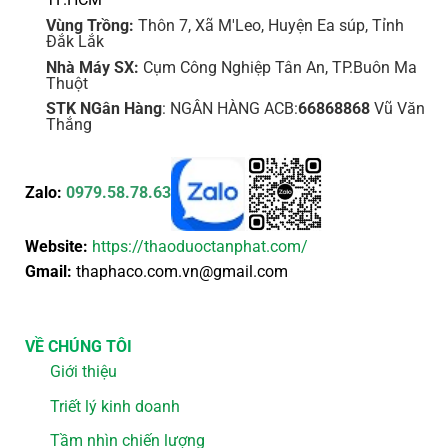
Vùng Trồng:
Thôn 7, Xã M'Leo, Huyện Ea súp, Tỉnh
Đắk Lắk
Nhà Máy SX:
Cụm Công Nghiệp Tân An, TP.Buôn Ma
Thuột
STK NGân Hàng
: NGÂN HÀNG ACB:
66868868
Vũ Văn
Thắng
Zalo:
0979.58.78.63
Website:
https://thaoduoctanphat.com/
Gmail:
thaphaco.com.vn@gmail.com
VỀ CHÚNG TÔI
Giới thiệu
Triết lý kinh doanh
Tầm nhìn chiến lượng