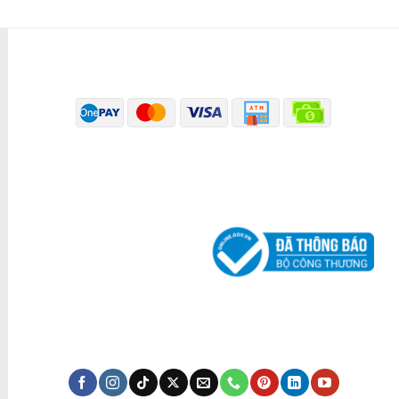
PHƯƠNG THỨC THANH TOÁN
ĐÃ THÔNG BÁO BỘ CÔNG THƯƠNG
KÊNH TRUYỀN THÔNG