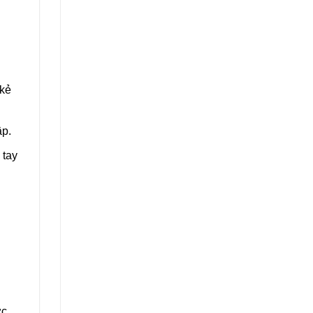
 kẻ
ập.
 tay
ợc