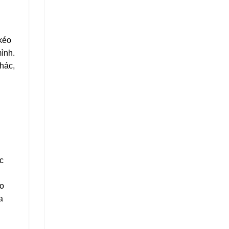
 kéo
mình.
hác,
c
ào
a