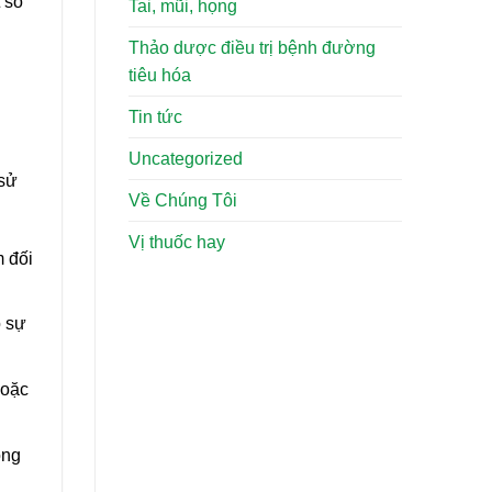
 số
Tai, mũi, họng
Thảo dược điều trị bệnh đường
tiêu hóa
Tin tức
Uncategorized
 sử
Về Chúng Tôi
Vị thuốc hay
 đối
ó sự
hoặc
ong