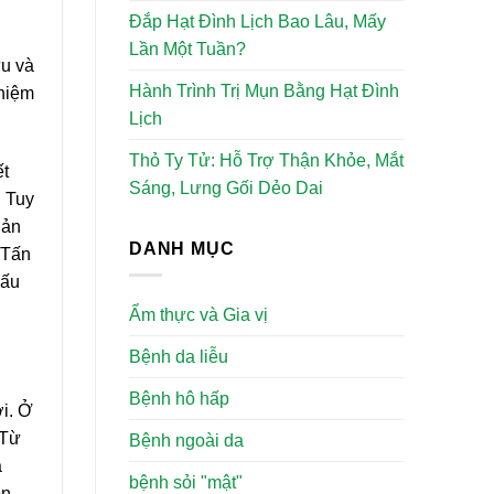
Đắp Hạt Đình Lịch Bao Lâu, Mấy
Lần Một Tuần?
ứu và
Hành Trình Trị Mụn Bằng Hạt Đình
ghiệm
Lịch
Thỏ Ty Tử: Hỗ Trợ Thận Khỏe, Mắt
ết
Sáng, Lưng Gối Dẻo Dai
. Tuy
uản
DANH MỤC
 Tấn
xấu
Ẩm thực và Gia vị
Bệnh da liễu
Bệnh hô hấp
ới. Ở
 Từ
Bệnh ngoài da
à
bệnh sỏi "mật"
ôn