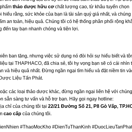
n phẩm
thảo dược hữu cơ
chất lượng cao, từ khâu tuyển chọn
 hiểu rằng, sức khỏe của bạn là tài sản quý giá nhất, và chúng 
m an toàn, hiệu quả. Chúng tôi có hệ thống phân phối rộng kh
 đến tay bạn nhanh chóng và tiện lợi.
iên ban tặng, nhưng việc sử dụng nó đòi hỏi sự hiểu biết và tô
liệu tại THAPHACO, đã chia sẻ, tôi hy vọng bạn sẽ có cái nhìn 
n và hiệu quả nhất. Đừng ngần ngại tìm hiểu và đặt niềm tin và
Dược Liệu Tấn Phát.
oặc các loại thảo dược khác, đừng ngần ngại liên hệ với chúng 
 sẵn sàng tư vấn và hỗ trợ bạn. Hãy gọi ngay hotline:
a chỉ của chúng tôi tại
22/21 Đường Số 21, P8 Gò Vấp, TP.
ẩm
cao cấp
của chúng tôi.
enNhien #ThaoMocKho #DienTuThanKinh #DuocLieuTanPha