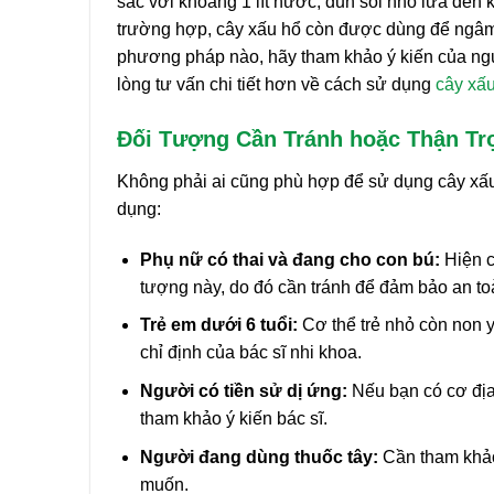
sắc với khoảng 1 lít nước, đun sôi nhỏ lửa đến 
trường hợp, cây xấu hổ còn được dùng để ngâm 
phương pháp nào, hãy tham khảo ý kiến của ngư
lòng tư vấn chi tiết hơn về cách sử dụng
cây xấ
Đối Tượng Cần Tránh hoặc Thận Tr
Không phải ai cũng phù hợp để sử dụng cây xấu 
dụng:
Phụ nữ có thai và đang cho con bú:
Hiện c
tượng này, do đó cần tránh để đảm bảo an to
Trẻ em dưới 6 tuổi:
Cơ thể trẻ nhỏ còn non 
chỉ định của bác sĩ nhi khoa.
Người có tiền sử dị ứng:
Nếu bạn có cơ địa 
tham khảo ý kiến bác sĩ.
Người đang dùng thuốc tây:
Cần tham khảo
muốn.