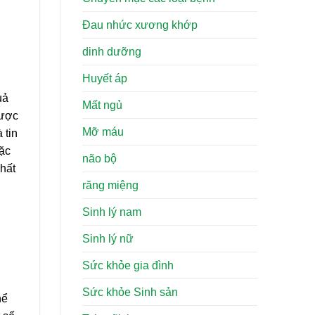
Đau nhức xương khớp
dinh dưỡng
Huyết áp
uả
Mất ngủ
được
Mỡ máu
 tin
đặc
não bộ
chất
răng miệng
Sinh lý nam
Sinh lý nữ
Sức khỏe gia đình
Sức khỏe Sinh sản
hể