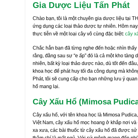
Gia Dược Liệu Tấn Phát
Chào bạn, tôi là một chuyên gia dược liệu tại
ứng dụng các loại thảo dược tự nhiên. Hôm nay,
thực tiễn về một loại cây vô cùng đặc biệt:
cây x
Chắc hẳn bạn đã từng nghe đến hoặc nhìn thấy câ
rằng, đằng sau sự “e ấp” đó là cả một kho tàng 
nhiên, bất kỳ loại thảo dược nào, dù tốt đến đ
khoa học để phát huy tối đa công dụng mà không
Phát, tôi sẽ cung cấp cho bạn những lưu ý quan 
hổ mang lại.
Cây Xấu Hổ (Mimosa Pudic
Cây xấu hổ, với tên khoa học là Mimosa Pudica, 
Việt Nam, cây xấu hổ mọc hoang ở khắp nơi và 
xa xưa, các bài thuốc từ cây xấu hổ đã được sử 
thậm chí là mất ngủ. Với sứ mệnh mang đến n