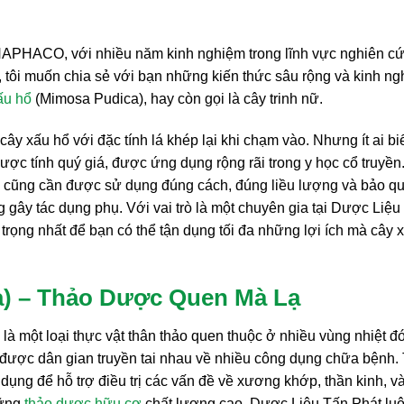
 THAPHACO, với nhiều năm kinh nghiệm trong lĩnh vực nghiên c
 tôi muốn chia sẻ với bạn những kiến thức sâu rộng và kinh n
ấu hổ
(Mimosa Pudica), hay còn gọi là cây trinh nữ.
y xấu hổ với đặc tính lá khép lại khi chạm vào. Nhưng ít ai bi
dược tính quý giá, được ứng dụng rộng rãi trong y học cổ truyền
âu, cũng cần được sử dụng đúng cách, đúng liều lượng và bảo q
 gây tác dụng phụ. Với vai trò là một chuyên gia tại Dược Liệu
trọng nhất để bạn có thể tận dụng tối đa những lợi ích mà cây 
a) – Thảo Dược Quen Mà Lạ
là một loại thực vật thân thảo quen thuộc ở nhiều vùng nhiệt đ
được dân gian truyền tai nhau về nhiều công dụng chữa bệnh.
dụng để hỗ trợ điều trị các vấn đề về xương khớp, thần kinh, v
hững
thảo dược hữu cơ
chất lượng cao, Dược Liệu Tấn Phát lu