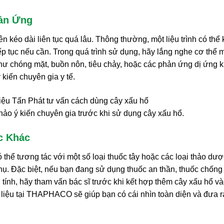
hản Ứng
 kéo dài liên tục quá lâu. Thông thường, một liệu trình có thể
iếp tục nếu cần. Trong quá trình sử dụng, hãy lắng nghe cơ thể 
hư chóng mặt, buồn nôn, tiêu chảy, hoặc các phản ứng dị ứng k
kiến chuyên gia y tế.
ảo ý kiến chuyên gia trước khi sử dụng cây xấu hổ.
c Khác
 thể tương tác với một số loại thuốc tây hoặc các loại thảo dượ
hụ. Đặc biệt, nếu bạn đang sử dụng thuốc an thần, thuốc chống
 tính, hãy tham vấn bác sĩ trước khi kết hợp thêm cây xấu hổ v
 liệu tại THAPHACO sẽ giúp bạn có cái nhìn toàn diện và đưa r