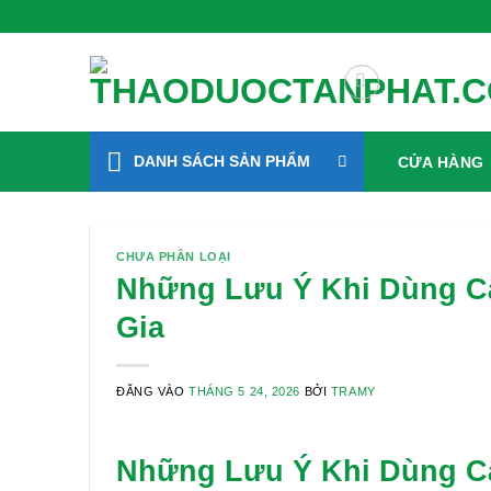
Bỏ
Gieo Mầm Sức Khỏe, Sống Xanh 
qua
nội
dung
DANH SÁCH SẢN PHẨM
CỬA HÀNG
CHƯA PHÂN LOẠI
Những Lưu Ý Khi Dùng C
Gia
ĐĂNG VÀO
THÁNG 5 24, 2026
BỞI
TRAMY
Những Lưu Ý Khi Dùng C