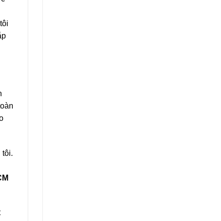
tôi
ắp
n
toàn
o
tôi.
HCM
t