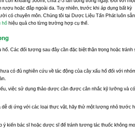
khi còn khoảng 500ml, chia 2-3 lần uống trong ngày. Đối với một
rượu hoặc đắp ngoài da. Tuy nhiên, trước khi áp dụng bất kỳ
ời có chuyên môn. Chúng tôi tại Dược Liệu Tấn Phát luôn sẵn
u hổ
hiệu quả cho từng trường hợp cụ thể.
ọng
hổ. Các đối tượng sau đây cần đặc biệt thận trọng hoặc tránh
hưa có đủ nghiên cứu về tác động của cây xấu hổ đối với nhóm
àn.
yếu, việc sử dụng thảo dược cần được cân nhắc kỹ lưỡng và c
dễ dị ứng với các loại thực vật, hãy thử một lượng nhỏ trước 
 ý kiến bác sĩ hoặc dược sĩ để tránh tương tác thuốc không m