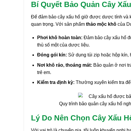
Bí Quyết Bảo Quản Cây Xấu
Để đảm bảo cây xấu hổ giữ được dược tính và k
quan trọng. Với sản phẩm
thảo mộc khô
của Dư
Phơi khô hoàn toàn:
Đảm bảo cây xấu hổ đư
thù số một của dược liệu.
Đóng gói kín:
Sử dụng túi zip hoặc hộp kín, 
Nơi khô ráo, thoáng mát:
Bảo quản ở nơi trá
trẻ em.
Kiểm tra định kỳ:
Thường xuyên kiểm tra để 
Quy trình bảo quản cây xấu hổ ng
Lý Do Nên Chọn Cây Xấu Hổ
Với vai trò là chuyên gia, tôi luôn khuyến nghị