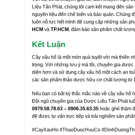
Liệu Tấn Phát, chúng tôi cam kết mang đến sả
nguyên liệu đến chế biến và bảo quản. Chúng tôi
luôn nỗ lực hết mình để cung cấp những sản phẩ
HCM
và
TP.HCM
, đảm bảo sản phẩm chất lượng
Kết Luận
Cây xấu hổ là một món quà tuyệt vời mà thiên nh
trọng. Với những lưu ý mà tôi, chuyên gia dược 
diện hơn và sử dụng cây xấu hổ một cách an toà
các sản phẩm thảo dược hữu cơ chất lượng từ 
Nếu bạn có bất kỳ thắc mắc nào về cây xấu hổ h
Đội ngũ chuyên gia của Dược Liệu Tấn Phát luôn
0979.58.78.63 – 0906.35.63.35
hoặc ghé thăm đị
để được tư vấn trực tiếp và trải nghiệm sản ph
#CayXauHo #ThaoDuocHuuCo #DinhDuongThi