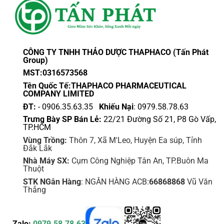
CÔNG TY TNHH THẢO DƯỢC THAPHACO (Tấn Phát
Group)
MST:0316573568
Tên Quốc Tế:THAPHACO PHARMACEUTICAL
COMPANY LIMITED
ĐT:
- 0906.35.63.35
Khiếu Nại
: 0979.58.78.63
Trưng Bày SP Bán Lẻ:
22/21 Đường Số 21, P8 Gò Vấp,
TP.HCM
Vùng Trồng:
Thôn 7, Xã M'Leo, Huyện Ea súp, Tỉnh
Đắk Lắk
Nhà Máy SX:
Cụm Công Nghiệp Tân An, TP.Buôn Ma
Thuột
STK NGân Hàng
: NGÂN HÀNG ACB:
66868868
Vũ Văn
Thắng
Zalo:
0979.58.78.63