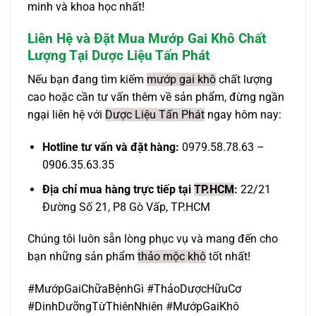
minh và khoa học nhất!
Liên Hệ và Đặt Mua Mướp Gai Khô Chất
Lượng Tại Dược Liệu Tấn Phát
Nếu bạn đang tìm kiếm
mướp gai khô
chất lượng
cao hoặc cần tư vấn thêm về sản phẩm, đừng ngần
ngại liên hệ với
Dược Liệu Tấn Phát
ngay hôm nay:
Hotline tư vấn và đặt hàng:
0979.58.78.63 –
0906.35.63.35
Địa chỉ mua hàng trực tiếp tại
TP.HCM
:
22/21
Đường Số 21, P8 Gò Vấp, TP.HCM
Chúng tôi luôn sẵn lòng phục vụ và mang đến cho
bạn những sản phẩm
thảo mộc khô
tốt nhất!
#MướpGaiChữaBệnhGì #ThảoDượcHữuCơ
#DinhDưỡngTừThiênNhiên #MướpGaiKhô