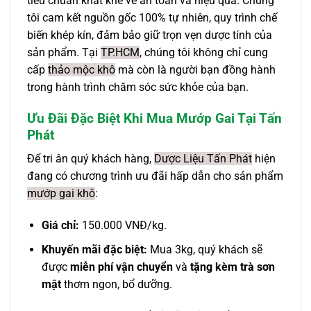
tiêu chuẩn khắt khe về an toàn và hiệu quả. Chúng
tôi cam kết nguồn gốc 100% tự nhiên, quy trình chế
biến khép kín, đảm bảo giữ trọn vẹn dược tính của
sản phẩm. Tại
TP.HCM
, chúng tôi không chỉ cung
cấp
thảo mộc khô
mà còn là người bạn đồng hành
trong hành trình chăm sóc sức khỏe của bạn.
Ưu Đãi Đặc Biệt Khi Mua Mướp Gai Tại Tấn
Phát
Để tri ân quý khách hàng,
Dược Liệu Tấn Phát
hiện
đang có chương trình ưu đãi hấp dẫn cho sản phẩm
mướp gai khô
:
Giá chỉ:
150.000 VNĐ/kg.
Khuyến mãi đặc biệt:
Mua 3kg, quý khách sẽ
được
miễn phí vận chuyển
và
tặng kèm trà sơn
mật
thơm ngon, bổ dưỡng.