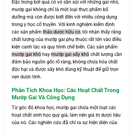
Đặc trưng bởi quả có vỏ sần sùi với những gai nhỏ,
mướp gai không chỉ là một loại thực phẩm bổ
dưỡng mà còn được biết đến với nhiều công dụng
trong y học cổ truyền. Với kinh nghiệm kiểm định
các sản phẩm
thảo dược hữu cơ
, tôi nhận thấy rằng
chất lượng của mướp gai phụ thuộc rất lớn vào điều
kiện canh tác và quy trình chế biến. Các sản phẩm
mướp gai khô
hay
mướp gai sấy khô
chất lượng cần
đảm bảo nguồn gốc rõ ràng, không chứa hóa chất
độc hại và được sấy khô đúng kỹ thuật để giữ trọn
vẹn dược tính.
Phân Tích Khoa Học: Các Hoạt Chất Trong
Mướp Gai Và Công Dụng
Từ góc độ khoa học, mướp gai chứa một loạt các
hoạt chất sinh học quý giá, làm nên giá trị dược liệu
của nó. Các nghiên cứu đã chỉ ra sự hiện diện của: