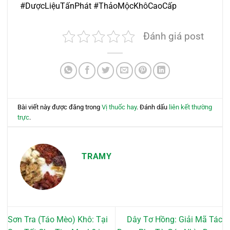
#DượcLiệuTấnPhát #ThảoMộcKhôCaoCấp
Đánh giá post
Bài viết này được đăng trong
Vị thuốc hay
. Đánh dấu
liên kết thường
trực
.
TRAMY
Sơn Tra (Táo Mèo) Khô: Tại
Dây Tơ Hồng: Giải Mã Tác