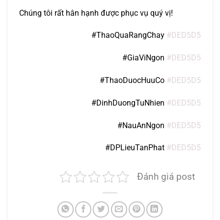
Chúng tôi rất hân hạnh được phục vụ quý vị!
#ThaoQuaRangChay
#DED5D5
#GiaViNgon
#DED5D5
#ThaoDuocHuuCo
#DED5D5
#DinhDuongTuNhien
#DED5D5
#NauAnNgon
#DED5D5
#DPLieuTanPhat
#DED5D5
Đánh giá post