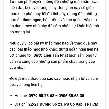
Từ món phở truyền thống đến những món hầm, cà ri
hiện đại, bí quyết rang chay đơn giản này sẽ giúp
thảo quả phát huy tối đa tinh túy, mang đến những
bữa ăn
thơm ngon
, bổ dưỡng và khó quên. Hãy thử
áp dụng mẹo nhỏ này để cảm nhận sự khác biệt mà
nó mang lại.
Nếu quý vị có bất kỳ thắc mắc nào về thảo quả hay
các loại
thảo mộc khô
khác, đừng ngần ngại liên hệ
với chúng tôi.
Dược Liệu Tấn Phát
luôn sẵn lòng tư
vấn và cung cấp những sản phẩm chất lượng
cao
cấp
nhất.
Để đặt mua thảo quả
cao cấp
hoặc nhận tư vấn chi
tiết, vui lòng liên hệ:
Hotline:
0979.58.78.63 – 0906.35.63.35
Địa chỉ:
22/21 Đường Số 21, P8 Gò Vấp, TP.HCM