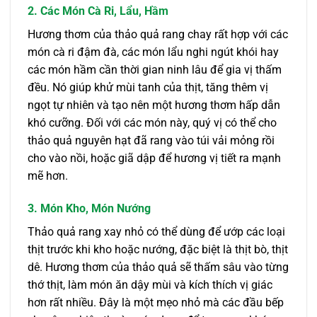
2. Các Món Cà Ri, Lẩu, Hầm
Hương thơm của thảo quả rang chay rất hợp với các
món cà ri đậm đà, các món lẩu nghi ngút khói hay
các món hầm cần thời gian ninh lâu để gia vị thấm
đều. Nó giúp khử mùi tanh của thịt, tăng thêm vị
ngọt tự nhiên và tạo nên một hương thơm hấp dẫn
khó cưỡng. Đối với các món này, quý vị có thể cho
thảo quả nguyên hạt đã rang vào túi vải mỏng rồi
cho vào nồi, hoặc giã dập để hương vị tiết ra mạnh
mẽ hơn.
3. Món Kho, Món Nướng
Thảo quả rang xay nhỏ có thể dùng để ướp các loại
thịt trước khi kho hoặc nướng, đặc biệt là thịt bò, thịt
dê. Hương thơm của thảo quả sẽ thấm sâu vào từng
thớ thịt, làm món ăn dậy mùi và kích thích vị giác
hơn rất nhiều. Đây là một mẹo nhỏ mà các đầu bếp