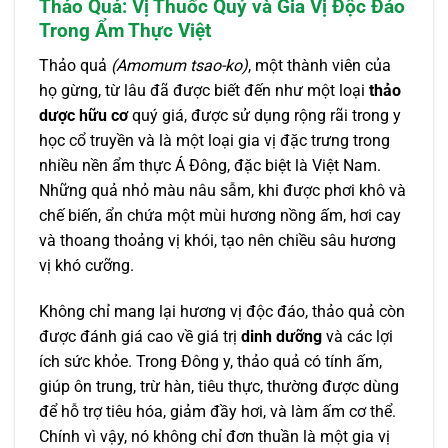
Thảo Quả: Vị Thuốc Quý và Gia Vị Độc Đáo
Trong Ẩm Thực Việt
Thảo quả
(Amomum tsao-ko)
, một thành viên của
họ gừng, từ lâu đã được biết đến như một loại
thảo
dược hữu cơ
quý giá, được sử dụng rộng rãi trong y
học cổ truyền và là một loại gia vị đặc trưng trong
nhiều nền ẩm thực Á Đông, đặc biệt là Việt Nam.
Những quả nhỏ màu nâu sẫm, khi được phơi khô và
chế biến, ẩn chứa một mùi hương nồng ấm, hơi cay
và thoang thoảng vị khói, tạo nên chiều sâu hương
vị khó cưỡng.
Không chỉ mang lại hương vị độc đáo, thảo quả còn
được đánh giá cao về giá trị
dinh dưỡng
và các lợi
ích sức khỏe. Trong Đông y, thảo quả có tính ấm,
giúp ôn trung, trừ hàn, tiêu thực, thường được dùng
để hỗ trợ tiêu hóa, giảm đầy hơi, và làm ấm cơ thể.
Chính vì vậy, nó không chỉ đơn thuần là một gia vị