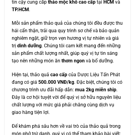
tin cậy cung cấp
thảo mộc khô cao cấp
tại
HCM
và
TP.HCM
.
Mỗi sản phẩm thảo quả của chúng tôi đều được thu
hái cẩn thận, trải qua quy trình sơ chế và bảo quản
nghiêm ngặt, giữ trọn vẹn hương vị tự nhiên và giá
trị
dinh dưỡng
. Chúng tôi cam kết mang đến những
sản phẩm chất lượng nhất, giúp quý vị tự tin sáng
tạo nên những món ăn
thơm ngon
và bổ dưỡng.
Hiện tại, thảo quả
cao cấp
của Dược Liệu Tấn Phát
đang có giá
500.000 VNĐ/kg
. Đặc biệt, chúng tôi có
chương trình ưu đãi hấp dẫn:
mua 2kg miễn ship
.
Đây là cơ hội tuyệt vời để quý vị sở hữu nguyên liệu
chất lượng với mức giá phải chăng cùng dịch vụ
giao hàng tiện lợi.
Để khám phá sâu hơn về vai trò của thảo quả trong
món phở trứ danh, quý vị có thể tham khảo bài viết: