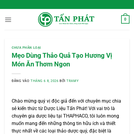
Bỏ
 Sống Xanh Mỗi Ngày
qua
nội
0
dung
CHƯA PHÂN LOẠI
Mẹo Dùng Thảo Quả Tạo Hương Vị
Món Ăn Thơm Ngon
ĐĂNG VÀO
THÁNG 6 8, 2026
BỞI
TRAMY
Chào mừng quý vị độc giả đến với chuyên mục chia
sẻ kiến thức từ Dược Liệu Tấn Phát! Với vai trò là
chuyên gia dược liệu tại THAPHACO, tôi luôn mong
muốn mang đến những thông tin hữu ích và thiết
thực nhất về các loại thảo dược quý, đặc biệt là