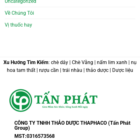
Uncategorized
Về Chúng Tôi
Vị thuốc hay
Xu Hướng Tìm Kiếm
: chè dây | Chè Vằng | nấm lim xanh | nụ
hoa tam thất | rượu cần | trái nhàu | thảo dược | Dược liệu
CÔNG TY TNHH THẢO DƯỢC THAPHACO (Tấn Phát
Group)
MST:0316573568