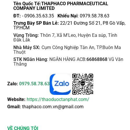
Tên Quốc Tế:THAPHACO PHARMACEUTICAL
COMPANY LIMITED
ĐT:
- 0906.35.63.35
Khiếu Nại
: 0979.58.78.63
Trưng Bày SP Bán Lẻ:
22/21 Đường Số 21, P8 Gò Vấp,
TP.HCM
Vùng Trồng:
Thôn 7, Xã M'Leo, Huyện Ea súp, Tỉnh
Đắk Lắk
Nhà Máy SX:
Cụm Công Nghiệp Tân An, TP.Buôn Ma
Thuột
STK NGân Hàng
: NGÂN HÀNG ACB:
66868868
Vũ Văn
Thắng
Zalo:
0979.58.78.63
Website:
https://thaoduoctanphat.com/
Gmail:
thaphaco.com.vn@gmail.com
VỀ CHÚNG TÔI