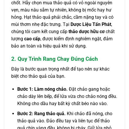
chốt. Hãy chọn mua thảo quả có vỏ ngoài nguyên
vẹn, màu nâu sẫm tự nhiên, không bị mốc hay hư
hỏng. Hạt thảo quả phải chắc, cầm nặng tay và có
mùi thơm nhẹ đặc trưng. Tại
Dược Liệu Tấn Phát
,
chúng tôi cam kết cung cấp
thảo dược hữu cơ
chất
lượng
cao cấp
, được kiểm định nghiêm ngặt, đảm
bảo an toàn và hiệu quả khi sử dụng.
2. Quy Trình Rang Chay Đúng Cách
Đây là bước quan trọng nhất để tạo nên sự khác
biệt cho thảo quả của bạn.
Bước 1: Làm nóng chảo.
Đặt chảo gang hoặc
chảo dày lên bếp, để lửa vừa cho chảo nóng đều.
Không cho dầu hay bất kỳ chất béo nào vào.
Bước 2: Rang thảo quả.
Khi chảo đã nóng, cho
thảo quả vào. Đảo đều tay và liên tục để thảo
quả chín vàng đều, không bị cháy. Giữ lửa nhỏ