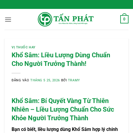
Bỏ
 Sống Xanh Mỗi Ngày
qua
nội
0
dung
VỊ THUỐC HAY
Khổ Sâm: Liều Lượng Dùng Chuẩn
Cho Người Trưởng Thành!
ĐĂNG VÀO
THÁNG 5 25, 2026
BỞI
TRAMY
Khổ Sâm: Bí Quyết Vàng Từ Thiên
Nhiên – Liều Lượng Chuẩn Cho Sức
Khỏe Người Trưởng Thành
Bạn có biết, liều lượng dùng Khổ Sâm hợp lý chính