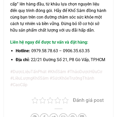
cấp” lên hàng đầu, từ khâu lựa chọn nguyên liệu
đến quy trình đóng gói. Hãy để Khổ Sâm đồng hành
cùng bạn trên con đường chăm sóc sức khỏe một
cách tự nhiên và bền vững. Đừng bỏ lỡ cơ hội sở
hữu sản phẩm chất lượng với ưu đãi hấp dẫn.
Liên hệ ngay để được tư vấn và đặt hàng:
Hotline:
0979.58.78.63 – 0906.35.63.35
Địa chỉ:
22/21 Đường Số 21, P8 Gò Vấp, TP.HCM
#DượcLiệuTấnPhát #KhổSâm #ThảoDượcHữuCơ
#LiềuLượngKhổSâm #SứcKhỏeTrưởngThành
#CaoCấp
Đánh giá post