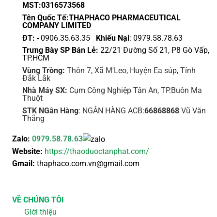
MST:0316573568
Tên Quốc Tế:THAPHACO PHARMACEUTICAL
COMPANY LIMITED
ĐT:
- 0906.35.63.35
Khiếu Nại
: 0979.58.78.63
Trưng Bày SP Bán Lẻ:
22/21 Đường Số 21, P8 Gò Vấp,
TP.HCM
Vùng Trồng:
Thôn 7, Xã M'Leo, Huyện Ea súp, Tỉnh
Đắk Lắk
Nhà Máy SX:
Cụm Công Nghiệp Tân An, TP.Buôn Ma
Thuột
STK NGân Hàng
: NGÂN HÀNG ACB:
66868868
Vũ Văn
Thắng
Zalo:
0979.58.78.63
Website:
https://thaoduoctanphat.com/
Gmail:
thaphaco.com.vn@gmail.com
VỀ CHÚNG TÔI
Giới thiệu