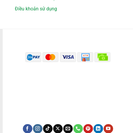
Điều khoản sử dụng
PHƯƠNG THỨC THANH TOÁN
ĐÃ THÔNG BÁO BỘ CÔNG THƯƠNG
KÊNH TRUYỀN THÔNG