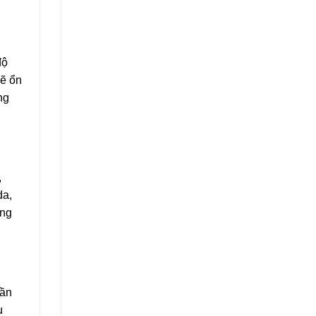
độ
sẽ ổn
ng
,
da,
ong
uần
u