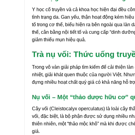
Y học cổ truyền và cả khoa học hiện đại đều côn
tình trạng da. Gan yếu, thận hoạt động kém hiệu
tố trong cơ thể, biểu hiện ra bên ngoài qua làn 
thể, cân bằng nội tiết tố và cung cấp “dinh dưỡ
giảm thiểu mụn hiệu quả.
Trà nụ vối: Thức uống truy
Trong vô vàn giải pháp tìm kiếm để cải thiện là
nhiệt, giải khát quen thuộc của người Việt. Nhưn
đựng nhiều hoạt chất quý giá có khả năng hỗ tr
Nụ vối – Một “thảo dược hữu cơ” qu
Cây vối (Cleistocalyx operculatus) là loài cây 
vối, đặc biệt, là bộ phận được sử dụng nhiều nhất
thiên nhiên, một “thảo mộc khô” mà khi được ch
giá.