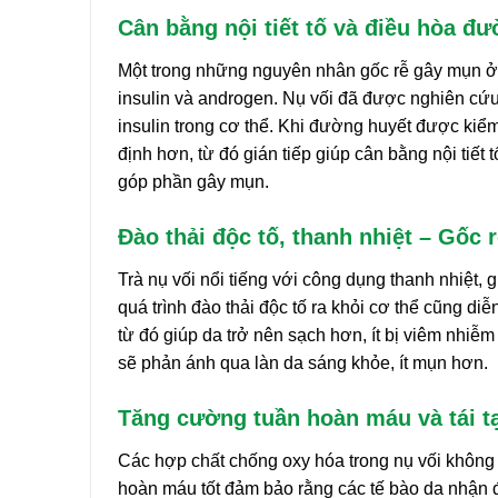
Cân bằng nội tiết tố và điều hòa đ
Một trong những nguyên nhân gốc rễ gây mụn ở ng
insulin và androgen. Nụ vối đã được nghiên cứu
insulin trong cơ thể. Khi đường huyết được kiểm
định hơn, từ đó gián tiếp giúp cân bằng nội tiết
góp phần gây mụn.
Đào thải độc tố, thanh nhiệt – Gốc 
Trà nụ vối nổi tiếng với công dụng thanh nhiệt, 
quá trình đào thải độc tố ra khỏi cơ thể cũng diễ
từ đó giúp da trở nên sạch hơn, ít bị viêm nhiễ
sẽ phản ánh qua làn da sáng khỏe, ít mụn hơn.
Tăng cường tuần hoàn máu và tái tạ
Các hợp chất chống oxy hóa trong nụ vối không
hoàn máu tốt đảm bảo rằng các tế bào da nhận đủ