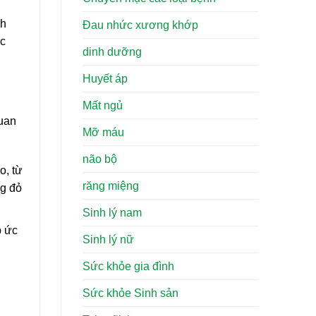
nh
Đau nhức xương khớp
ức
dinh dưỡng
Huyết áp
Mất ngủ
quan
Mỡ máu
não bộ
o, từ
răng miệng
ng đỏ
Sinh lý nam
p ức
Sinh lý nữ
Sức khỏe gia đình
Sức khỏe Sinh sản