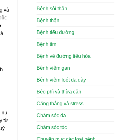
Bệnh sỏi thận
ng và
 độc
Bệnh thận
ơ
Bệnh tiểu đường
và
Bệnh tim
Bệnh về đường tiêu hóa
Bệnh viêm gan
nh
Bệnh viêm loét dạ dày
Béo phì và thừa cân
Căng thẳng và stress
n nụ
Chăm sóc da
y từ
Chăm sóc tóc
quý
Chuyên mục các loại bệnh