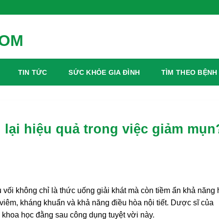
TIN TỨC
SỨC KHỎE GIA ĐÌNH
TÌM THEO BỆNH
i lại hiệu quả trong việc giảm mụn
 vối không chỉ là thức uống giải khát mà còn tiềm ẩn khả năng 
iêm, kháng khuẩn và khả năng điều hòa nội tiết. Dược sĩ của
 khoa học đằng sau công dụng tuyệt vời này.