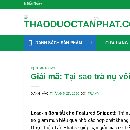
Bỏ
Xanh Mỗi Ngày
qua
nội
dung
DANH SÁCH SẢN PHẨM
CỬA HÀNG
VỊ THUỐC HAY
Giải mã: Tại sao trà nụ vố
ĐĂNG VÀO
THÁNG 5 27, 2026
BỞI
TRAMY
Lead-in (tóm tắt cho Featured Snippet):
Trà nụ
trợ giảm mụn hiệu quả nhờ các hợp chất kháng v
Dược Liệu Tấn Phát sẽ giúp bạn giải mã cơ chế