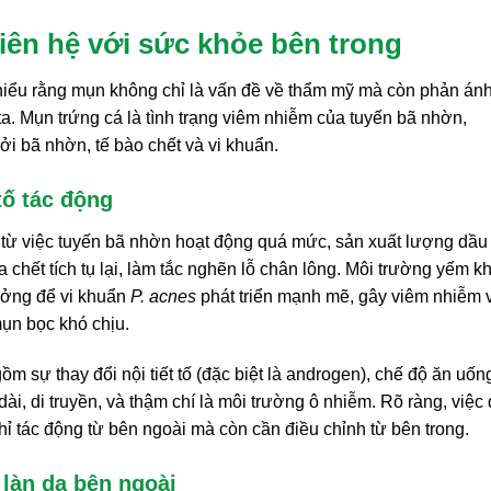
iên hệ với sức khỏe bên trong
hiểu rằng mụn không chỉ là vấn đề về thẩm mỹ mà còn phản ánh
ta. Mụn trứng cá là tình trạng viêm nhiễm của tuyến bã nhờn,
ởi bã nhờn, tế bào chết và vi khuẩn.
tố tác động
 từ việc tuyến bã nhờn hoạt động quá mức, sản xuất lượng dầu
chết tích tụ lại, làm tắc nghẽn lỗ chân lông. Môi trường yếm kh
 tưởng để vi khuẩn
P. acnes
phát triển mạnh mẽ, gây viêm nhiễm 
ụn bọc khó chịu.
ồm sự thay đổi nội tiết tố (đặc biệt là androgen), chế độ ăn uốn
i, di truyền, và thậm chí là môi trường ô nhiễm. Rõ ràng, việc 
chỉ tác động từ bên ngoài mà còn cần điều chỉnh từ bên trong.
 làn da bên ngoài