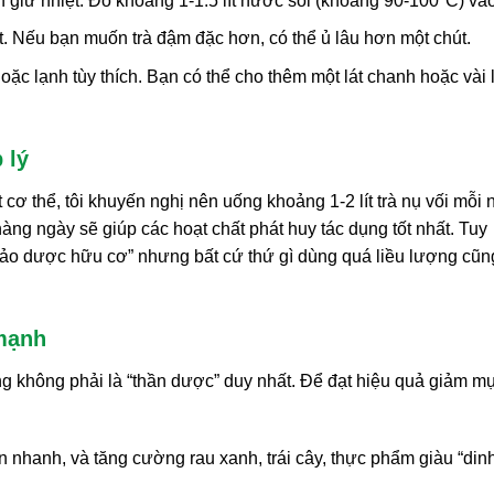
giữ nhiệt. Đổ khoảng 1-1.5 lít nước sôi (khoảng 90-100°C) vào
. Nếu bạn muốn trà đậm đặc hơn, có thể ủ lâu hơn một chút.
oặc lạnh tùy thích. Bạn có thể cho thêm một lát chanh hoặc vài 
 lý
cơ thể, tôi khuyến nghị nên uống khoảng 1-2 lít trà nụ vối mỗi 
àng ngày sẽ giúp các hoạt chất phát huy tác dụng tốt nhất. Tuy
hảo dược hữu cơ” nhưng bất cứ thứ gì dùng quá liều lượng cũn
 mạnh
ưng không phải là “thần dược” duy nhất. Để đạt hiệu quả giảm mụ
:
nhanh, và tăng cường rau xanh, trái cây, thực phẩm giàu “din