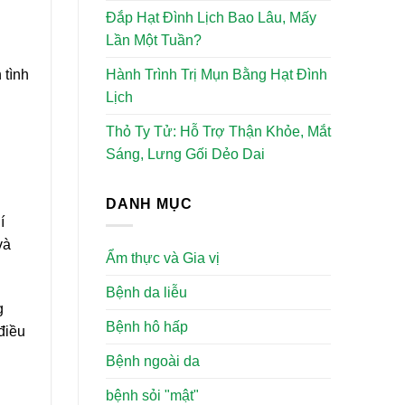
Đắp Hạt Đình Lịch Bao Lâu, Mấy
Lần Một Tuần?
Hành Trình Trị Mụn Bằng Hạt Đình
 tình
Lịch
Thỏ Ty Tử: Hỗ Trợ Thận Khỏe, Mắt
Sáng, Lưng Gối Dẻo Dai
DANH MỤC
í
và
Ẩm thực và Gia vị
Bệnh da liễu
g
Bệnh hô hấp
điều
Bệnh ngoài da
bệnh sỏi "mật"