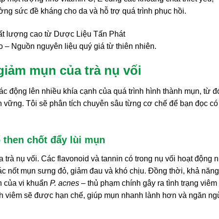
ng sức đề kháng cho da và hỗ trợ quá trình phục hồi.
 – Nguồn nguyên liệu quý giá từ thiên nhiên.
giảm mụn của trà nụ vối
tác động lên nhiều khía cạnh của quá trình hình thành mụn, từ đ
 vững. Tôi sẽ phân tích chuyên sâu từng cơ chế để bạn đọc có
 then chốt đẩy lùi mụn
 trà nụ vối. Các flavonoid và tannin có trong nụ vối hoạt động 
ác nốt mụn sưng đỏ, giảm đau và khó chịu. Đồng thời, khả năng
n của vi khuẩn
P. acnes
– thủ phạm chính gây ra tình trạng viêm
rình viêm sẽ được hạn chế, giúp mụn nhanh lành hơn và ngăn n