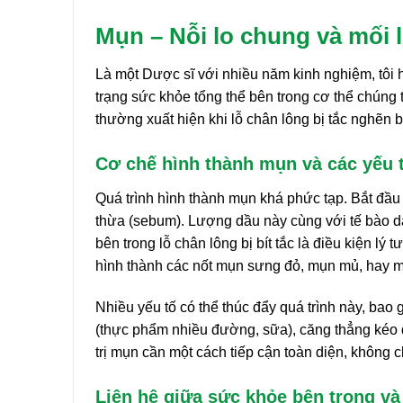
Mụn – Nỗi lo chung và mối l
Là một Dược sĩ với nhiều năm kinh nghiệm, tôi 
trạng sức khỏe tổng thể bên trong cơ thể chúng 
thường xuất hiện khi lỗ chân lông bị tắc nghẽn b
Cơ chế hình thành mụn và các yếu 
Quá trình hình thành mụn khá phức tạp. Bắt đầu
thừa (sebum). Lượng dầu này cùng với tế bào da 
bên trong lỗ chân lông bị bít tắc là điều kiện lý
hình thành các nốt mụn sưng đỏ, mụn mủ, hay m
Nhiều yếu tố có thể thúc đẩy quá trình này, bao g
(thực phẩm nhiều đường, sữa), căng thẳng kéo dà
trị mụn cần một cách tiếp cận toàn diện, không 
Liên hệ giữa sức khỏe bên trong và