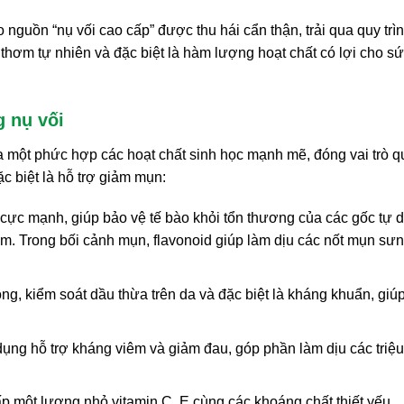
nguồn “nụ vối cao cấp” được thu hái cẩn thận, trải qua quy trì
hơm tự nhiên và đặc biệt là hàm lượng hoạt chất có lợi cho s
g nụ vối
a một phức hợp các hoạt chất sinh học mạnh mẽ, đóng vai trò 
ặc biệt là hỗ trợ giảm mụn:
ực mạnh, giúp bảo vệ tế bào khỏi tổn thương của các gốc tự d
êm. Trong bối cảnh mụn, flavonoid giúp làm dịu các nốt mụn sư
ông, kiểm soát dầu thừa trên da và đặc biệt là kháng khuẩn, giú
 dụng hỗ trợ kháng viêm và giảm đau, góp phần làm dịu các triệu
p một lượng nhỏ vitamin C, E cùng các khoáng chất thiết yếu,