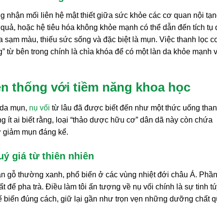
g nhận mối liên hệ mật thiết giữa sức khỏe các cơ quan nội tạ
 quả, hoặc hệ tiêu hóa không khỏe mạnh có thể dẫn đến tích tụ
da sạm màu, thiếu sức sống và đặc biệt là mụn. Việc thanh lọc c
ng” từ bên trong chính là chìa khóa để có một làn da khỏe mạnh 
ền thống với tiềm năng khoa học
n da mụn,
nụ vối
từ lâu đã được biết đến như một thức uống tha
g ít ai biết rằng, loại “thảo dược hữu cơ” dân dã này còn chứa
ợ giảm mụn đáng kể.
ý giá từ thiên nhiên
thân gỗ thường xanh, phổ biến ở các vùng nhiệt đới châu Á. Phầ
 để pha trà. Điều làm tôi ấn tượng về nụ vối chính là sự tinh tú
ế biến đúng cách, giữ lại gần như trọn vẹn những dưỡng chất 