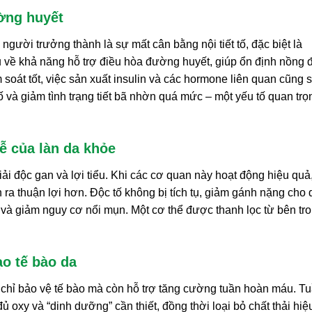
ường huyết
ười trưởng thành là sự mất cân bằng nội tiết tố, đặc biệt là
 về khả năng hỗ trợ điều hòa đường huyết, giúp ổn định nồng 
 soát tốt, việc sản xuất insulin và các hormone liên quan cũng 
 tố và giảm tình trạng tiết bã nhờn quá mức – một yếu tố quan trọ
rễ của làn da khỏe
giải độc gan và lợi tiểu. Khi các cơ quan này hoạt động hiệu quả
n ra thuận lợi hơn. Độc tố không bị tích tụ, giảm gánh nặng cho 
m và giảm nguy cơ nổi mụn. Một cơ thể được thanh lọc từ bên tr
o tế bào da
 chỉ bảo vệ tế bào mà còn hỗ trợ tăng cường tuần hoàn máu. T
 oxy và “dinh dưỡng” cần thiết, đồng thời loại bỏ chất thải hiệ