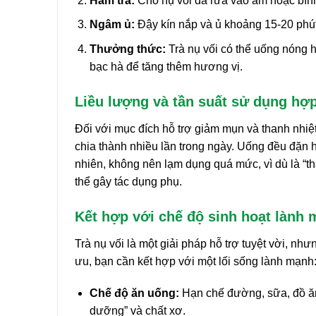
Hãm trà:
Cho nụ vối đã rửa vào ấm hoặc bình 
Ngâm ủ:
Đậy kín nắp và ủ khoảng 15-20 phút
Thưởng thức:
Trà nụ vối có thể uống nóng h
bạc hà để tăng thêm hương vị.
Liều lượng và tần suất sử dụng hợp
Đối với mục đích hỗ trợ giảm mụn và thanh nhiệt 
chia thành nhiều lần trong ngày. Uống đều đặn h
nhiên, không nên lạm dụng quá mức, vì dù là “t
thể gây tác dụng phụ.
Kết hợp với chế độ sinh hoạt lành
Trà nụ vối là một giải pháp hỗ trợ tuyệt vời, nh
ưu, bạn cần kết hợp với một lối sống lành mạnh
Chế độ ăn uống:
Hạn chế đường, sữa, đồ ăn 
dưỡng” và chất xơ.