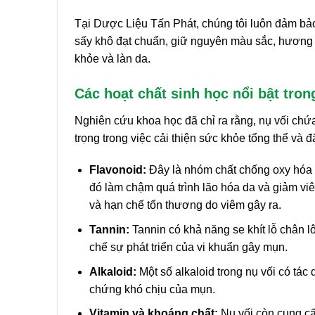
Tại Dược Liệu Tấn Phát, chúng tôi luôn đảm bảo 
sấy khô đạt chuẩn, giữ nguyên màu sắc, hương t
khỏe và làn da.
Các hoạt chất sinh học nổi bật tron
Nghiên cứu khoa học đã chỉ ra rằng, nụ vối chứ
trọng trong việc cải thiện sức khỏe tổng thể và đ
Flavonoid:
Đây là nhóm chất chống oxy hóa c
đó làm chậm quá trình lão hóa da và giảm vi
và hạn chế tổn thương do viêm gây ra.
Tannin:
Tannin có khả năng se khít lỗ chân l
chế sự phát triển của vi khuẩn gây mụn.
Alkaloid:
Một số alkaloid trong nụ vối có tác
chứng khó chịu của mụn.
Vitamin và khoáng chất:
Nụ vối còn cung cấ