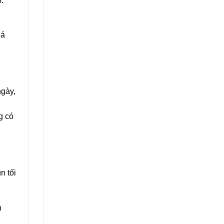
.
lá
ngày,
g có
n tối
h