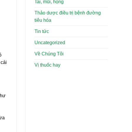
Tai, mũi, họng
Thảo dược điều trị bệnh đường
tiêu hóa
Tin tức
Uncategorized
Về Chúng Tôi
ó
 cái
Vị thuốc hay
như
gừa