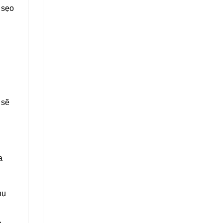
 sẹo
 sẽ
a
nụ