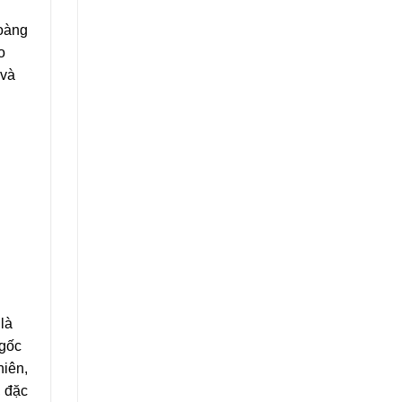
Hoàng
o
 và
là
 gốc
hiên,
, đặc