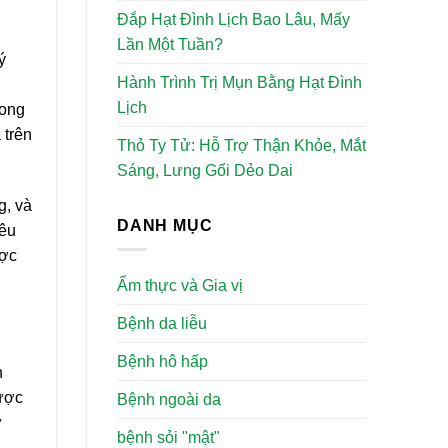
Đắp Hạt Đình Lịch Bao Lâu, Mấy
Lần Một Tuần?
ý
Hành Trình Trị Mụn Bằng Hạt Đình
Lịch
rong
 trên
Thỏ Ty Tử: Hỗ Trợ Thận Khỏe, Mắt
Sáng, Lưng Gối Dẻo Dai
g, và
DANH MỤC
iêu
ược
Ẩm thực và Gia vị
Bệnh da liễu
Bệnh hô hấp
n
Dược
Bệnh ngoài da
ữ
bệnh sỏi "mật"