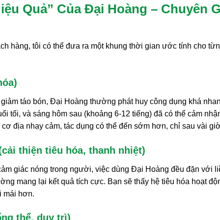
iệu Quả” Của Đại Hoàng – Chuyên G
ch hàng, tôi có thể đưa ra một khung thời gian ước tính cho từ
hóa)
 giảm táo bón, Đại Hoàng thường phát huy công dụng khá nhan
i tối, và sáng hôm sau (khoảng 6-12 tiếng) đã có thể cảm nhậ
ó cơ địa nhạy cảm, tác dụng có thể đến sớm hơn, chỉ sau vài giờ
cải thiện tiêu hóa, thanh nhiệt)
c cảm giác nóng trong người, việc dùng Đại Hoàng đều đặn với l
ờng mang lại kết quả tích cực. Bạn sẽ thấy hệ tiêu hóa hoạt độ
i mái hơn.
ng thể, duy trì)