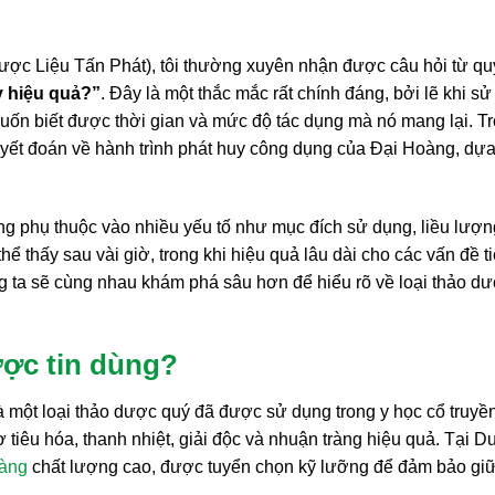
ợc Liệu Tấn Phát), tôi thường xuyên nhận được câu hỏi từ qu
y hiệu quả?”
. Đây là một thắc mắc rất chính đáng, bởi lẽ khi sử
uốn biết được thời gian và mức độ tác dụng mà nó mang lại. T
à quyết đoán về hành trình phát huy công dụng của Đại Hoàng, dựa
g phụ thuộc vào nhiều yếu tố như mục đích sử dụng, liều lượn
ể thấy sau vài giờ, trong khi hiệu quả lâu dài cho các vấn đề t
ng ta sẽ cùng nhau khám phá sâu hơn để hiểu rõ về loại thảo d
ược tin dùng?
là một loại thảo dược quý đã được sử dụng trong y học cổ truyề
 tiêu hóa, thanh nhiệt, giải độc và nhuận tràng hiệu quả. Tại 
oàng
chất lượng cao, được tuyển chọn kỹ lưỡng để đảm bảo gi