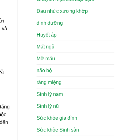
Đau nhức xương khớp
ời
dinh dưỡng
, và
Huyết áp
Mất ngủ
Mỡ máu
não bộ
và
răng miệng
Sinh lý nam
Sinh lý nữ
 đáng
mộc
Sức khỏe gia đình
 đến
Sức khỏe Sinh sản