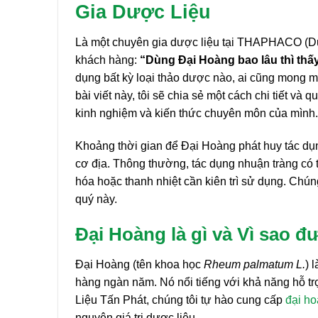
Gia Dược Liệu
Là một chuyên gia dược liệu tại THAPHACO (Dư
khách hàng:
“Dùng Đại Hoàng bao lâu thì thấ
dụng bất kỳ loại thảo dược nào, ai cũng mong m
bài viết này, tôi sẽ chia sẻ một cách chi tiết v
kinh nghiệm và kiến thức chuyên môn của mình.
Khoảng thời gian để Đại Hoàng phát huy tác dụn
cơ địa. Thông thường, tác dụng nhuận tràng có th
hóa hoặc thanh nhiệt cần kiên trì sử dụng. Chú
quý này.
Đại Hoàng là gì và Vì sao đ
Đại Hoàng (tên khoa học
Rheum palmatum L.
) 
hàng ngàn năm. Nó nổi tiếng với khả năng hỗ trợ
Liệu Tấn Phát, chúng tôi tự hào cung cấp
đại h
nguyên giá trị dược liệu.