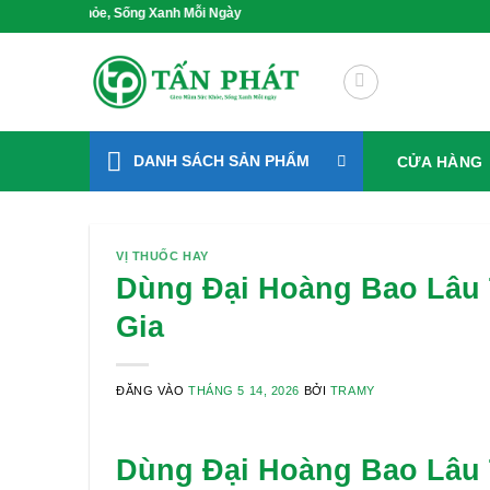
Bỏ
 Khỏe, Sống Xanh Mỗi Ngày
qua
nội
dung
DANH SÁCH SẢN PHẨM
CỬA HÀNG
VỊ THUỐC HAY
Dùng Đại Hoàng Bao Lâu
Gia
ĐĂNG VÀO
THÁNG 5 14, 2026
BỞI
TRAMY
Dùng Đại Hoàng Bao Lâu