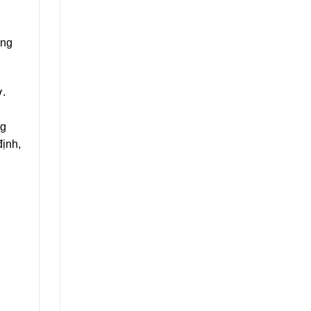
ông
ơ.
ng
ịnh,
g
,