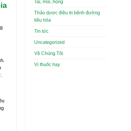
Tai, mũi, họng
ia
Thảo dược điều trị bệnh đường
tiêu hóa
ng
Tin tức
Uncategorized
Về Chúng Tôi
h.
Vị thuốc hay
n
.
iều
ng