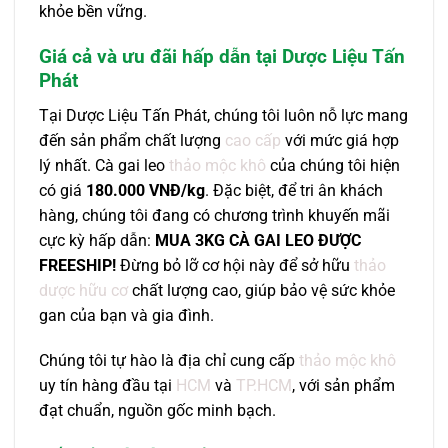
khỏe bền vững.
Giá cả và ưu đãi hấp dẫn tại Dược Liệu Tấn
Phát
Tại Dược Liệu Tấn Phát, chúng tôi luôn nỗ lực mang
đến sản phẩm chất lượng
cao cấp
với mức giá hợp
lý nhất. Cà gai leo
thảo mộc khô
của chúng tôi hiện
có giá
180.000 VNĐ/kg
. Đặc biệt, để tri ân khách
hàng, chúng tôi đang có chương trình khuyến mãi
cực kỳ hấp dẫn:
MUA 3KG CÀ GAI LEO ĐƯỢC
FREESHIP!
Đừng bỏ lỡ cơ hội này để sở hữu
thảo
dược hữu cơ
chất lượng cao, giúp bảo vệ sức khỏe
gan của bạn và gia đình.
Chúng tôi tự hào là địa chỉ cung cấp
thảo mộc khô
uy tín hàng đầu tại
HCM
và
TP.HCM
, với sản phẩm
đạt chuẩn, nguồn gốc minh bạch.