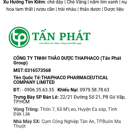
Xu Hướng Tìm Kiếm
: chè dây | Chè Vằng | nấm lim xanh | nụ
hoa tam thất | rượu cần | trái nhàu | thảo dược | Dược liệu
CÔNG TY TNHH THẢO DƯỢC THAPHACO (Tấn Phát
Group)
MST:0316573568
Tên Quốc Tế:THAPHACO PHARMACEUTICAL
COMPANY LIMITED
ĐT:
- 0906.35.63.35
Khiếu Nại
: 0979.58.78.63
Trưng Bày SP Bán Lẻ:
22/21 Đường Số 21, P8 Gò Vấp,
TP.HCM
Vùng Trồng:
Thôn 7, Xã M'Leo, Huyện Ea súp, Tỉnh
Đắk Lắk
Nhà Máy SX:
Cụm Công Nghiệp Tân An, TP.Buôn Ma
Thuột