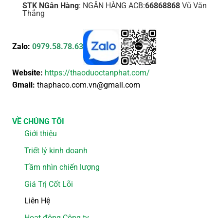
STK NGân Hàng
: NGÂN HÀNG ACB:
66868868
Vũ Văn
Thắng
Zalo:
0979.58.78.63
Website:
https://thaoduoctanphat.com/
Gmail:
thaphaco.com.vn@gmail.com
VỀ CHÚNG TÔI
Giới thiệu
Triết lý kinh doanh
Tầm nhìn chiến lượng
Giá Trị Cốt Lõi
Liên Hệ
Hoạt động Công ty