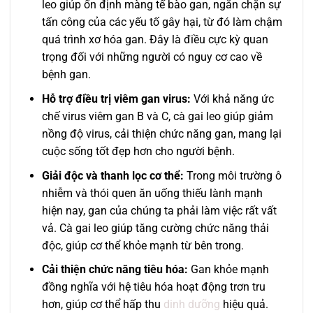
leo giúp ổn định màng tế bào gan, ngăn chặn sự
tấn công của các yếu tố gây hại, từ đó làm chậm
quá trình xơ hóa gan. Đây là điều cực kỳ quan
trọng đối với những người có nguy cơ cao về
bệnh gan.
Hỗ trợ điều trị viêm gan virus:
Với khả năng ức
chế virus viêm gan B và C, cà gai leo giúp giảm
nồng độ virus, cải thiện chức năng gan, mang lại
cuộc sống tốt đẹp hơn cho người bệnh.
Giải độc và thanh lọc cơ thể:
Trong môi trường ô
nhiễm và thói quen ăn uống thiếu lành mạnh
hiện nay, gan của chúng ta phải làm việc rất vất
vả. Cà gai leo giúp tăng cường chức năng thải
độc, giúp cơ thể khỏe mạnh từ bên trong.
Cải thiện chức năng tiêu hóa:
Gan khỏe mạnh
đồng nghĩa với hệ tiêu hóa hoạt động trơn tru
hơn, giúp cơ thể hấp thu
dinh dưỡng
hiệu quả.