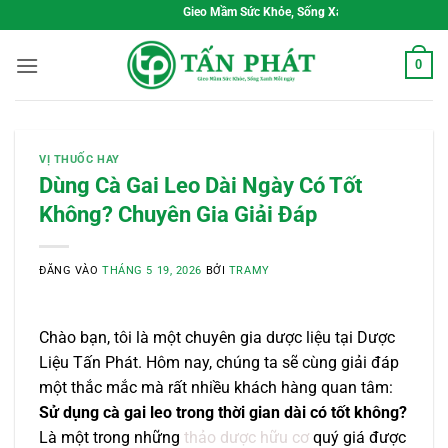
Bỏ
Gieo Mầm Sức Khỏe, Sống Xanh Mỗi Ngày
qua
nội
0
dung
VỊ THUỐC HAY
Dùng Cà Gai Leo Dài Ngày Có Tốt
Không? Chuyên Gia Giải Đáp
ĐĂNG VÀO
THÁNG 5 19, 2026
BỞI
TRAMY
Chào bạn, tôi là một chuyên gia dược liệu tại Dược
Liệu Tấn Phát. Hôm nay, chúng ta sẽ cùng giải đáp
một thắc mắc mà rất nhiều khách hàng quan tâm:
Sử dụng cà gai leo trong thời gian dài có tốt không?
Là một trong những
thảo dược hữu cơ
quý giá được