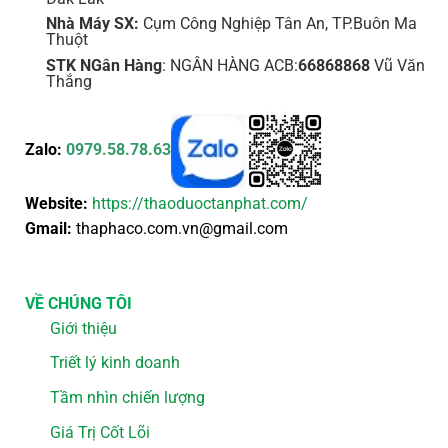
Nhà Máy SX:
Cụm Công Nghiệp Tân An, TP.Buôn Ma
Thuột
STK NGân Hàng
: NGÂN HÀNG ACB:
66868868
Vũ Văn
Thắng
Zalo:
0979.58.78.63
Website:
https://thaoduoctanphat.com/
Gmail:
thaphaco.com.vn@gmail.com
VỀ CHÚNG TÔI
Giới thiệu
Triết lý kinh doanh
Tầm nhìn chiến lượng
Giá Trị Cốt Lõi