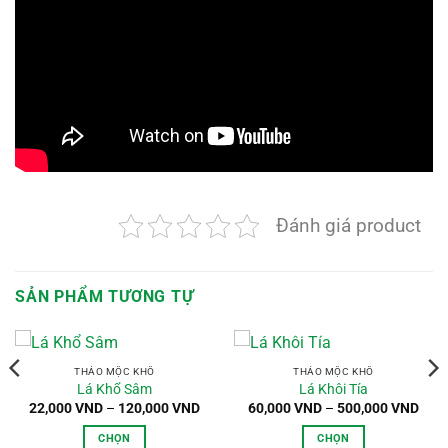
Đánh giá product
SẢN PHẨM TƯƠNG TỰ
THẢO MỘC KHÔ
THẢO MỘC KHÔ
Lá Khổ Sâm
Lá Khôi Tía
oảng
Khoảng
Kho
22,000
VND
–
120,000
VND
60,000
VND
–
500,000
VND
:
giá:
giá:
từ
từ
CHỌN
CHỌN
,000 VND
22,000 VND
60,0