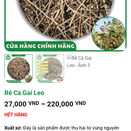
Rễ Cà Gai Leo
Khoảng
27,000
VND
–
220,000
VND
giá:
HẾT HÀNG
từ
27,000 VND
Xuất xứ:
Đây là sản phẩm được thu hái từ vùng nguyên