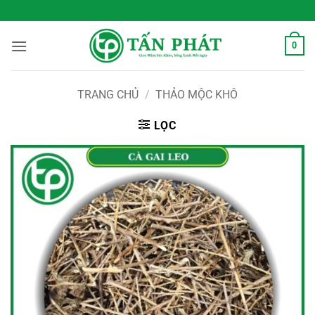
Bỏ
 Sống Xanh Mỗi Ngày
qua
nội
0
dung
TRANG CHỦ
/
THẢO MỘC KHÔ
LỌC