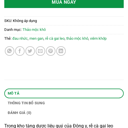
MUA NGAY
SKU:
Không áp dụng
Danh mục:
Thảo mộc khô
Thẻ:
đau nhức
,
men gan
,
rễ cà gai leo
,
thảo mộc khô
,
viêm khớp
MÔ TẢ
THÔNG TIN BỔ SUNG
ĐÁNH GIÁ (0)
Trong kho tàng dược liệu quý của Đông y, rễ cà gai leo