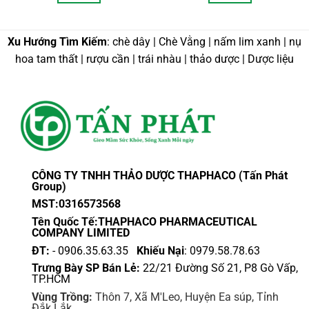
n
đến
đến
Sản
Sản
0,000 VND
120,000 VND
500,
phẩm
phẩm
này
này
Xu Hướng Tìm Kiếm
: chè dây | Chè Vằng | nấm lim xanh | nụ
có
có
hoa tam thất | rượu cần | trái nhàu | thảo dược | Dược liệu
nhiều
nhiều
biến
biến
thể.
thể.
Các
Các
tùy
tùy
chọn
chọn
có
có
thể
thể
CÔNG TY TNHH THẢO DƯỢC THAPHACO (Tấn Phát
được
được
Group)
chọn
chọn
MST:0316573568
trên
trên
Tên Quốc Tế:THAPHACO PHARMACEUTICAL
trang
trang
COMPANY LIMITED
sản
sản
ĐT:
- 0906.35.63.35
Khiếu Nại
: 0979.58.78.63
phẩm
phẩm
Trưng Bày SP Bán Lẻ:
22/21 Đường Số 21, P8 Gò Vấp,
TP.HCM
Vùng Trồng:
Thôn 7, Xã M'Leo, Huyện Ea súp, Tỉnh
Đắk Lắk