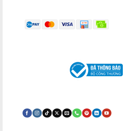
PHƯƠNG THỨC THANH TOÁN
ĐÃ THÔNG BÁO BỘ CÔNG THƯƠNG
KÊNH TRUYỀN THÔNG