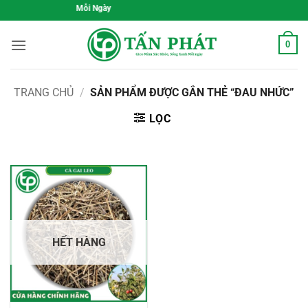
Bỏ
 Khỏe, Sống Xanh Mỗi Ngày
qua
nội
0
dung
TRANG CHỦ
/
SẢN PHẨM ĐƯỢC GẮN THẺ “ĐAU NHỨC”
LỌC
HẾT HÀNG