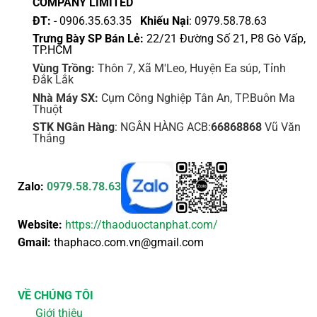
COMPANY LIMITED
phẩm
ĐT:
- 0906.35.63.35
Khiếu Nại
: 0979.58.78.63
Trưng Bày SP Bán Lẻ:
22/21 Đường Số 21, P8 Gò Vấp,
TP.HCM
Vùng Trồng:
Thôn 7, Xã M'Leo, Huyện Ea súp, Tỉnh
Đắk Lắk
Nhà Máy SX:
Cụm Công Nghiệp Tân An, TP.Buôn Ma
Thuột
STK NGân Hàng
: NGÂN HÀNG ACB:
66868868
Vũ Văn
Thắng
Zalo:
0979.58.78.63
Website:
https://thaoduoctanphat.com/
Gmail:
thaphaco.com.vn@gmail.com
VỀ CHÚNG TÔI
Giới thiệu