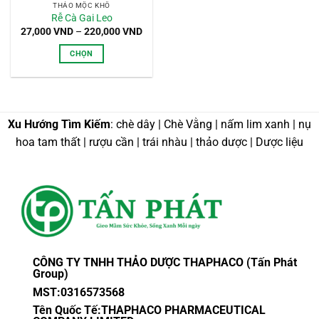
THẢO MỘC KHÔ
Rễ Cà Gai Leo
Khoảng
27,000
VND
–
220,000
VND
giá:
từ
CHỌN
27,000 VND
đến
Sản
220,000 VND
phẩm
này
có
Xu Hướng Tìm Kiếm
: chè dây | Chè Vằng | nấm lim xanh | nụ
nhiều
hoa tam thất | rượu cần | trái nhàu | thảo dược | Dược liệu
biến
thể.
Các
tùy
chọn
có
thể
được
CÔNG TY TNHH THẢO DƯỢC THAPHACO (Tấn Phát
chọn
Group)
trên
MST:0316573568
trang
sản
Tên Quốc Tế:THAPHACO PHARMACEUTICAL