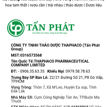
có
có
hoa tam thất | rượu cần | trái nhàu | thảo dược | Dược liệu
nhiều
nhiều
biến
biến
thể.
thể.
Các
Các
tùy
tùy
chọn
chọn
có
có
thể
thể
CÔNG TY TNHH THẢO DƯỢC THAPHACO (Tấn Phát
được
được
Group)
chọn
chọn
MST:0316573568
trên
trên
Tên Quốc Tế:THAPHACO PHARMACEUTICAL
trang
trang
COMPANY LIMITED
sản
sản
ĐT:
- 0906.35.63.35
Khiếu Nại
: 0979.58.78.63
phẩm
phẩm
Trưng Bày SP Bán Lẻ:
22/21 Đường Số 21, P8 Gò Vấp,
TP.HCM
Vùng Trồng:
Thôn 7, Xã M'Leo, Huyện Ea súp, Tỉnh
Đắk Lắk
Nhà Máy SX:
Cụm Công Nghiệp Tân An, TP.Buôn Ma
Thuột