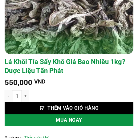
Lá Khôi Tía Sấy Khô Giá Bao Nhiêu 1kg?
Dược Liệu Tấn Phát
550,000
VND
Lá Khôi Tía Sấy Khô Giá Bao Nhiêu 1kg? Dược Liệu Tấn Phát số lượn
THÊM VÀO GIỎ HÀNG
MUA NGAY
Danh mục:
Thảo mộc khô