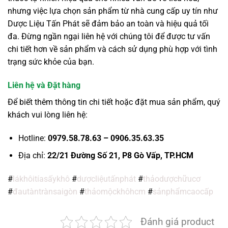
nhưng việc lựa chọn sản phẩm từ nhà cung cấp uy tín như
Dược Liệu Tấn Phát sẽ đảm bảo an toàn và hiệu quả tối
đa. Đừng ngần ngại liên hệ với chúng tôi để được tư vấn
chi tiết hơn về sản phẩm và cách sử dụng phù hợp với tình
trạng sức khỏe của bạn.
Liên hệ và Đặt hàng
Để biết thêm thông tin chi tiết hoặc đặt mua sản phẩm, quý
khách vui lòng liên hệ:
Hotline:
0979.58.78.63 – 0906.35.63.35
Địa chỉ:
22/21 Đường Số 21, P8 Gò Vấp, TP.HCM
#
lákhôitíasấykhô
#
dượcliệutấnphát
#
thảodượchữucơ
#
đautàntrànsaigòn
#
thảomộckhôhcm
#
sảnphẩmcaocấp
Đánh giá product