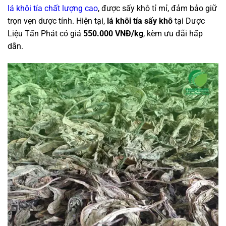
lá khôi tía chất lượng cao
, được sấy khô tỉ mỉ, đảm bảo giữ
trọn vẹn dược tính. Hiện tại,
lá khôi tía sấy khô
tại Dược
Liệu Tấn Phát có giá
550.000 VNĐ/kg
, kèm ưu đãi hấp
dẫn.