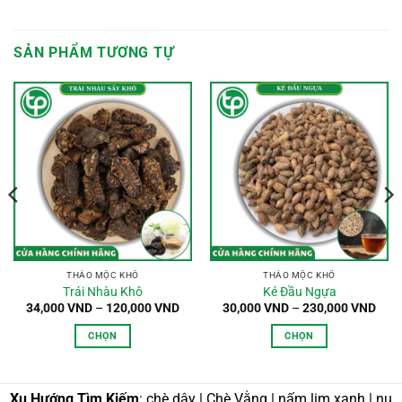
SẢN PHẨM TƯƠNG TỰ
THẢO MỘC KHÔ
THẢO MỘC KHÔ
Trái Nhàu Khô
Ké Đầu Ngựa
oảng
Khoảng
Kho
34,000
VND
–
120,000
VND
30,000
VND
–
230,000
VND
:
giá:
giá:
từ
từ
CHỌN
CHỌN
,000 VND
34,000 VND
30,0
n
đến
đến
Sản
Sản
0,000 VND
120,000 VND
230,
phẩm
phẩm
này
này
Xu Hướng Tìm Kiếm
: chè dây | Chè Vằng | nấm lim xanh | nụ