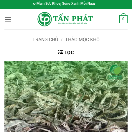
Bỏ
Gieo Mầm Sức Khỏe, Sống Xanh Mỗi Ngày
qua
nội
0
dung
TRANG CHỦ
/
THẢO MỘC KHÔ
LỌC