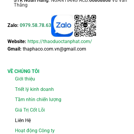
STK NGân Hàng
: NGÂN HÀNG ACB:
66868868
Vũ Văn
Thắng
Zalo:
0979.58.78.63
Website:
https://thaoduoctanphat.com/
Gmail:
thaphaco.com.vn@gmail.com
VỀ CHÚNG TÔI
Giới thiệu
Triết lý kinh doanh
Tầm nhìn chiến lượng
Giá Trị Cốt Lõi
Liên Hệ
Hoạt động Công ty