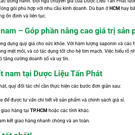
 tác đồng hành. Đội ngũ chuyên gia của Dược Liệu Tấn Phát luô
 đóng gói phù hợp với nhu cầu kinh doanh. Dù bạn ở
HCM
hay bấ
g ổn định và liên tục.
t nam – Góp phần nâng cao giá trị sản
công dụng quý giá cho sức khỏe. Với hàm lượng saponin và các 
 mệt mỏi, và có tác dụng tốt cho hệ tim mạch. Việc hiểu rõ nhữn
đó tăng cường doanh số và uy tín.
ất nam tại Dược Liệu Tấn Phát
át, quý đối tác chỉ cần thực hiện các bước đơn giản sau:
te để được tư vấn chi tiết về sản phẩm và chính sách giá sỉ.
 giao hàng tại
TP.HCM
hoặc các tỉnh khác.
am kết giao hàng nhanh chóng và an toàn.