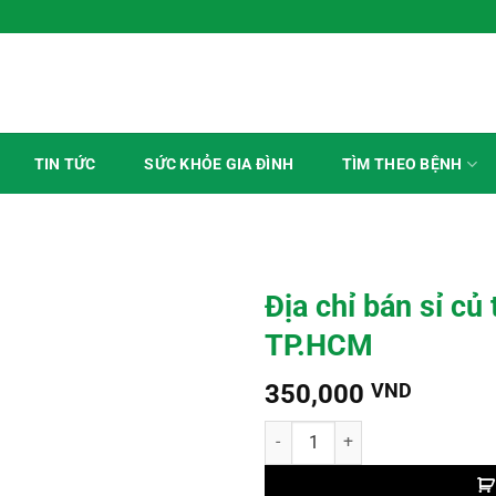
TÌM THEO BỆNH
TIN TỨC
SỨC KHỎE GIA ĐÌNH
Địa chỉ bán sỉ củ
TP.HCM
350,000
VND
Địa chỉ bán sỉ củ tam thất nam t