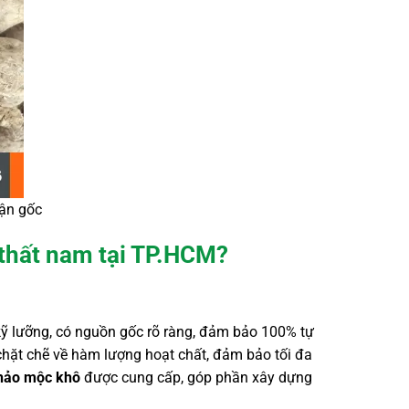
tận gốc
 thất nam tại TP.HCM?
ỹ lưỡng, có nguồn gốc rõ ràng, đảm bảo 100% tự
hặt chẽ về hàm lượng hoạt chất, đảm bảo tối đa
hảo mộc khô
được cung cấp, góp phần xây dựng