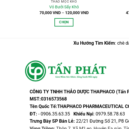
THẢO MỘC KHÔ
Vỏ Bưởi Sấy Khô
Khoảng
Khoảng
D
70,000
VND
–
120,000
VND
4
giá:
giá:
từ
từ
CHỌN
25,000 VND
70,000 VND
đến
đến
Sản
170,000 VND
120,000 VND
phẩm
Xu Hướng Tìm Kiếm
: chè d
này
có
nhiều
biến
thể.
Các
tùy
chọn
CÔNG TY TNHH THẢO DƯỢC THAPHACO (Tấn P
có
MST:0316573568
thể
Tên Quốc Tế:THAPHACO PHARMACEUTICAL C
được
ĐT:
- 0906.35.63.35
Khiếu Nại
: 0979.58.78.63
chọn
Trưng Bày SP Bán Lẻ:
22/21 Đường Số 21, P8 G
trên
Vùng Trồng:
Thôn 7, Xã M'Leo, Huyện Ea súp, T
trang