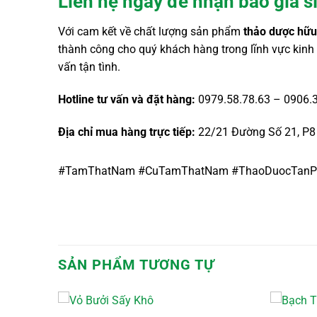
Liên hệ ngay để nhận báo giá sỉ
Với cam kết về chất lượng sản phẩm
thảo dược hữu
thành công cho quý khách hàng trong lĩnh vực kin
vấn tận tình.
Hotline tư vấn và đặt hàng:
0979.58.78.63 – 0906.
Địa chỉ mua hàng trực tiếp:
22/21 Đường Số 21, P8
#TamThatNam #CuTamThatNam #ThaoDuocTanP
SẢN PHẨM TƯƠNG TỰ