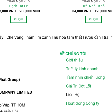
THẢO MỘC KHÔ
THẢO MỘC KHÔ
Bạch Tật Lê
Trái Nhàu Khô
Khoảng
7,000
VND
–
230,000
VND
34,000
VND
–
120,000
V
giá:
từ
CHỌN
CHỌN
47,000 VND
đến
Sản
Sản
230,000 VND
phẩm
phẩm
ây | Chè Vằng | nấm lim xanh | nụ hoa tam thất | rượu cần | trái 
này
này
có
có
nhiều
nhiều
VỀ CHÚNG TÔI
biến
biến
Giới thiệu
thể.
thể.
Các
Các
Triết lý kinh doanh
tùy
tùy
Tầm nhìn chiến lượng
chọn
chọn
hát Group)
có
có
Giá Trị Cốt Lõi
thể
thể
OMPANY LIMITED
Liên Hệ
được
được
chọn
chọn
Hoạt động Công ty
ò Vấp, TP.HCM
trên
trên
ỉnh Đắk Lắk
trang
trang