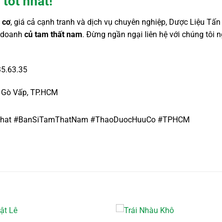
 tốt nhất!
 cơ
, giá cả cạnh tranh và dịch vụ chuyên nghiệp, Dược Liệu Tấn 
h doanh
củ tam thất nam
. Đừng ngần ngại liên hệ với chúng tôi
35.63.35
 Gò Vấp, TP.HCM
hat #BanSiTamThatNam #ThaoDuocHuuCo #TPHCM