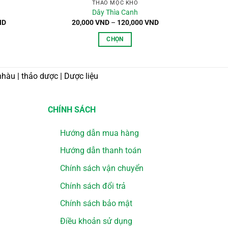
THẢO MỘC KHÔ
Dây Thìa Canh
Khoảng
Khoảng
ND
20,000
VND
–
120,000
VND
giá:
giá:
từ
từ
CHỌN
34,000 VND
20,000 VND
đến
đến
Sản
120,000 VND
120,000 VND
phẩm
nhàu | thảo dược | Dược liệu
này
có
nhiều
CHÍNH SÁCH
biến
thể.
Hướng dẫn mua hàng
Các
tùy
Hướng dẫn thanh toán
chọn
Chính sách vận chuyển
có
thể
Chính sách đổi trả
được
Chính sách bảo mật
chọn
trên
Điều khoản sử dụng
trang