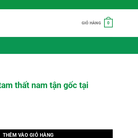
0
GIỎ HÀNG
 tam thất nam tận gốc tại
ận gốc tại TP.HCM số lượng
THÊM VÀO GIỎ HÀNG