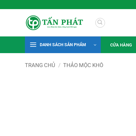
Bỏ
 Xanh Mỗi Ngày
qua
nội
dung
DANH SÁCH SẢN PHẨM
CỬA HÀNG
TRANG CHỦ
/
THẢO MỘC KHÔ