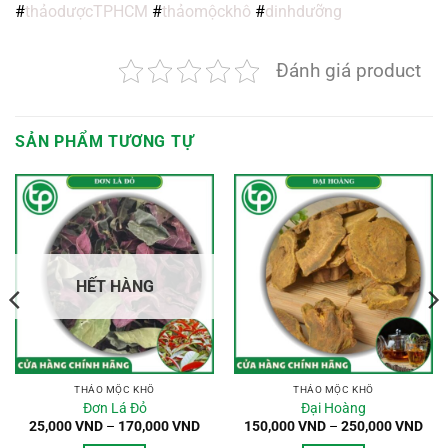
#
thảodượcTPHCM
#
thảomộckhô
#
dinhdưỡng
Đánh giá product
SẢN PHẨM TƯƠNG TỰ
oảng
:
HẾT HÀNG
,000 VND
n
0,000 VND
THẢO MỘC KHÔ
THẢO MỘC KHÔ
Đơn Lá Đỏ
Đại Hoàng
Khoảng
Kho
25,000
VND
–
170,000
VND
150,000
VND
–
250,000
VND
giá:
giá: