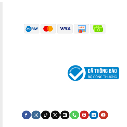
PHƯƠNG THỨC THANH TOÁN
ĐÃ THÔNG BÁO BỘ CÔNG THƯƠNG
KÊNH TRUYỀN THÔNG