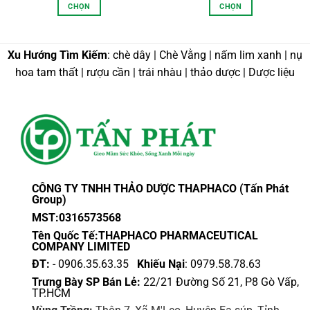
từ
từ
CHỌN
CHỌN
25,000 VND
150
đến
đến
Sản
Sản
170,000 VND
250
phẩm
phẩm
này
này
Xu Hướng Tìm Kiếm
: chè dây | Chè Vằng | nấm lim xanh | nụ
có
có
hoa tam thất | rượu cần | trái nhàu | thảo dược | Dược liệu
nhiều
nhiều
biến
biến
thể.
thể.
Các
Các
tùy
tùy
chọn
chọn
có
có
thể
thể
CÔNG TY TNHH THẢO DƯỢC THAPHACO (Tấn Phát
được
được
Group)
chọn
chọn
MST:0316573568
trên
trên
Tên Quốc Tế:THAPHACO PHARMACEUTICAL
trang
trang
COMPANY LIMITED
sản
sản
ĐT:
- 0906.35.63.35
Khiếu Nại
: 0979.58.78.63
phẩm
phẩm
Trưng Bày SP Bán Lẻ:
22/21 Đường Số 21, P8 Gò Vấp,
TP.HCM