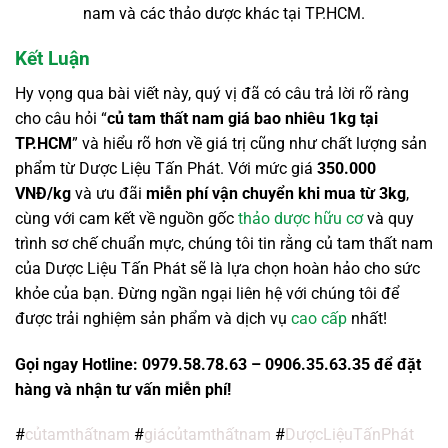
nam và các thảo dược khác tại TP.HCM.
Kết Luận
Hy vọng qua bài viết này, quý vị đã có câu trả lời rõ ràng
cho câu hỏi “
củ tam thất nam giá bao nhiêu 1kg tại
TP.HCM
” và hiểu rõ hơn về giá trị cũng như chất lượng sản
phẩm từ Dược Liệu Tấn Phát. Với mức giá
350.000
VNĐ/kg
và ưu đãi
miễn phí vận chuyển khi mua từ 3kg
,
cùng với cam kết về nguồn gốc
thảo dược hữu cơ
và quy
trình sơ chế chuẩn mực, chúng tôi tin rằng củ tam thất nam
của Dược Liệu Tấn Phát sẽ là lựa chọn hoàn hảo cho sức
khỏe của bạn. Đừng ngần ngại liên hệ với chúng tôi để
được trải nghiệm sản phẩm và dịch vụ
cao cấp
nhất!
Gọi ngay Hotline: 0979.58.78.63 – 0906.35.63.35 để đặt
hàng và nhận tư vấn miễn phí!
#
củtamthấtnam
#
giácủtamthấtnam
#
DượcLiệuTấnPhát