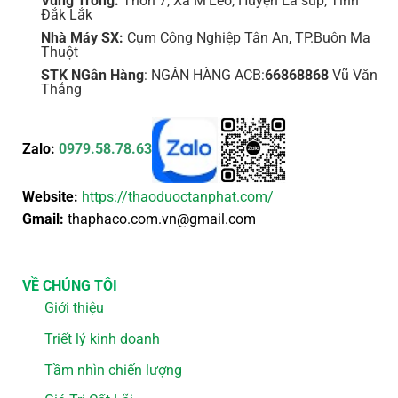
Vùng Trồng:
Thôn 7, Xã M'Leo, Huyện Ea súp, Tỉnh
Đắk Lắk
Nhà Máy SX:
Cụm Công Nghiệp Tân An, TP.Buôn Ma
Thuột
STK NGân Hàng
: NGÂN HÀNG ACB:
66868868
Vũ Văn
Thắng
Zalo:
0979.58.78.63
Website:
https://thaoduoctanphat.com/
Gmail:
thaphaco.com.vn@gmail.com
VỀ CHÚNG TÔI
Giới thiệu
Triết lý kinh doanh
Tầm nhìn chiến lượng