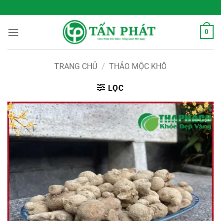
Bỏ
 Sống Xanh Mỗi Ngày
qua
nội
0
dung
TRANG CHỦ
/
THẢO MỘC KHÔ
LỌC