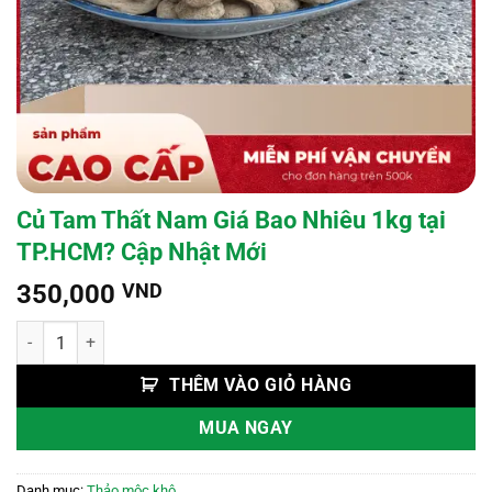
Củ Tam Thất Nam Giá Bao Nhiêu 1kg tại
TP.HCM? Cập Nhật Mới
350,000
VND
Củ Tam Thất Nam Giá Bao Nhiêu 1kg tại TP.HCM? Cập Nhật Mới số l
THÊM VÀO GIỎ HÀNG
MUA NGAY
Danh mục:
Thảo mộc khô