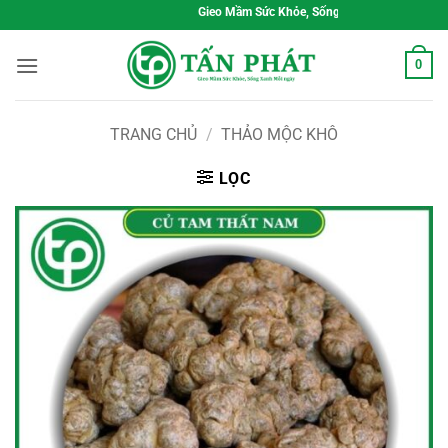
Bỏ
Gieo Mầm Sức Khỏe, Sống Xanh Mỗi Ngày
qua
nội
0
dung
TRANG CHỦ
/
THẢO MỘC KHÔ
LỌC