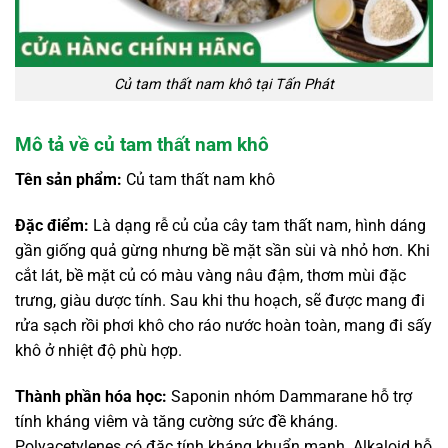
Củ tam thất nam khô tại Tấn Phát
Mô tả về củ tam thất nam khô
Tên sản phẩm:
Củ tam thất nam khô
Đặc điểm:
Là dạng rễ củ của cây tam thất nam, hình dáng
gần giống quả gừng nhưng bề mặt sần sùi và nhỏ hơn. Khi
cắt lát, bề mặt củ có màu vàng nâu đậm, thơm mùi đặc
trưng, giàu dược tính. Sau khi thu hoạch, sẽ được mang đi
rửa sạch rồi phơi khô cho ráo nước hoàn toàn, mang đi sấy
khô ở nhiệt độ phù hợp.
Thành phần hóa học:
Saponin nhóm Dammarane hỗ trợ
tính kháng viêm và tăng cường sức đề kháng.
Polyacetylenes có đặc tính kháng khuẩn mạnh. Alkaloid hỗ