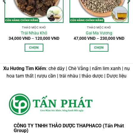
n
0,000 VND
THẢO MỘC KHÔ
THẢO MỘC KHÔ
Trái Nhàu Khô
Gai Ma Vương
Khoảng
Kho
34,000
VND
–
120,000
VND
47,000
VND
–
230,000
VND
giá:
giá:
từ
từ
CHỌN
CHỌN
34,000 VND
47,0
đến
đến
Sản
Sản
120,000 VND
230,
phẩm
phẩm
này
này
Xu Hướng Tìm Kiếm
: chè dây | Chè Vằng | nấm lim xanh | nụ
có
có
hoa tam thất | rượu cần | trái nhàu | thảo dược | Dược liệu
nhiều
nhiều
biến
biến
thể.
thể.
Các
Các
tùy
tùy
chọn
chọn
có
có
thể
thể
CÔNG TY TNHH THẢO DƯỢC THAPHACO (Tấn Phát
được
được
Group)