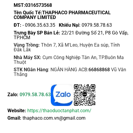
chọn
chọn
MST:0316573568
trên
trên
Tên Quốc Tế:THAPHACO PHARMACEUTICAL
trang
trang
COMPANY LIMITED
sản
sản
ĐT:
- 0906.35.63.35
Khiếu Nại
: 0979.58.78.63
phẩm
phẩm
Trưng Bày SP Bán Lẻ:
22/21 Đường Số 21, P8 Gò Vấp,
TP.HCM
Vùng Trồng:
Thôn 7, Xã M'Leo, Huyện Ea súp, Tỉnh
Đắk Lắk
Nhà Máy SX:
Cụm Công Nghiệp Tân An, TP.Buôn Ma
Thuột
STK NGân Hàng
: NGÂN HÀNG ACB:
66868868
Vũ Văn
Thắng
Zalo:
0979.58.78.63
Website:
https://thaoduoctanphat.com/
Gmail:
thaphaco.com.vn@gmail.com