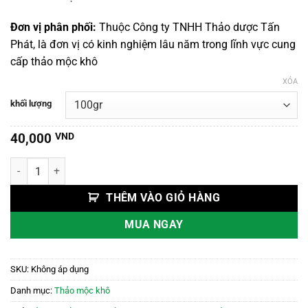
đến
350,000 VND
Đơn vị phân phối:
Thuộc Công ty TNHH Thảo dược Tấn
Phát, là đơn vị có kinh nghiệm lâu năm trong lĩnh vực cung
cấp thảo mộc khô
XÓA
khối lượng
40,000
VND
Củ Tam Thất Nam số lượng
THÊM VÀO GIỎ HÀNG
MUA NGAY
SKU:
Không áp dụng
Danh mục:
Thảo mộc khô