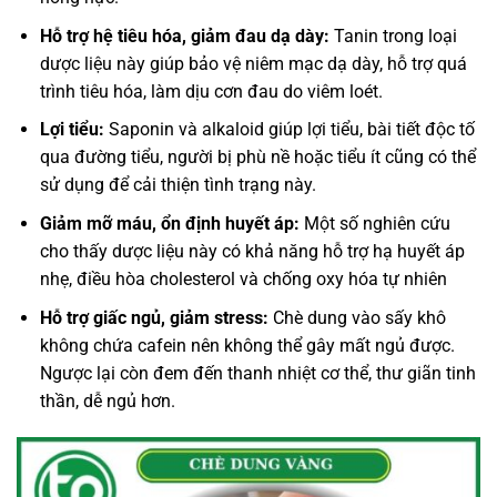
Hỗ trợ hệ tiêu hóa, giảm đau dạ dày:
Tanin trong loại
dược liệu này giúp bảo vệ niêm mạc dạ dày, hỗ trợ quá
trình tiêu hóa, làm dịu cơn đau do viêm loét.
Lợi tiểu:
Saponin và alkaloid giúp lợi tiểu, bài tiết độc tố
qua đường tiểu, người bị phù nề hoặc tiểu ít cũng có thể
sử dụng để cải thiện tình trạng này.
Giảm mỡ máu, ổn định huyết áp:
Một số nghiên cứu
cho thấy dược liệu này có khả năng hỗ trợ hạ huyết áp
nhẹ, điều hòa cholesterol và chống oxy hóa tự nhiên
Hỗ trợ giấc ngủ, giảm stress:
Chè dung vào sấy khô
không chứa cafein nên không thể gây mất ngủ được.
Ngược lại còn đem đến thanh nhiệt cơ thể, thư giãn tinh
thần, dễ ngủ hơn.