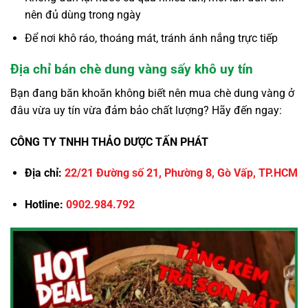
nên đủ dùng trong ngày
Để nơi khô ráo, thoáng mát, tránh ánh nắng trực tiếp
Địa chỉ bán chè dung vàng sấy khô uy tín
Bạn đang băn khoăn không biết nên mua chè dung vàng ở
đâu vừa uy tín vừa đảm bảo chất lượng? Hãy đến ngay:
CÔNG TY TNHH THẢO DƯỢC TẤN PHÁT
Địa chỉ:
22/21 Đường số 21, Phường 8, Gò Vấp, TP.HCM
Hotline:
0902.984.792