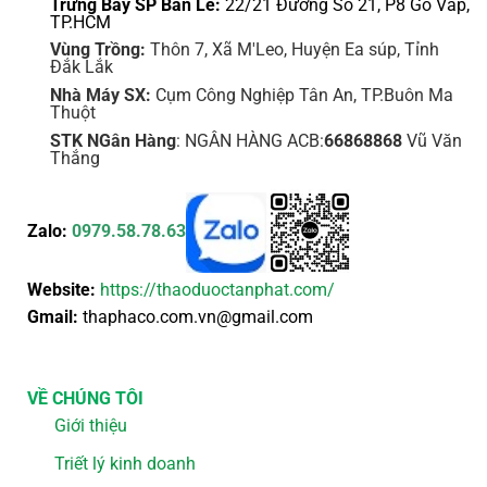
Trưng Bày SP Bán Lẻ:
22/21 Đường Số 21, P8 Gò Vấp,
TP.HCM
Vùng Trồng:
Thôn 7, Xã M'Leo, Huyện Ea súp, Tỉnh
Đắk Lắk
Nhà Máy SX:
Cụm Công Nghiệp Tân An, TP.Buôn Ma
Thuột
STK NGân Hàng
: NGÂN HÀNG ACB:
66868868
Vũ Văn
Thắng
Zalo:
0979.58.78.63
Website:
https://thaoduoctanphat.com/
Gmail:
thaphaco.com.vn@gmail.com
VỀ CHÚNG TÔI
Giới thiệu
Triết lý kinh doanh