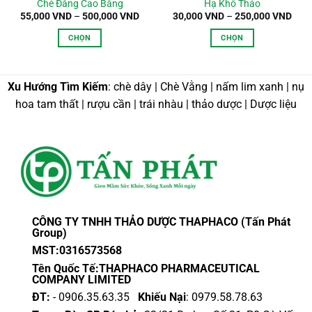
Chè Đắng Cao Bằng
Hạ Khô Thảo
oảng
Khoảng
Kho
55,000
VND
–
500,000
VND
30,000
VND
–
250,000
VND
giá:
giá:
từ
từ
CHỌN
CHỌN
000 VND
55,000 VND
30,0
đến
đến
Sản
Sản
000 VND
500,000 VND
250,
phẩm
phẩm
này
này
Xu Hướng Tìm Kiếm
: chè dây | Chè Vằng | nấm lim xanh | nụ
có
có
hoa tam thất | rượu cần | trái nhàu | thảo dược | Dược liệu
nhiều
nhiều
biến
biến
thể.
thể.
Các
Các
tùy
tùy
chọn
chọn
có
có
thể
thể
CÔNG TY TNHH THẢO DƯỢC THAPHACO (Tấn Phát
được
được
Group)
chọn
chọn
MST:0316573568
trên
trên
Tên Quốc Tế:THAPHACO PHARMACEUTICAL
trang
trang
COMPANY LIMITED
sản
sản
ĐT:
- 0906.35.63.35
Khiếu Nại
: 0979.58.78.63
phẩm
phẩm