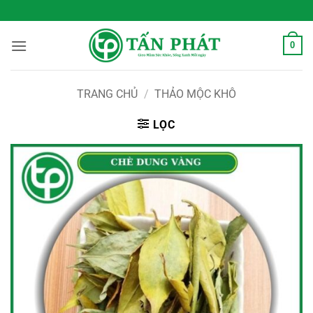
Bỏ
 Sống Xanh Mỗi Ngày
qua
nội
0
dung
TRANG CHỦ
/
THẢO MỘC KHÔ
LỌC