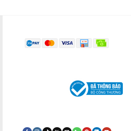
PHƯƠNG THỨC THANH TOÁN
ĐÃ THÔNG BÁO BỘ CÔNG THƯƠNG
KÊNH TRUYỀN THÔNG