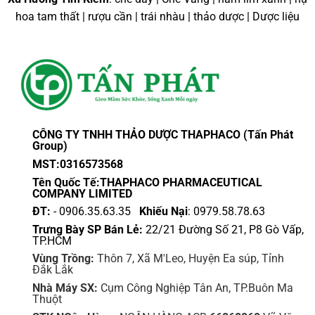
hoa tam thất | rượu cần | trái nhàu | thảo dược | Dược liệu
CÔNG TY TNHH THẢO DƯỢC THAPHACO (Tấn Phát
Group)
MST:0316573568
Tên Quốc Tế:THAPHACO PHARMACEUTICAL
COMPANY LIMITED
ĐT:
- 0906.35.63.35
Khiếu Nại
: 0979.58.78.63
Trưng Bày SP Bán Lẻ:
22/21 Đường Số 21, P8 Gò Vấp,
TP.HCM
Vùng Trồng:
Thôn 7, Xã M'Leo, Huyện Ea súp, Tỉnh
Đắk Lắk
Nhà Máy SX:
Cụm Công Nghiệp Tân An, TP.Buôn Ma
Thuột