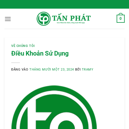
Bỏ
 Sống Xanh Mỗi Ngày
qua
nội
0
dung
VỀ CHÚNG TÔI
Điều Khoản Sử Dụng
ĐĂNG VÀO
THÁNG MƯỜI MỘT 23, 2024
BỞI
TRAMY