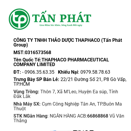
CÔNG TY TNHH THẢO DƯỢC THAPHACO (Tấn Phát
Group)
MST:0316573568
Tên Quốc Tế:THAPHACO PHARMACEUTICAL
COMPANY LIMITED
ĐT:
- 0906.35.63.35
Khiếu Nại
: 0979.58.78.63
Trưng Bày SP Bán Lẻ:
22/21 Đường Số 21, P8 Gò Vấp,
TP.HCM
Vùng Trồng:
Thôn 7, Xã M'Leo, Huyện Ea súp, Tỉnh
Đắk Lắk
Nhà Máy SX:
Cụm Công Nghiệp Tân An, TP.Buôn Ma
Thuột
STK NGân Hàng
: NGÂN HÀNG ACB:
66868868
Vũ Văn
Thắng