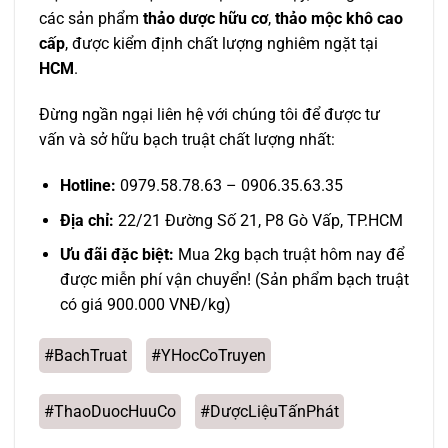
các sản phẩm
thảo dược hữu cơ
,
thảo mộc khô cao
cấp
, được kiểm định chất lượng nghiêm ngặt tại
HCM
.
Đừng ngần ngại liên hệ với chúng tôi để được tư
vấn và sở hữu bạch truật chất lượng nhất:
Hotline:
0979.58.78.63 – 0906.35.63.35
Địa chỉ:
22/21 Đường Số 21, P8 Gò Vấp, TP.HCM
Ưu đãi đặc biệt:
Mua 2kg bạch truật hôm nay để
được miễn phí vận chuyển! (Sản phẩm bạch truật
có giá 900.000 VNĐ/kg)
#BachTruat
#YHocCoTruyen
#ThaoDuocHuuCo
#DượcLiệuTấnPhát