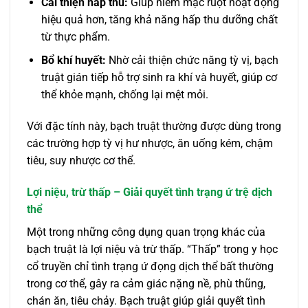
Cải thiện hấp thu:
Giúp niêm mạc ruột hoạt động
hiệu quả hơn, tăng khả năng hấp thu dưỡng chất
từ thực phẩm.
Bổ khí huyết:
Nhờ cải thiện chức năng tỳ vị, bạch
truật gián tiếp hỗ trợ sinh ra khí và huyết, giúp cơ
thể khỏe mạnh, chống lại mệt mỏi.
Với đặc tính này, bạch truật thường được dùng trong
các trường hợp tỳ vị hư nhược, ăn uống kém, chậm
tiêu, suy nhược cơ thể.
Lợi niệu, trừ thấp – Giải quyết tình trạng ứ trệ dịch
thể
Một trong những công dụng quan trọng khác của
bạch truật là lợi niệu và trừ thấp. “Thấp” trong y học
cổ truyền chỉ tình trạng ứ đọng dịch thể bất thường
trong cơ thể, gây ra cảm giác nặng nề, phù thũng,
chán ăn, tiêu chảy. Bạch truật giúp giải quyết tình