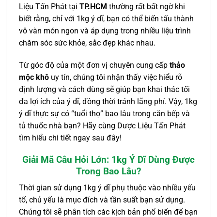
Liệu Tấn Phát tại
TP.HCM
thường rất bất ngờ khi
biết rằng, chỉ với 1kg ý dĩ, bạn có thể biến tấu thành
vô vàn món ngon và áp dụng trong nhiều liệu trình
chăm sóc sức khỏe, sắc đẹp khác nhau.
Từ góc độ của một đơn vị chuyên cung cấp
thảo
mộc khô
uy tín, chúng tôi nhận thấy việc hiểu rõ
định lượng và cách dùng sẽ giúp bạn khai thác tối
đa lợi ích của ý dĩ, đồng thời tránh lãng phí. Vậy, 1kg
ý dĩ thực sự có “tuổi thọ” bao lâu trong căn bếp và
tủ thuốc nhà bạn? Hãy cùng Dược Liệu Tấn Phát
tìm hiểu chi tiết ngay sau đây!
Giải Mã Câu Hỏi Lớn: 1kg Ý Dĩ Dùng Được
Trong Bao Lâu?
Thời gian sử dụng 1kg ý dĩ phụ thuộc vào nhiều yếu
tố, chủ yếu là mục đích và tần suất bạn sử dụng.
Chúng tôi sẽ phân tích các kịch bản phổ biến để bạn