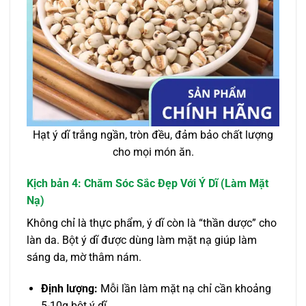
Hạt ý dĩ trắng ngần, tròn đều, đảm bảo chất lượng
cho mọi món ăn.
Kịch bản 4: Chăm Sóc Sắc Đẹp Với Ý Dĩ (Làm Mặt
Nạ)
Không chỉ là thực phẩm, ý dĩ còn là “thần dược” cho
làn da. Bột ý dĩ được dùng làm mặt nạ giúp làm
sáng da, mờ thâm nám.
Định lượng:
Mỗi lần làm mặt nạ chỉ cần khoảng
5-10g bột ý dĩ.