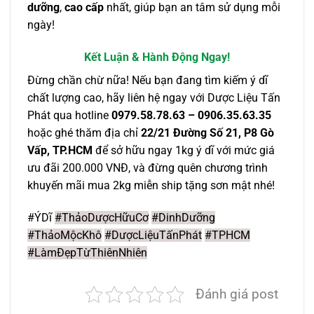
dưỡng
,
cao cấp
nhất, giúp bạn an tâm sử dụng mỗi
ngày!
Kết Luận & Hành Động Ngay!
Đừng chần chừ nữa! Nếu bạn đang tìm kiếm ý dĩ
chất lượng cao, hãy liên hệ ngay với Dược Liệu Tấn
Phát qua hotline
0979.58.78.63 – 0906.35.63.35
hoặc ghé thăm địa chỉ
22/21 Đường Số 21, P8 Gò
Vấp, TP.HCM
để sở hữu ngay 1kg ý dĩ với mức giá
ưu đãi 200.000 VNĐ, và đừng quên chương trình
khuyến mãi mua 2kg miễn ship tặng sơn mật nhé!
#ÝDĩ
#ThảoDượcHữuCơ
#DinhDưỡng
#ThảoMộcKhô
#DượcLiệuTấnPhát
#TPHCM
#LàmĐẹpTừThiênNhiên
Đánh giá post