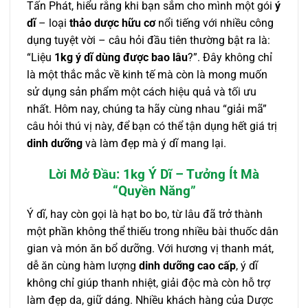
Tấn Phát, hiểu rằng khi bạn sắm cho mình một gói
ý
dĩ
– loại
thảo dược hữu cơ
nổi tiếng với nhiều công
dụng tuyệt vời – câu hỏi đầu tiên thường bật ra là:
“Liệu
1kg ý dĩ dùng được bao lâu
?”. Đây không chỉ
là một thắc mắc về kinh tế mà còn là mong muốn
sử dụng sản phẩm một cách hiệu quả và tối ưu
nhất. Hôm nay, chúng ta hãy cùng nhau “giải mã”
câu hỏi thú vị này, để bạn có thể tận dụng hết giá trị
dinh dưỡng
và làm đẹp mà ý dĩ mang lại.
Lời Mở Đầu: 1kg Ý Dĩ – Tưởng Ít Mà
“Quyền Năng”
Ý dĩ, hay còn gọi là hạt bo bo, từ lâu đã trở thành
một phần không thể thiếu trong nhiều bài thuốc dân
gian và món ăn bổ dưỡng. Với hương vị thanh mát,
dễ ăn cùng hàm lượng
dinh dưỡng cao cấp
, ý dĩ
không chỉ giúp thanh nhiệt, giải độc mà còn hỗ trợ
làm đẹp da, giữ dáng. Nhiều khách hàng của Dược