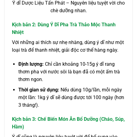
Ý dĩ Dược Liệu Tấn Phát – Nguyên liệu tuyệt vời cho
chè dưỡng nhan.
Kịch bản 2: Dùng Ý Dĩ Pha Trà Thảo Mộc Thanh
Nhiệt
Với những ai thích sự nhẹ nhàng, dùng ý dĩ như một
loại trà để thanh nhiệt, giải độc cơ thể hàng ngày.
Định lượng:
Chỉ cần khoảng 10-15g ý dĩ rang
thơm pha với nước sôi là bạn đã có một ấm trà
thơm ngon.
Thời gian sử dụng:
Nếu dùng 10g/lần, mỗi ngày
một lần: 1kg ý dĩ sẽ dùng được tới 100 ngày (hơn
3 tháng!).
Kịch bản 3: Chế Biến Món Ăn Bổ Dưỡng (Cháo, Súp,
Hầm)
Ý dĩ cũng là nguyên liệu tuyệt vời để bổ sung vào