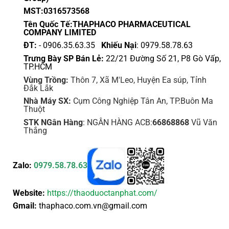
MST:0316573568
Tên Quốc Tế:THAPHACO PHARMACEUTICAL
COMPANY LIMITED
ĐT:
- 0906.35.63.35
Khiếu Nại
: 0979.58.78.63
Trưng Bày SP Bán Lẻ:
22/21 Đường Số 21, P8 Gò Vấp,
TP.HCM
Vùng Trồng:
Thôn 7, Xã M'Leo, Huyện Ea súp, Tỉnh
Đắk Lắk
Nhà Máy SX:
Cụm Công Nghiệp Tân An, TP.Buôn Ma
Thuột
STK NGân Hàng
: NGÂN HÀNG ACB:
66868868
Vũ Văn
Thắng
Zalo:
0979.58.78.63
Website:
https://thaoduoctanphat.com/
Gmail:
thaphaco.com.vn@gmail.com