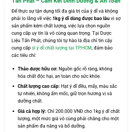
Tấn Phát – Cam Kết Dinh Dưỡng & An Toàn
Để thực sự tận dụng tối đa giá trị của ý dĩ và không
phải lo lắng về việc
1kg ý dĩ dùng được bao lâu
vì sợ
sản phẩm kém chất lượng, việc lựa chọn nguồn
cung cấp uy tín là vô cùng quan trọng. Tại Dược
Liệu Tấn Phát, chúng tôi tự hào là địa chỉ tin cậy
cung cấp
sỉ ý dĩ chất lượng tại TP.HCM
, đảm bảo
các tiêu chí:
Thảo dược hữu cơ:
Nguồn gốc rõ ràng, không
hóa chất độc hại, an toàn cho sức khỏe.
Chất lượng cao cấp:
Hạt ý dĩ đều, mẩy, màu sắc
tự nhiên, không ẩm mốc, giữ trọn hương vị và
dưỡng chất.
Giá cả hợp lý:
Chỉ 200.000 VNĐ cho 1kg ý dĩ chất
lượng, một mức giá vô cùng phải chăng cho một
sản phẩm đa năng và bổ dưỡng.