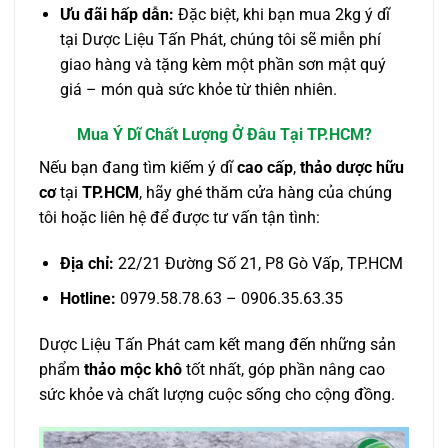
Ưu đãi hấp dẫn:
Đặc biệt, khi bạn mua 2kg ý dĩ
tại Dược Liệu Tấn Phát, chúng tôi sẽ miễn phí
giao hàng và tặng kèm một phần sơn mật quý
giá – món quà sức khỏe từ thiên nhiên.
Mua Ý Dĩ Chất Lượng Ở Đâu Tại TP.HCM?
Nếu bạn đang tìm kiếm ý dĩ
cao cấp
,
thảo dược hữu
cơ
tại
TP.HCM
, hãy ghé thăm cửa hàng của chúng
tôi hoặc liên hệ để được tư vấn tận tình:
Địa chỉ:
22/21 Đường Số 21, P8 Gò Vấp, TP.HCM
Hotline:
0979.58.78.63 – 0906.35.63.35
Dược Liệu Tấn Phát cam kết mang đến những sản
phẩm
thảo mộc khô
tốt nhất, góp phần nâng cao
sức khỏe và chất lượng cuộc sống cho cộng đồng.