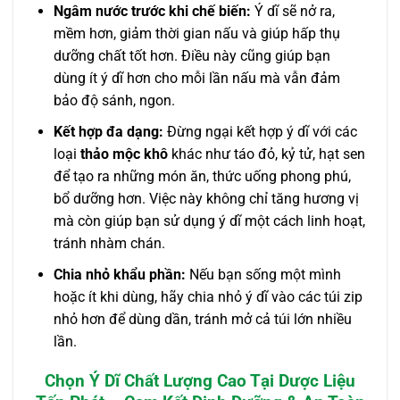
Ngâm nước trước khi chế biến:
Ý dĩ sẽ nở ra,
mềm hơn, giảm thời gian nấu và giúp hấp thụ
dưỡng chất tốt hơn. Điều này cũng giúp bạn
dùng ít ý dĩ hơn cho mỗi lần nấu mà vẫn đảm
bảo độ sánh, ngon.
Kết hợp đa dạng:
Đừng ngại kết hợp ý dĩ với các
loại
thảo mộc khô
khác như táo đỏ, kỷ tử, hạt sen
để tạo ra những món ăn, thức uống phong phú,
bổ dưỡng hơn. Việc này không chỉ tăng hương vị
mà còn giúp bạn sử dụng ý dĩ một cách linh hoạt,
tránh nhàm chán.
Chia nhỏ khẩu phần:
Nếu bạn sống một mình
hoặc ít khi dùng, hãy chia nhỏ ý dĩ vào các túi zip
nhỏ hơn để dùng dần, tránh mở cả túi lớn nhiều
lần.
Chọn Ý Dĩ Chất Lượng Cao Tại Dược Liệu