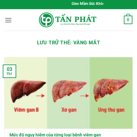
Bỏ
Gieo Mầm Sức Khỏe, Sống Xanh Mỗi Ngày
qua
nội
0
dung
LƯU TRỮ THẺ:
VÀNG MẮT
03
Th1
Mức độ nguy hiểm của từng loại bệnh viêm gan