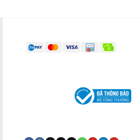
PHƯƠNG THỨC THANH TOÁN
ĐÃ THÔNG BÁO BỘ CÔNG THƯƠNG
KÊNH TRUYỀN THÔNG