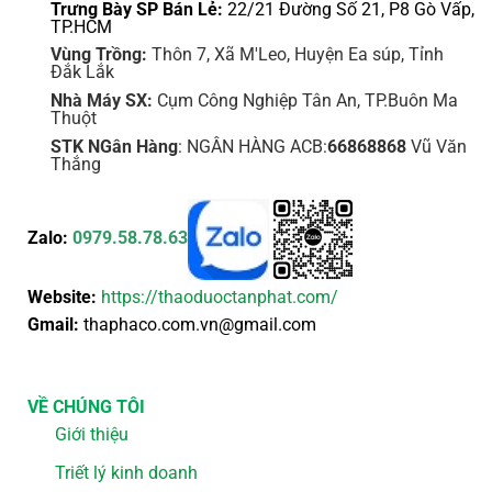
Trưng Bày SP Bán Lẻ:
22/21 Đường Số 21, P8 Gò Vấp,
TP.HCM
Vùng Trồng:
Thôn 7, Xã M'Leo, Huyện Ea súp, Tỉnh
Đắk Lắk
Nhà Máy SX:
Cụm Công Nghiệp Tân An, TP.Buôn Ma
Thuột
STK NGân Hàng
: NGÂN HÀNG ACB:
66868868
Vũ Văn
Thắng
Zalo:
0979.58.78.63
Website:
https://thaoduoctanphat.com/
Gmail:
thaphaco.com.vn@gmail.com
VỀ CHÚNG TÔI
Giới thiệu
Triết lý kinh doanh