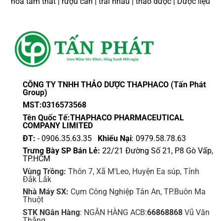
hoa tam thất | rượu cần | trái nhàu | thảo dược | Dược liệu
CÔNG TY TNHH THẢO DƯỢC THAPHACO (Tấn Phát
Group)
MST:0316573568
Tên Quốc Tế:THAPHACO PHARMACEUTICAL
COMPANY LIMITED
ĐT:
- 0906.35.63.35
Khiếu Nại
: 0979.58.78.63
Trưng Bày SP Bán Lẻ:
22/21 Đường Số 21, P8 Gò Vấp,
TP.HCM
Vùng Trồng:
Thôn 7, Xã M'Leo, Huyện Ea súp, Tỉnh
Đắk Lắk
Nhà Máy SX:
Cụm Công Nghiệp Tân An, TP.Buôn Ma
Thuột
STK NGân Hàng
: NGÂN HÀNG ACB:
66868868
Vũ Văn
Thắng