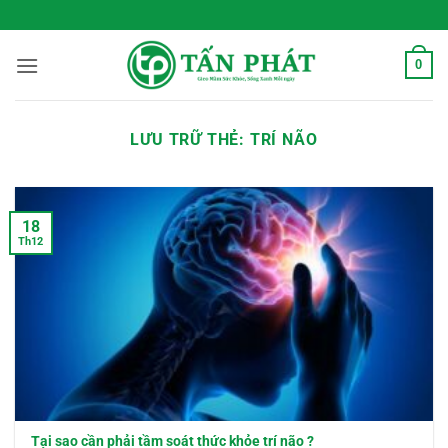
Bỏ
Gieo Mầm Sức Khỏe, Sống
qua
nội
0
dung
LƯU TRỮ THẺ:
TRÍ NÃO
18
Th12
Tại sao cần phải tầm soát thức khỏe trí não ?