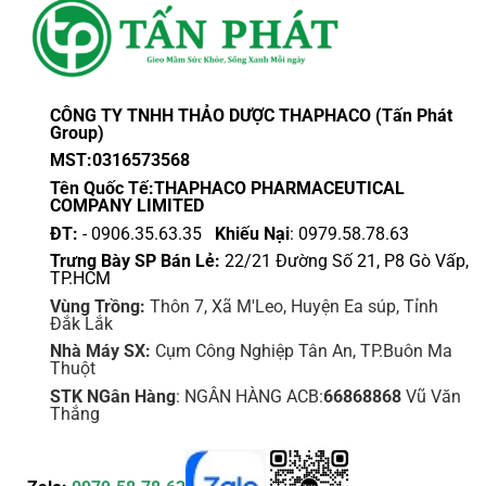
CÔNG TY TNHH THẢO DƯỢC THAPHACO (Tấn Phát
Group)
MST:0316573568
Tên Quốc Tế:THAPHACO PHARMACEUTICAL
COMPANY LIMITED
ĐT:
- 0906.35.63.35
Khiếu Nại
: 0979.58.78.63
Trưng Bày SP Bán Lẻ:
22/21 Đường Số 21, P8 Gò Vấp,
TP.HCM
Vùng Trồng:
Thôn 7, Xã M'Leo, Huyện Ea súp, Tỉnh
Đắk Lắk
Nhà Máy SX:
Cụm Công Nghiệp Tân An, TP.Buôn Ma
Thuột
STK NGân Hàng
: NGÂN HÀNG ACB:
66868868
Vũ Văn
Thắng