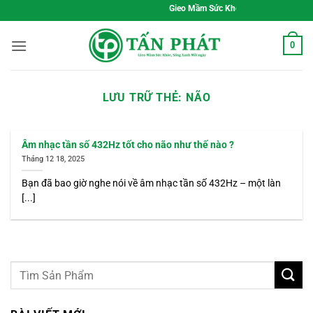
Bỏ
Gieo Mầm Sức Khỏe, Sống Xanh Mỗi Ngà
qua
nội
0
dung
LƯU TRỮ THẺ:
NÃO
Âm nhạc tần số 432Hz tốt cho não như thế nào ?
Tháng 12 18, 2025
Bạn đã bao giờ nghe nói về âm nhạc tần số 432Hz – một làn
[...]