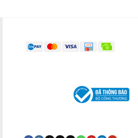
PHƯƠNG THỨC THANH TOÁN
ĐÃ THÔNG BÁO BỘ CÔNG THƯƠNG
KÊNH TRUYỀN THÔNG