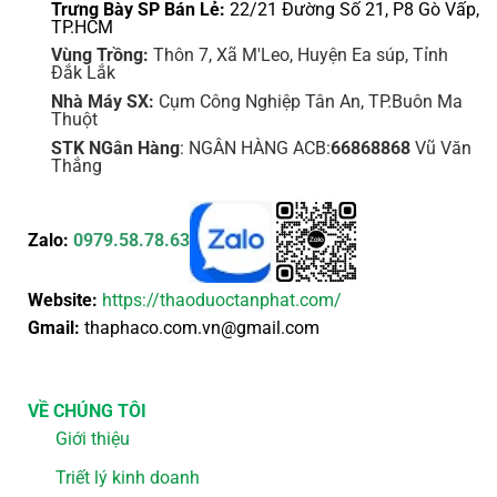
Trưng Bày SP Bán Lẻ:
22/21 Đường Số 21, P8 Gò Vấp,
TP.HCM
Vùng Trồng:
Thôn 7, Xã M'Leo, Huyện Ea súp, Tỉnh
Đắk Lắk
Nhà Máy SX:
Cụm Công Nghiệp Tân An, TP.Buôn Ma
Thuột
STK NGân Hàng
: NGÂN HÀNG ACB:
66868868
Vũ Văn
Thắng
Zalo:
0979.58.78.63
Website:
https://thaoduoctanphat.com/
Gmail:
thaphaco.com.vn@gmail.com
VỀ CHÚNG TÔI
Giới thiệu
Triết lý kinh doanh