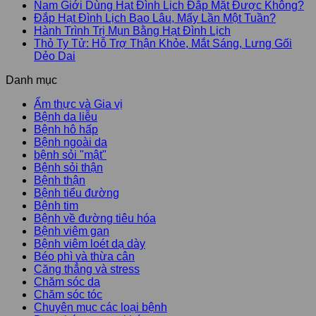
Nam Giới Dùng Hạt Đình Lịch Đắp Mặt Được Không?
Đắp Hạt Đình Lịch Bao Lâu, Mấy Lần Một Tuần?
Hành Trình Trị Mụn Bằng Hạt Đình Lịch
Thỏ Ty Tử: Hỗ Trợ Thận Khỏe, Mắt Sáng, Lưng Gối
Dẻo Dai
Danh mục
Ẩm thực và Gia vị
Bệnh da liễu
Bệnh hô hấp
Bệnh ngoài da
bệnh sỏi "mật"
Bệnh sỏi thận
Bệnh thận
Bệnh tiểu đường
Bệnh tim
Bệnh về đường tiêu hóa
Bệnh viêm gan
Bệnh viêm loét dạ dày
Béo phì và thừa cân
Căng thẳng và stress
Chăm sóc da
Chăm sóc tóc
Chuyên mục các loại bệnh