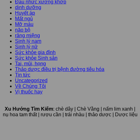
Đau nhức xương khớp
dinh dưỡng
Huyết áp
Mất ngủ
Mỡ máu
não bộ
răng miệng
Sinh lý nam
Sinh lý nữ
Sức khỏe gia đình
Sức khỏe Sinh sản
Tai, mũi, họng
Thảo dược điều trị bệnh đường tiêu hóa
Tin tức
Uncategorized
Về Chúng Tôi
Vị thuốc hay
Xu Hướng Tìm Kiếm
: chè dây | Chè Vằng | nấm lim xanh |
nụ hoa tam thất | rượu cần | trái nhàu | thảo dược | Dược liệu