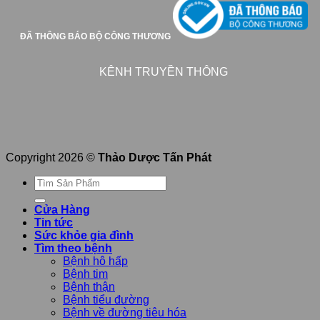
ĐÃ THÔNG BÁO BỘ CÔNG THƯƠNG
KÊNH TRUYỀN THÔNG
Copyright 2026 ©
Thảo Dược Tấn Phát
Tìm
kiếm:
Cửa Hàng
Tin tức
Sức khỏe gia đình
Tìm theo bệnh
Bệnh hô hấp
Bệnh tim
Bệnh thận
Bệnh tiểu đường
Bệnh về đường tiêu hóa