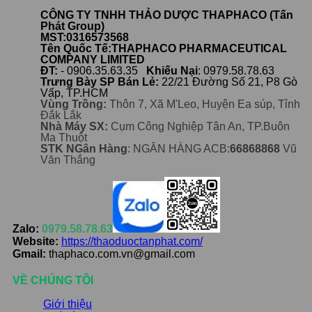
CÔNG TY TNHH THẢO DƯỢC THAPHACO (Tấn
Phát Group)
MST:0316573568
Tên Quốc Tế:THAPHACO PHARMACEUTICAL
COMPANY LIMITED
ĐT:
- 0906.35.63.35
Khiếu Nại
: 0979.58.78.63
Trưng Bày SP Bán Lẻ:
22/21 Đường Số 21, P8 Gò
Vấp, TP.HCM
Vùng Trồng:
Thôn 7, Xã M'Leo, Huyện Ea súp, Tỉnh
Đắk Lắk
Nhà Máy SX:
Cụm Công Nghiệp Tân An, TP.Buôn
Ma Thuột
STK NGân Hàng
: NGÂN HÀNG ACB:
66868868
Vũ
Văn Thắng
Zalo:
0979.58.78.63
Website:
https://thaoduoctanphat.com/
Gmail:
thaphaco.com.vn@gmail.com
VỀ CHÚNG TÔI
Giới thiệu