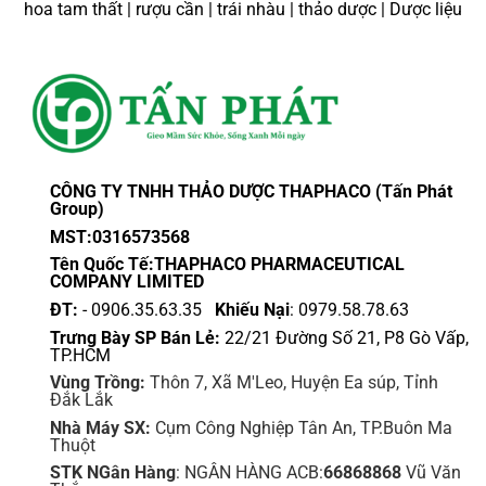
hoa tam thất | rượu cần | trái nhàu | thảo dược | Dược liệu
CÔNG TY TNHH THẢO DƯỢC THAPHACO (Tấn Phát
Group)
MST:0316573568
Tên Quốc Tế:THAPHACO PHARMACEUTICAL
COMPANY LIMITED
ĐT:
- 0906.35.63.35
Khiếu Nại
: 0979.58.78.63
Trưng Bày SP Bán Lẻ:
22/21 Đường Số 21, P8 Gò Vấp,
TP.HCM
Vùng Trồng:
Thôn 7, Xã M'Leo, Huyện Ea súp, Tỉnh
Đắk Lắk
Nhà Máy SX:
Cụm Công Nghiệp Tân An, TP.Buôn Ma
Thuột
STK NGân Hàng
: NGÂN HÀNG ACB:
66868868
Vũ Văn