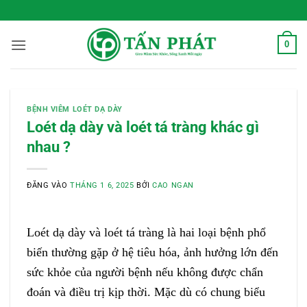
Bỏ
 Sống Xanh Mỗi Ngày
qua
nội
0
dung
BỆNH VIÊM LOÉT DẠ DÀY
Loét dạ dày và loét tá tràng khác gì
nhau ?
ĐĂNG VÀO
THÁNG 1 6, 2025
BỞI
CAO NGAN
Loét dạ dày và loét tá tràng là hai loại bệnh phổ
biến thường gặp ở hệ tiêu hóa, ảnh hưởng lớn đến
sức khỏe của người bệnh nếu không được chẩn
đoán và điều trị kịp thời. Mặc dù có chung biểu