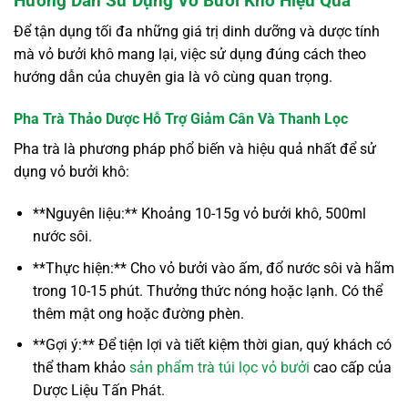
Hướng Dẫn Sử Dụng Vỏ Bưởi Khô Hiệu Quả
Để tận dụng tối đa những giá trị dinh dưỡng và dược tính
mà vỏ bưởi khô mang lại, việc sử dụng đúng cách theo
hướng dẫn của chuyên gia là vô cùng quan trọng.
Pha Trà Thảo Dược Hỗ Trợ Giảm Cân Và Thanh Lọc
Pha trà là phương pháp phổ biến và hiệu quả nhất để sử
dụng vỏ bưởi khô:
**Nguyên liệu:** Khoảng 10-15g vỏ bưởi khô, 500ml
nước sôi.
**Thực hiện:** Cho vỏ bưởi vào ấm, đổ nước sôi và hãm
trong 10-15 phút. Thưởng thức nóng hoặc lạnh. Có thể
thêm mật ong hoặc đường phèn.
**Gợi ý:** Để tiện lợi và tiết kiệm thời gian, quý khách có
thể tham khảo
sản phẩm trà túi lọc vỏ bưởi
cao cấp của
Dược Liệu Tấn Phát.