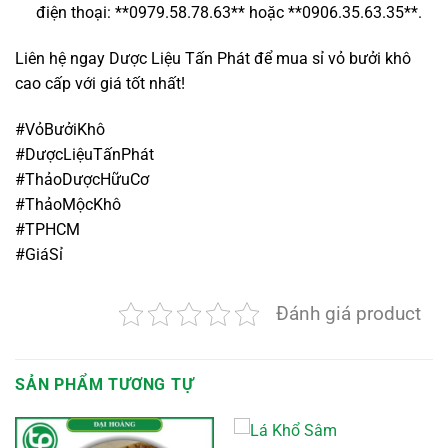
điện thoại: **0979.58.78.63** hoặc **0906.35.63.35**.
Liên hệ ngay Dược Liệu Tấn Phát để mua sỉ vỏ bưởi khô
cao cấp với giá tốt nhất!
#VỏBưởiKhô
#DượcLiệuTấnPhát
#ThảoDượcHữuCơ
#ThảoMộcKhô
#TPHCM
#GiáSỉ
Đánh giá product
SẢN PHẨM TƯƠNG TỰ