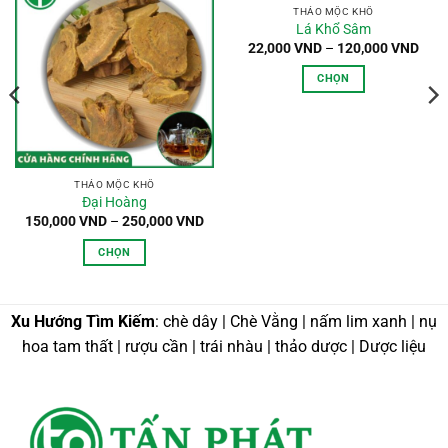
THẢO MỘC KHÔ
Lá Khổ Sâm
oảng
Kho
22,000
VND
–
120,000
VND
:
giá:
từ
CHỌN
,000 VND
22,0
n
đến
Sản
0,000 VND
120,
phẩm
này
có
nhiều
THẢO MỘC KHÔ
Đại Hoàng
biến
Khoảng
150,000
VND
–
250,000
VND
thể.
giá:
từ
Các
CHỌN
150,000 VND
tùy
đến
Sản
250,000 VND
chọn
phẩm
có
này
Xu Hướng Tìm Kiếm
: chè dây | Chè Vằng | nấm lim xanh | nụ
thể
có
hoa tam thất | rượu cần | trái nhàu | thảo dược | Dược liệu
được
nhiều
chọn
biến
trên
thể.
trang
Các
sản
tùy