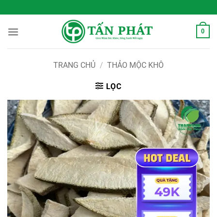
Bỏ
 Sống Xanh Mỗi Ngày
qua
nội
0
dung
TRANG CHỦ
/
THẢO MỘC KHÔ
LỌC