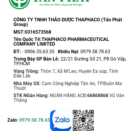
phẩm
chọn
có
thể
CÔNG TY TNHH THẢO DƯỢC THAPHACO (Tấn Phát
được
Group)
chọn
MST:0316573568
trên
Tên Quốc Tế:THAPHACO PHARMACEUTICAL
trang
COMPANY LIMITED
sản
ĐT:
- 0906.35.63.35
Khiếu Nại
: 0979.58.78.63
phẩm
Trưng Bày SP Bán Lẻ:
22/21 Đường Số 21, P8 Gò Vấp,
TP.HCM
Vùng Trồng:
Thôn 7, Xã M'Leo, Huyện Ea súp, Tỉnh
Đắk Lắk
Nhà Máy SX:
Cụm Công Nghiệp Tân An, TP.Buôn Ma
Thuột
STK NGân Hàng
: NGÂN HÀNG ACB:
66868868
Vũ Văn
Thắng
Zalo:
0979.58.78.63