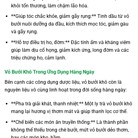
khỏi tổn thương, làm chậm lão hóa.
**Giúp tóc chắc khỏe, giảm gãy rụng:** Tinh dầu từ vỏ
bưởi nuôi dưỡng da đầu, kích thích mọc tóc, giảm gàu
và gãy rụng.
**Hỗ trợ điều trị ho, đờm:** Đặc tính ấm và kháng viêm
giúp làm dịu cổ họng, giảm kích ứng, long đờm và các
triệu chứng ho, cảm lạnh.
Vỏ Bưởi Khô Trong Ứng Dụng Hàng Ngày
Bên cạnh các công dụng dược liệu, vỏ bưởi khô còn là
nguyên liệu vô cùng linh hoạt trong đời sống hàng ngày:
**Pha trà giải khát, thanh nhiệt:** Một ly trà vỏ bưởi khô
mang lại hương vị thơm mát và giúp thanh lọc cơ thể.
**Chế biến các món ăn truyền thống:** Là thành phần
không thể thiếu trong chè bưởi, mứt vỏ bưởi dẻo thơm,
hay các món kho, hầm.