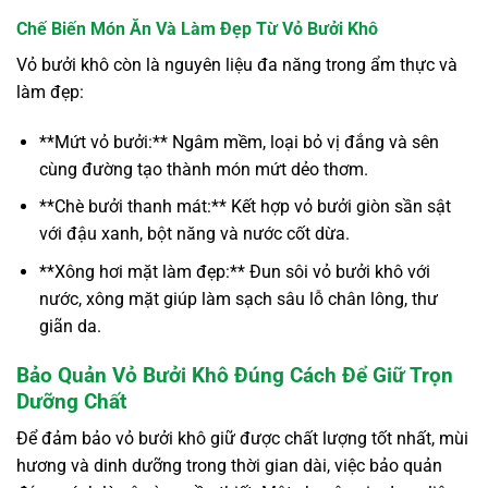
Chế Biến Món Ăn Và Làm Đẹp Từ Vỏ Bưởi Khô
Vỏ bưởi khô còn là nguyên liệu đa năng trong ẩm thực và
làm đẹp:
**Mứt vỏ bưởi:** Ngâm mềm, loại bỏ vị đắng và sên
cùng đường tạo thành món mứt dẻo thơm.
**Chè bưởi thanh mát:** Kết hợp vỏ bưởi giòn sần sật
với đậu xanh, bột năng và nước cốt dừa.
**Xông hơi mặt làm đẹp:** Đun sôi vỏ bưởi khô với
nước, xông mặt giúp làm sạch sâu lỗ chân lông, thư
giãn da.
Bảo Quản Vỏ Bưởi Khô Đúng Cách Để Giữ Trọn
Dưỡng Chất
Để đảm bảo vỏ bưởi khô giữ được chất lượng tốt nhất, mùi
hương và dinh dưỡng trong thời gian dài, việc bảo quản