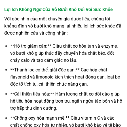
Lợi Ích Không Ngờ Của Vỏ Bưởi Khô Đối Với Sức Khỏe
Với góc nhìn của một chuyên gia dược liệu, chúng tôi
khẳng định vỏ bưởi khô mang lại nhiều lợi ích sức khỏe đã
được nghiên cứu và công nhận:
**Hỗ trợ giảm cân:** Giàu chất xơ hòa tan và enzyme,
vỏ bưởi khô giúp thúc đẩy chuyển hóa chất béo, đốt
cháy calo và tạo cảm giác no lâu.
**Thanh lọc cơ thể, giải độc gan:** Các hợp chất
flavonoid và limonoid kích thích hoạt động gan, loại bỏ
độc tố tích tụ, cải thiện chức năng gan.
**Cải thiện tiêu hóa:** Hàm lượng chất xơ dồi dào giúp
hệ tiêu hóa hoạt động trơn tru, ngăn ngừa táo bón và hỗ
trợ hấp thu dinh dưỡng.
**Chống oxy hóa mạnh mẽ:** Giàu vitamin C và các
chất chống oxy hóa tự nhiên, vỏ bưởi khô bảo vệ tế bào