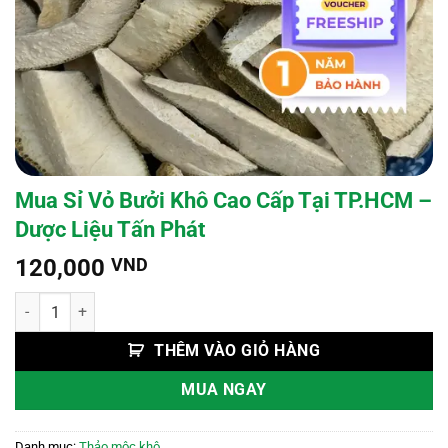
Mua Sỉ Vỏ Bưởi Khô Cao Cấp Tại TP.HCM –
Dược Liệu Tấn Phát
120,000
VND
Mua Sỉ Vỏ Bưởi Khô Cao Cấp Tại TP.HCM - Dược Liệu Tấn Phát số lư
THÊM VÀO GIỎ HÀNG
MUA NGAY
Danh mục:
Thảo mộc khô