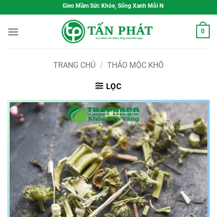
Bỏ
Gieo Mầm Sức Khỏe, Sống Xanh Mỗi Ngày
qua
nội
0
dung
TRANG CHỦ
/
THẢO MỘC KHÔ
LỌC