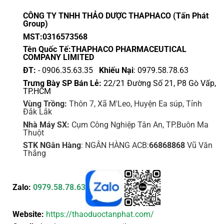
có
có
thể
thể
CÔNG TY TNHH THẢO DƯỢC THAPHACO (Tấn Phát
được
được
Group)
chọn
chọn
MST:0316573568
trên
trên
Tên Quốc Tế:THAPHACO PHARMACEUTICAL
trang
trang
COMPANY LIMITED
sản
sản
ĐT:
- 0906.35.63.35
Khiếu Nại
: 0979.58.78.63
phẩm
phẩm
Trưng Bày SP Bán Lẻ:
22/21 Đường Số 21, P8 Gò Vấp,
TP.HCM
Vùng Trồng:
Thôn 7, Xã M'Leo, Huyện Ea súp, Tỉnh
Đắk Lắk
Nhà Máy SX:
Cụm Công Nghiệp Tân An, TP.Buôn Ma
Thuột
STK NGân Hàng
: NGÂN HÀNG ACB:
66868868
Vũ Văn
Thắng
Zalo:
0979.58.78.63
Website:
https://thaoduoctanphat.com/