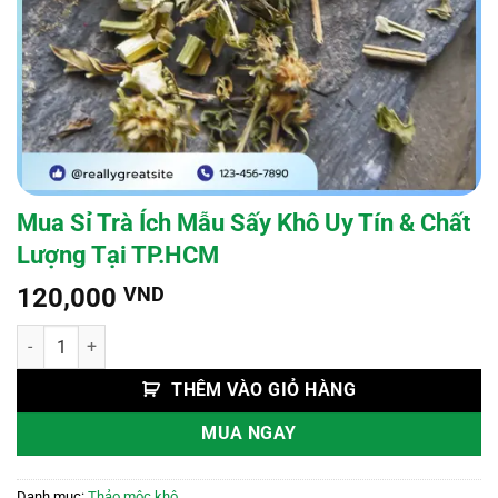
Mua Sỉ Trà Ích Mẫu Sấy Khô Uy Tín & Chất
Lượng Tại TP.HCM
120,000
VND
Mua Sỉ Trà Ích Mẫu Sấy Khô Uy Tín & Chất Lượng Tại TP.HCM số lượ
THÊM VÀO GIỎ HÀNG
MUA NGAY
Danh mục:
Thảo mộc khô