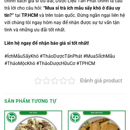
chính sách giá sỉ ưu đãi, Dược Liệu Tấn Phát chính là câu
trả lời cho câu hỏi:
“Mua sỉ trà ích mẫu sấy khô ở đâu uy
tín?”
tại
TP.HCM
và trên toàn quốc. Đừng ngần ngại liên hệ
với chúng tôi ngay hôm nay để nhận được sự tư vấn tận
tình và những ưu đãi tốt nhất.
Liên hệ ngay để nhận báo giá sỉ tốt nhất!
#ÍchMẫuSấyKhô #ThảoDượcTấnPhát #MuaSỉÍchMẫu
#ThảoMộcKhô #ThảoDượcHữuCơ #TPHCM
Đánh giá product
SẢN PHẨM TƯƠNG TỰ