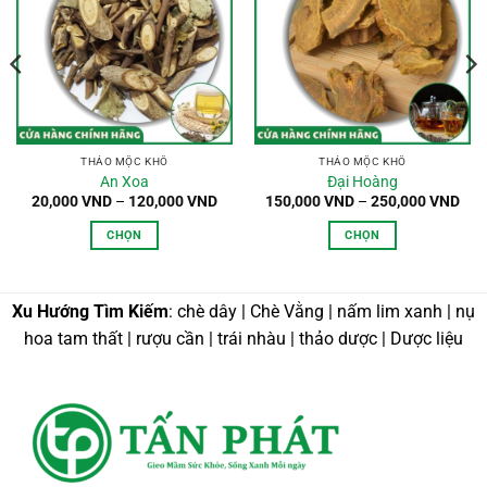
THẢO MỘC KHÔ
THẢO MỘC KHÔ
An Xoa
Đại Hoàng
oảng
Khoảng
Kho
20,000
VND
–
120,000
VND
150,000
VND
–
250,000
VND
:
giá:
giá:
từ
từ
CHỌN
CHỌN
,000 VND
20,000 VND
150
n
đến
đến
Sản
Sản
0,000 VND
120,000 VND
250
phẩm
phẩm
này
này
Xu Hướng Tìm Kiếm
: chè dây | Chè Vằng | nấm lim xanh | nụ
có
có
hoa tam thất | rượu cần | trái nhàu | thảo dược | Dược liệu
nhiều
nhiều
biến
biến
thể.
thể.
Các
Các
tùy
tùy
chọn
chọn