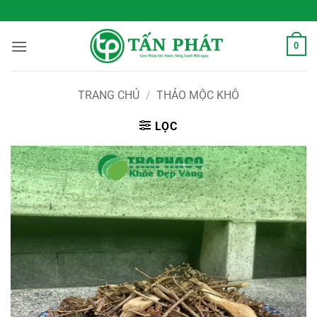
Bỏ
 Sống Xanh Mỗi Ngày
qua
nội
0
dung
TRANG CHỦ
/
THẢO MỘC KHÔ
LỌC