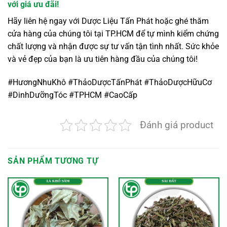
với giá ưu đãi!
Hãy liên hệ ngay với Dược Liệu Tấn Phát hoặc ghé thăm
cửa hàng của chúng tôi tại TP.HCM để tự mình kiểm chứng
chất lượng và nhận được sự tư vấn tận tình nhất. Sức khỏe
và vẻ đẹp của bạn là ưu tiên hàng đầu của chúng tôi!
#HươngNhuKhô #ThảoDượcTấnPhát #ThảoDượcHữuCơ
#DinhDưỡngTóc #TPHCM #CaoCấp
Đánh giá product
SẢN PHẨM TƯƠNG TỰ
oảng
: