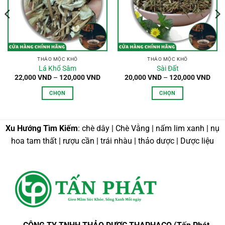
,000 VND
n
0,000 VND
THẢO MỘC KHÔ
THẢO MỘC KHÔ
Lá Khổ Sâm
Sài Đất
Khoảng
Kho
22,000
VND
–
120,000
VND
20,000
VND
–
120,000
VND
giá:
giá:
từ
từ
CHỌN
CHỌN
22,000 VND
20,0
đến
đến
Sản
Sản
120,000 VND
120,
phẩm
phẩm
này
này
Xu Hướng Tìm Kiếm
: chè dây | Chè Vằng | nấm lim xanh | nụ
có
có
hoa tam thất | rượu cần | trái nhàu | thảo dược | Dược liệu
nhiều
nhiều
biến
biến
thể.
thể.
Các
Các
tùy
tùy
chọn
chọn
có
có
thể
thể