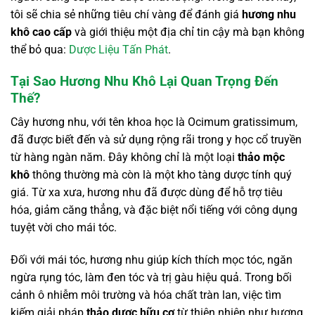
tôi sẽ chia sẻ những tiêu chí vàng để đánh giá
hương nhu
khô cao cấp
và giới thiệu một địa chỉ tin cậy mà bạn không
thể bỏ qua:
Dược Liệu Tấn Phát
.
Tại Sao Hương Nhu Khô Lại Quan Trọng Đến
Thế?
Cây hương nhu, với tên khoa học là Ocimum gratissimum,
đã được biết đến và sử dụng rộng rãi trong y học cổ truyền
từ hàng ngàn năm. Đây không chỉ là một loại
thảo mộc
khô
thông thường mà còn là một kho tàng dược tính quý
giá. Từ xa xưa, hương nhu đã được dùng để hỗ trợ tiêu
hóa, giảm căng thẳng, và đặc biệt nổi tiếng với công dụng
tuyệt vời cho mái tóc.
Đối với mái tóc, hương nhu giúp kích thích mọc tóc, ngăn
ngừa rụng tóc, làm đen tóc và trị gàu hiệu quả. Trong bối
cảnh ô nhiễm môi trường và hóa chất tràn lan, việc tìm
kiếm giải pháp
thảo dược hữu cơ
từ thiên nhiên như hương