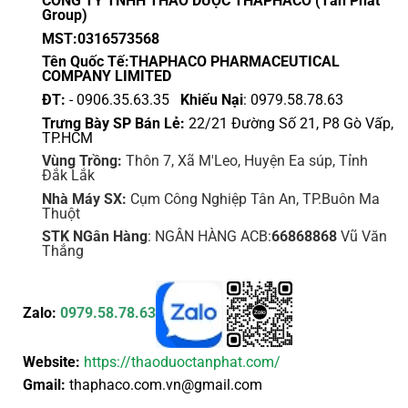
CÔNG TY TNHH THẢO DƯỢC THAPHACO (Tấn Phát
được
được
Group)
chọn
chọn
MST:0316573568
trên
trên
Tên Quốc Tế:THAPHACO PHARMACEUTICAL
trang
trang
COMPANY LIMITED
sản
sản
ĐT:
- 0906.35.63.35
Khiếu Nại
: 0979.58.78.63
phẩm
phẩm
Trưng Bày SP Bán Lẻ:
22/21 Đường Số 21, P8 Gò Vấp,
TP.HCM
Vùng Trồng:
Thôn 7, Xã M'Leo, Huyện Ea súp, Tỉnh
Đắk Lắk
Nhà Máy SX:
Cụm Công Nghiệp Tân An, TP.Buôn Ma
Thuột
STK NGân Hàng
: NGÂN HÀNG ACB:
66868868
Vũ Văn
Thắng
Zalo:
0979.58.78.63
Website:
https://thaoduoctanphat.com/
Gmail:
thaphaco.com.vn@gmail.com