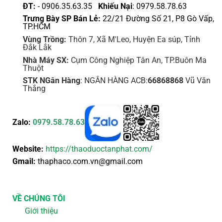
ĐT:
- 0906.35.63.35
Khiếu Nại
: 0979.58.78.63
phẩm
phẩm
Trưng Bày SP Bán Lẻ:
22/21 Đường Số 21, P8 Gò Vấp,
TP.HCM
Vùng Trồng:
Thôn 7, Xã M'Leo, Huyện Ea súp, Tỉnh
Đắk Lắk
Nhà Máy SX:
Cụm Công Nghiệp Tân An, TP.Buôn Ma
Thuột
STK NGân Hàng
: NGÂN HÀNG ACB:
66868868
Vũ Văn
Thắng
Zalo:
0979.58.78.63
Website:
https://thaoduoctanphat.com/
Gmail:
thaphaco.com.vn@gmail.com
VỀ CHÚNG TÔI
Giới thiệu