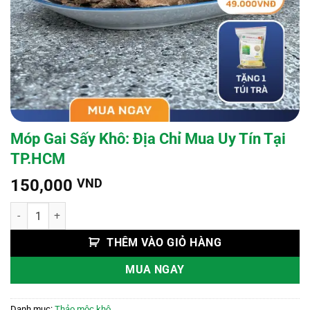
Móp Gai Sấy Khô: Địa Chỉ Mua Uy Tín Tại
TP.HCM
150,000
VND
Móp Gai Sấy Khô: Địa Chỉ Mua Uy Tín Tại TP.HCM số lượng
THÊM VÀO GIỎ HÀNG
MUA NGAY
Danh mục:
Thảo mộc khô