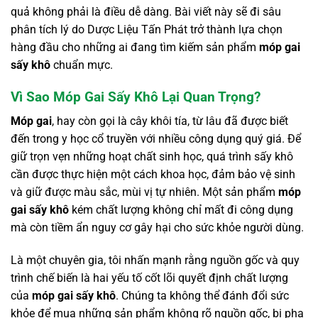
quả không phải là điều dễ dàng. Bài viết này sẽ đi sâu
phân tích lý do Dược Liệu Tấn Phát trở thành lựa chọn
hàng đầu cho những ai đang tìm kiếm sản phẩm
móp gai
sấy khô
chuẩn mực.
Vì Sao Móp Gai Sấy Khô Lại Quan Trọng?
Móp gai
, hay còn gọi là cây khôi tía, từ lâu đã được biết
đến trong y học cổ truyền với nhiều công dụng quý giá. Để
giữ trọn vẹn những hoạt chất sinh học, quá trình sấy khô
cần được thực hiện một cách khoa học, đảm bảo vệ sinh
và giữ được màu sắc, mùi vị tự nhiên. Một sản phẩm
móp
gai sấy khô
kém chất lượng không chỉ mất đi công dụng
mà còn tiềm ẩn nguy cơ gây hại cho sức khỏe người dùng.
Là một chuyên gia, tôi nhấn mạnh rằng nguồn gốc và quy
trình chế biến là hai yếu tố cốt lõi quyết định chất lượng
của
móp gai sấy khô
. Chúng ta không thể đánh đổi sức
khỏe để mua những sản phẩm không rõ nguồn gốc, bị pha