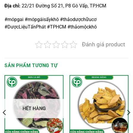
Địa chỉ:
22/21 Đường Số 21, P8 Gò Vấp, TP.HCM
#mópgai #mópgáisấykhô #thảodượchữucơ
#DượcLiệuTấnPhát #TPHCM #thảomộckhô
Đánh giá product
SẢN PHẨM TƯƠNG TỰ
HẾT HÀNG