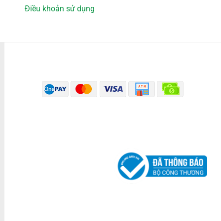
Điều khoản sử dụng
PHƯƠNG THỨC THANH TOÁN
ĐÃ THÔNG BÁO BỘ CÔNG THƯƠNG
KÊNH TRUYỀN THÔNG