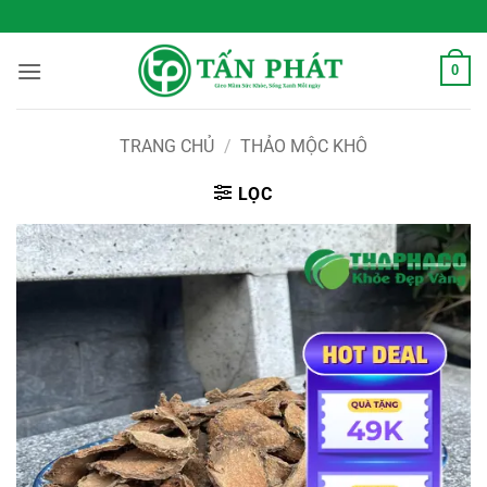
Bỏ
 Sống Xanh Mỗi Ngày
qua
nội
0
dung
TRANG CHỦ
/
THẢO MỘC KHÔ
LỌC