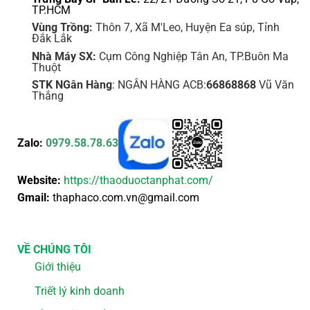
TP.HCM
Vùng Trồng:
Thôn 7, Xã M'Leo, Huyện Ea súp, Tỉnh
Đắk Lắk
Nhà Máy SX:
Cụm Công Nghiệp Tân An, TP.Buôn Ma
Thuột
STK NGân Hàng
: NGÂN HÀNG ACB:
66868868
Vũ Văn
Thắng
Zalo:
0979.58.78.63
Website:
https://thaoduoctanphat.com/
Gmail:
thaphaco.com.vn@gmail.com
VỀ CHÚNG TÔI
Giới thiệu
Triết lý kinh doanh