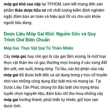
móp gai khô cao cấp
tại TP.HCM, cam kết mang đến sản
phẩm
thảo dược hữu cơ
với chất lượng kiểm định nghiêm
ngặt, đảm bảo an toàn và hiệu quả tối ưu cho sức khỏe
người tiêu dùng.
Dược Liệu Móp Gai Khô: Nguồn Gốc và Quy
Trình Chế Biến Chuẩn
Móp Gai: Thực Vật Quý Từ Thiên Nhiên
Cây
móp gai
, hay còn gọi là cây gai tầm xoọng, là một loại
thực vật thân leo có gai, thường mọc hoang ở các vùng đất
ẩm ướt, ven suối, trong rừng. Từ lâu, các bộ phận của cây
móp gai
đã được biết đến và sử dụng trong y học cổ truyền
nhờ vào những công dụng đặc biệt mà nó mang lại. Tại
Dược Liệu Tấn Phát, chúng tôi đặc biệt chú trọng khâu
tuyển chọn nguyên liệu, đảm bảo chỉ thu mua những cây
móp gai
trưởng thành, phát triển tự nhiên, giữ trọn vẹn
dược tính.