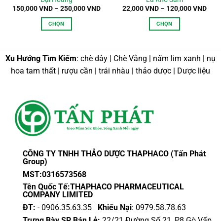
Khoảng
Kho
150,000
VND
–
250,000
VND
22,000
VND
–
120,000
VND
giá:
giá:
từ
từ
CHỌN
CHỌN
150,000 VND
22,0
đến
đến
Sản
Sản
250,000 VND
120,
phẩm
phẩm
này
này
Xu Hướng Tìm Kiếm
: chè dây | Chè Vằng | nấm lim xanh | nụ
có
có
hoa tam thất | rượu cần | trái nhàu | thảo dược | Dược liệu
nhiều
nhiều
biến
biến
thể.
thể.
Các
Các
tùy
tùy
chọn
chọn
có
có
thể
thể
CÔNG TY TNHH THẢO DƯỢC THAPHACO (Tấn Phát
được
được
Group)
chọn
chọn
MST:0316573568
trên
trên
Tên Quốc Tế:THAPHACO PHARMACEUTICAL
trang
trang
COMPANY LIMITED
sản
sản
ĐT:
- 0906.35.63.35
Khiếu Nại
: 0979.58.78.63
phẩm
phẩm
Trưng Bày SP Bán Lẻ:
22/21 Đường Số 21, P8 Gò Vấp,