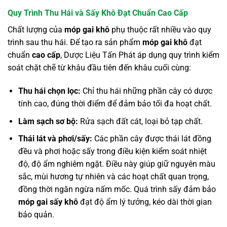
Quy Trình Thu Hái và Sấy Khô Đạt Chuẩn Cao Cấp
Chất lượng của
móp gai khô
phụ thuộc rất nhiều vào quy
trình sau thu hái. Để tạo ra sản phẩm
móp gai khô
đạt
chuẩn
cao cấp
, Dược Liệu Tấn Phát áp dụng quy trình kiểm
soát chặt chẽ từ khâu đầu tiên đến khâu cuối cùng:
Thu hái chọn lọc:
Chỉ thu hái những phần cây có dược
tính cao, đúng thời điểm để đảm bảo tối đa hoạt chất.
Làm sạch sơ bộ:
Rửa sạch đất cát, loại bỏ tạp chất.
Thái lát và phơi/sấy:
Các phần cây được thái lát đồng
đều và phơi hoặc sấy trong điều kiện kiểm soát nhiệt
độ, độ ẩm nghiêm ngặt. Điều này giúp giữ nguyên màu
sắc, mùi hương tự nhiên và các hoạt chất quan trọng,
đồng thời ngăn ngừa nấm mốc. Quá trình sấy đảm bảo
móp gai sấy khô
đạt độ ẩm lý tưởng, kéo dài thời gian
bảo quản.