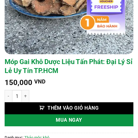
Móp Gai Khô Dược Liệu Tấn Phát: Đại Lý Sỉ
Lẻ Uy Tín TP.HCM
150,000
VND
Móp Gai Khô Dược Liệu Tấn Phát: Đại Lý Sỉ Lẻ Uy Tín TP.HCM số lượ
THÊM VÀO GIỎ HÀNG
MUA NGAY
Danh mục:
Thảo mộc khô