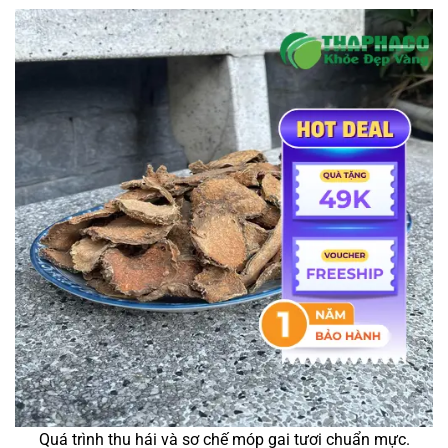
Quá trình thu hái và sơ chế móp gai tươi chuẩn mực.