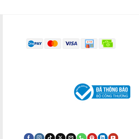
PHƯƠNG THỨC THANH TOÁN
ĐÃ THÔNG BÁO BỘ CÔNG THƯƠNG
KÊNH TRUYỀN THÔNG