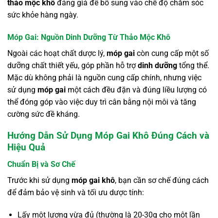
thảo mộc khô
đáng giá để bổ sung vào chế độ chăm sóc
sức khỏe hàng ngày.
Móp Gai: Nguồn Dinh Dưỡng Từ Thảo Mộc Khô
Ngoài các hoạt chất dược lý,
móp gai
còn cung cấp một số
dưỡng chất thiết yếu, góp phần hỗ trợ
dinh dưỡng
tổng thể.
Mặc dù không phải là nguồn cung cấp chính, nhưng việc
sử dụng
móp gai
một cách đều đặn và đúng liều lượng có
thể đóng góp vào việc duy trì cân bằng nội môi và tăng
cường sức đề kháng.
Hướng Dẫn Sử Dụng Móp Gai Khô Đúng Cách và
Hiệu Quả
Chuẩn Bị và Sơ Chế
Trước khi sử dụng
móp gai khô
, bạn cần sơ chế đúng cách
để đảm bảo vệ sinh và tối ưu dược tính:
Lấy một lượng vừa đủ (thường là 20-30g cho một lần