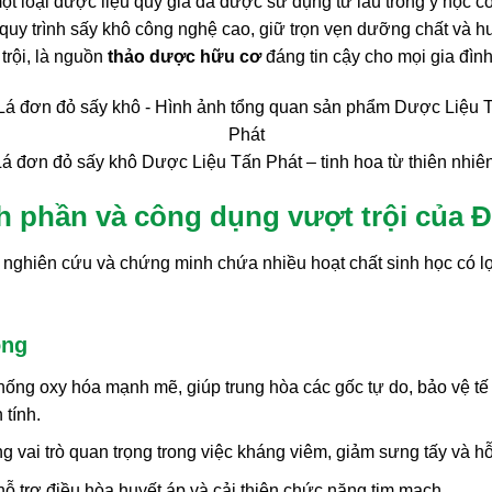
ột loại dược liệu quý giá đã được sử dụng từ lâu trong y học c
a quy trình sấy khô công nghệ cao, giữ trọn vẹn dưỡng chất và
trội, là nguồn
thảo dược hữu cơ
đáng tin cậy cho mọi gia đình
Lá đơn đỏ sấy khô Dược Liệu Tấn Phát – tinh hoa từ thiên nhiên
h phần và công dụng vượt trội của Đ
ghiên cứu và chứng minh chứa nhiều hoạt chất sinh học có lợ
ộng
ống oxy hóa mạnh mẽ, giúp trung hòa các gốc tự do, bảo vệ tế 
 tính.
vai trò quan trọng trong việc kháng viêm, giảm sưng tấy và hỗ 
hỗ trợ điều hòa huyết áp và cải thiện chức năng tim mạch.