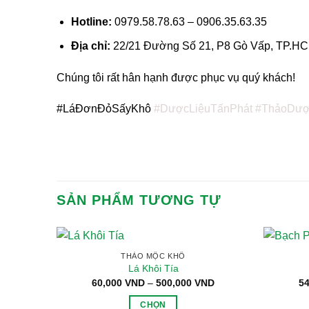
Hotline:
0979.58.78.63 – 0906.35.63.35
Địa chỉ:
22/21 Đường Số 21, P8 Gò Vấp, TP.H
Chúng tôi rất hân hạnh được phục vụ quý khách!
#LáĐơnĐỏSấyKhô
#DượcLiệuTấnPhát
#ThảoDư
SẢN PHẨM TƯƠNG TỰ
THẢO MỘC KHÔ
Lá Khôi Tía
Khoảng
60,000
VND
–
500,000
VND
5
giá:
từ
CHỌN