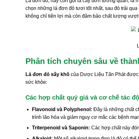
Lá đơn đỏ, hay còn gọi là cây đơn tướng quân, là m
chọn những lá đơn đỏ tươi tốt nhất, sau đó trải qu
không chỉ tiện lợi mà còn đảm bảo chất lượng vượt 
Phân tích chuyên sâu về thàn
Lá đơn đỏ sấy khô
của Dược Liệu Tấn Phát được n
sức khỏe:
Các hợp chất quý giá và cơ chế tác đ
Flavonoid và Polyphenol:
Đây là những chất ch
trình lão hóa và giảm nguy cơ mắc các bệnh mạn
Triterpenoid và Saponin:
Các hợp chất này đóng 
Alkaloid:
Một số alkaloid trong đơn lá đỏ có thể 