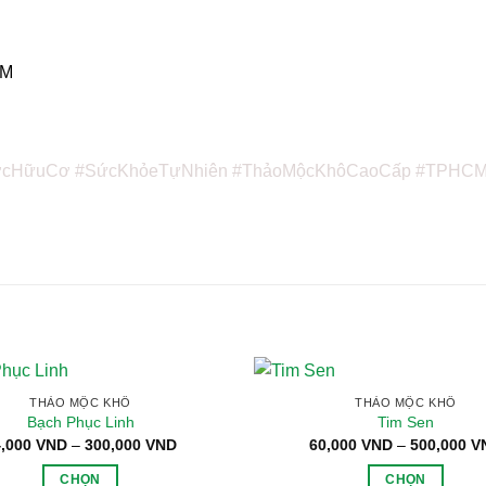
CM
ợcHữuCơ
#SứcKhỏeTựNhiên
#ThảoMộcKhôCaoCấp
#TPHC
THẢO MỘC KHÔ
THẢO MỘC KHÔ
Bạch Phục Linh
Tim Sen
Khoảng
4,000
VND
–
300,000
VND
60,000
VND
–
500,000
V
giá:
từ
CHỌN
CHỌN