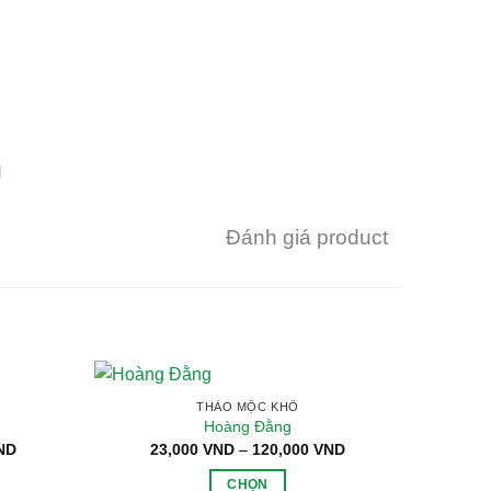
M
Đánh giá product
THẢO MỘC KHÔ
Hoàng Đằng
Khoảng
Khoảng
ND
23,000
VND
–
120,000
VND
7
giá:
giá:
từ
từ
CHỌN