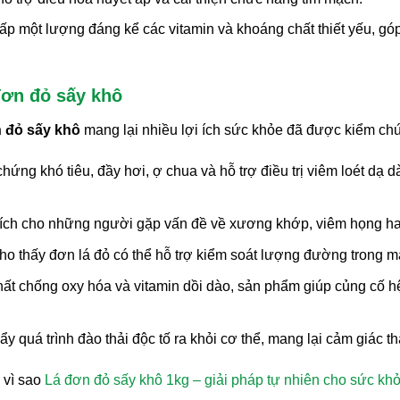
p một lượng đáng kể các vitamin và khoáng chất thiết yếu, g
ơn đỏ sấy khô
 đỏ sấy khô
mang lại nhiều lợi ích sức khỏe đã được kiểm ch
hứng khó tiêu, đầy hơi, ợ chua và hỗ trợ điều trị viêm loét dạ 
ích cho những người gặp vấn đề về xương khớp, viêm họng hay 
o thấy đơn lá đỏ có thể hỗ trợ kiểm soát lượng đường trong má
 chống oxy hóa và vitamin dồi dào, sản phẩm giúp củng cố hệ 
y quá trình đào thải độc tố ra khỏi cơ thể, mang lại cảm giác t
 vì sao
Lá đơn đỏ sấy khô 1kg – giải pháp tự nhiên cho sức kh