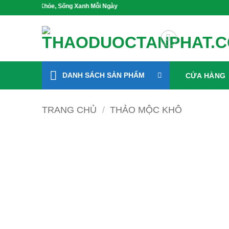
Bỏ
ức Khỏe, Sống Xanh Mỗi Ngày
qua
nội
dung
DANH SÁCH SẢN PHẨM
CỬA HÀNG
TRANG CHỦ
/
THẢO MỘC KHÔ